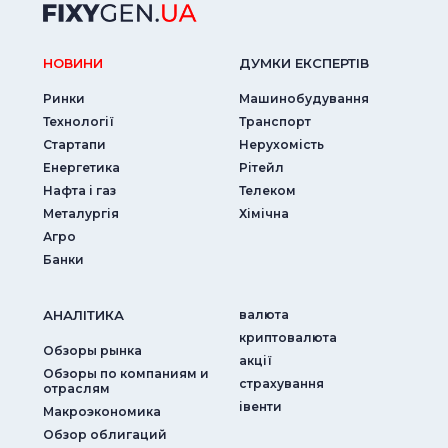
НОВИНИ
ДУМКИ ЕКСПЕРТIВ
Ринки
Машинобудування
Технології
Транспорт
Стартапи
Нерухомість
Енергетика
Рітейл
Нафта і газ
Телеком
Металургія
Хімічна
Агро
Банки
АНАЛIТИКА
валюта
криптовалюта
Обзоры рынка
акції
Обзоры по компаниям и
страхування
отраслям
iвенти
Макроэкономика
Обзор облигаций