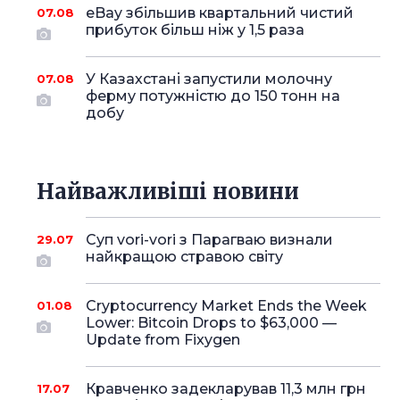
eBay збільшив квартальний чистий
07.08
прибуток більш ніж у 1,5 раза
У Казахстані запустили молочну
07.08
ферму потужністю до 150 тонн на
добу
Найважливіші новини
Суп vori-vori з Парагваю визнали
29.07
найкращою стравою світу
Cryptocurrency Market Ends the Week
01.08
Lower: Bitcoin Drops to $63,000 —
Update from Fixygen
Кравченко задекларував 11,3 млн грн
17.07