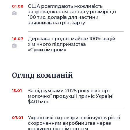
США розглядають можливість
01.08
запровадження застав у розмірі до
100 тис. доларів для частини
заявників на грін-карту
Держава продає майже 100% акцій
16.07
хімічного підприємства
«Сумихімпром»
Огляд компаній
За підсумками 2025 року експорт
15.01
молочної продукції приніс Україні
$401 млн
Українські сировари закінчують рік зі
07.01
скороченням виробництва через
конкуренцію з імпортом