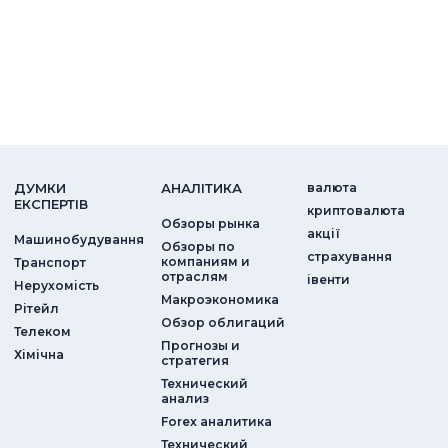
ДУМКИ
АНАЛIТИКА
валюта
ЕКСПЕРТIВ
криптовалюта
Обзоры рынка
акції
Машинобудування
Обзоры по
страхування
компаниям и
Транспорт
отраслям
iвенти
Нерухомість
Макроэкономика
Рітейл
Обзор облигаций
Телеком
Прогнозы и
Хімічна
стратегия
Технический
анализ
Forex аналитика
Технический