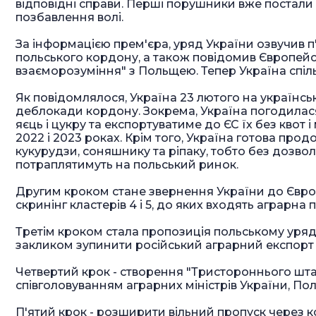
відповідні справи. Перші порушники вже постали 
позбавлення волі.
За інформацією прем'єра, уряд України озвучив п
польського кордону, а також повідомив Європей
взаєморозуміння" з Польщею. Тепер Україна спільн
Як повідомлялося, Україна 23 лютого на українсь
деблокади кордону. Зокрема, Україна погодилас
яєць і цукру та експортуватиме до ЄС їх без квот і
2022 і 2023 роках. Крім того, Україна готова про
кукурудзи, соняшнику та ріпаку, тобто без дозвол
потраплятимуть на польський ринок.
Другим кроком стане звернення України до Євро
скринінг кластерів 4 і 5, до яких входять аграрна п
Третім кроком стала пропозиція польському уряду
закликом зупинити російський аграрний експорт 
Четвертий крок - створення "Тристороннього штаб
співголовуванням аграрних міністрів України, Пол
П'ятий крок - розширити вільний пропуск через к