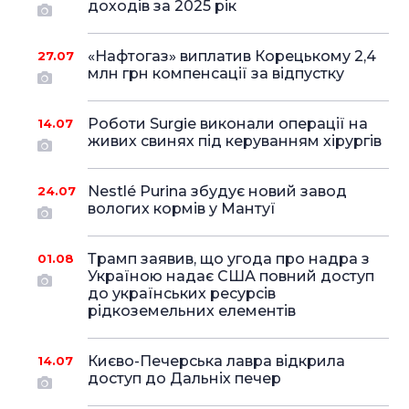
доходів за 2025 рік
«Нафтогаз» виплатив Корецькому 2,4
27.07
млн грн компенсації за відпустку
Роботи Surgie виконали операції на
14.07
живих свинях під керуванням хірургів
Nestlé Purina збудує новий завод
24.07
вологих кормів у Мантуї
Трамп заявив, що угода про надра з
01.08
Україною надає США повний доступ
до українських ресурсів
рідкоземельних елементів
Києво-Печерська лавра відкрила
14.07
доступ до Дальніх печер