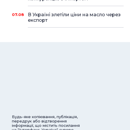
В Україні злетіли ціни на масло через
07.08
експорт
Будь-яке копіювання, публікація,
передрук або відтворення
інформації, що містить посилання
на "Інтерфакс-Україна" суворо