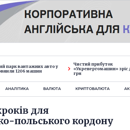
Чистий прибуток
ий парк вантажних авто у
«Укренергомашин» зріс д
овнили 1206 машин
грн
АНАЛIТИКА
ВАЛЮТА
КРИПТОВАЛЮТА
АК
кроків для
ко-польського кордону