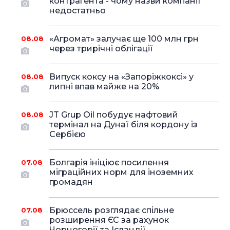
контрагента - чому назви компанії
недостатньо
«Агромат» залучає ще 100 млн грн
08.08
через трирічні облігації
Випуск коксу на «Запоріжкоксі» у
08.08
липні впав майже на 20%
JT Grup Oil побудує нафтовий
08.08
термінал на Дунаї біля кордону із
Сербією
Болгарія ініціює посилення
07.08
міграційних норм для іноземних
громадян
Брюссель розглядає спільне
07.08
розширення ЄС за рахунок
Чорногорії та Ісландії