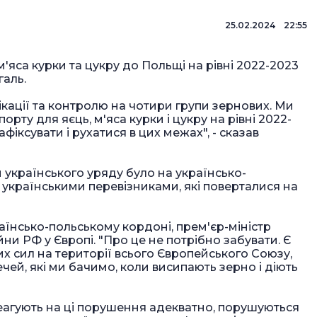
25.02.2024 22:55
м'яса курки та цукру до Польщі на рівні 2022-2023
аль.
кації та контролю на чотири групи зернових. Ми
орту для яєць, м'яса курки і цукру на рівні 2022-
афіксувати і рухатися в цих межах", - сказав
 українського уряду було на українсько-
з українськими перевізниками, які поверталися на
їнсько-польському кордоні, прем'єр-міністр
йни РФ у Європі. "Про це не потрібно забувати. Є
х сил на території всього Європейського Союзу,
чей, які ми бачимо, коли висипають зерно і діють
реагують на ці порушення адекватно, порушуються