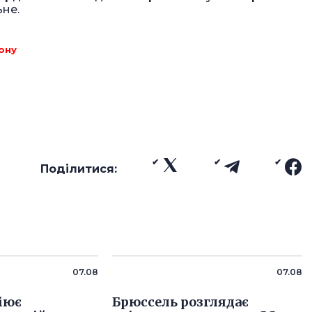
ьне.
ону
Поділитися:
07.08
07.08
ціює
Брюссель розглядає