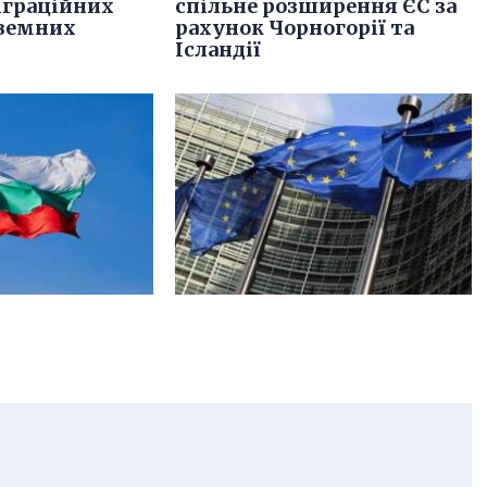
іграційних
спільне розширення ЄС за
оземних
рахунок Чорногорії та
Ісландії