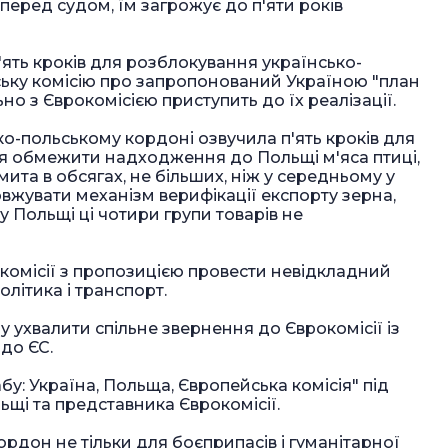
перед судом, їм загрожує до п'яти років
'ять кроків для розблокування українсько-
ську комісію про запропонований Україною "план
о з Єврокомісією приступить до їх реалізації.
ко-польському кордоні озвучила п'ять кроків для
я обмежити надходження до Польщі м'яса птиці,
 мита в обсягах, не більших, ніж у середньому у
довжувати механізм верифікації експорту зерна,
у Польщі ці чотири групи товарів не
комісії з пропозицією провести невідкладний
олітика і транспорт.
 ухвалити спільне звернення до Єврокомісії із
до ЄС.
у: Україна, Польща, Європейська комісія" під
ьщі та представника Єврокомісії.
ордон не тільки для боєприпасів і гуманітарної