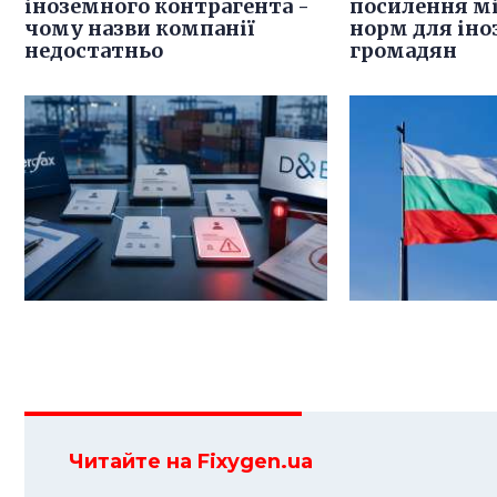
іноземного контрагента -
посилення м
чому назви компанії
норм для ін
недостатньо
громадян
Читайте на Fixygen.ua