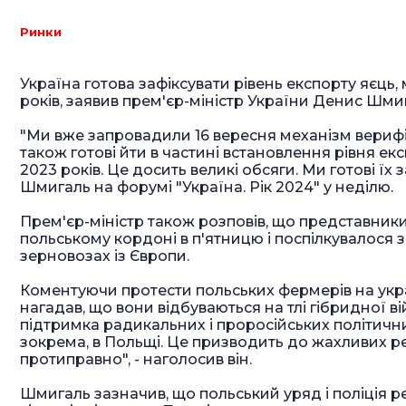
Ринки
Україна готова зафіксувати рівень експорту яєць, 
років,
заявив
прем'єр-міністр України Денис Шмиг
"Ми вже запровадили 16 вересня механізм верифі
також готові йти в частині встановлення рівня експ
2023 років. Це досить великі обсяги. Ми готові їх з
Шмигаль на форумі "Україна. Рік 2024" у неділю.
Прем'єр-міністр також розповів, що представники
польському кордоні в п'ятницю і поспілкувалося 
зерновозах із Європи.
Коментуючи протести польських фермерів на укра
нагадав, що вони відбуваються на тлі гібридної ві
підтримка радикальних і проросійських політични
зокрема, в Польщі. Це призводить до жахливих ре
протиправно", - наголосив він.
Шмигаль зазначив, що польський уряд і поліція 