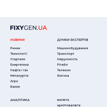
НОВИНИ
ДУМКИ ЕКСПЕРТIВ
Ринки
Машинобудування
Технології
Транспорт
Стартапи
Нерухомість
Енергетика
Рітейл
Нафта і газ
Телеком
Металургія
Хімічна
Агро
Банки
АНАЛIТИКА
валюта
криптовалюта