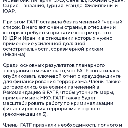
Мозамбик, Нигерия, ОАЭ, Сенегал, Южный Судан,
Сирия, Танзания, Турция, Уганда, Филиппины и
ЮАР.
При этом FATF оставила без изменений "черный"
список. В него включены страны, в отношении
которых требуется принятие контрмер - это
КНДР и Иран, и в отношении которых нужно
применение усиленной должной
осмотрительности, соразмерной рискам
(Мьянма).
Среди основных результатов пленарного
заседания отмечается то, что FATF согласилась
опубликовать ключевой отчет о краудфандинге
для финансирования терроризма. Члены также
договорились о внесении изменений в
Рекомендацию 8 FATF, чтобы уточнить меры,
применимые к НКО. FATF также будет
масштабировать работу по криминализации
финансирования терроризма в странах
(рекомендация 5).
Члены FATF признали необходимость полного и