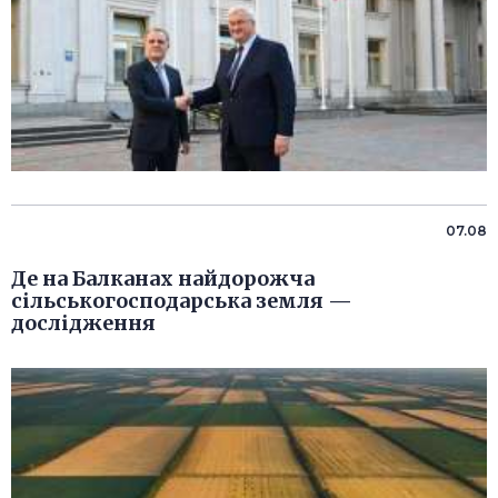
07.08
Де на Балканах найдорожча
сільськогосподарська земля —
дослідження