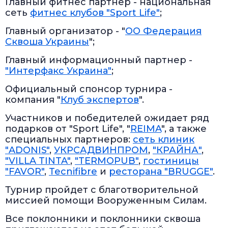
Главный фитнес партнер - национальная
сеть
фитнес клубов "Sport Life"
;
Главный организатор - "
ОО Федерация
Сквоша Украины
";
Главный информационный партнер -
"Интерфакс Украина"
;
Официальный спонсор турнира -
компания "
Клуб экспертов
".
Участников и победителей ожидает ряд
подарков от "Sport Life", "
REIMA
", а также
специальных партнеров:
сеть клиник
"ADONIS"
,
УКРСАДВИНПРОМ
,
"КРАЙНА"
,
"VILLA TINTA"
,
"TERMOPUB"
,
гостиницы
"FAVOR"
,
Tecnifibre
и
ресторана "BRUGGE"
.
Турнир пройдет с благотворительной
миссией помощи Вооруженным Силам.
Все поклонники и поклонники сквоша