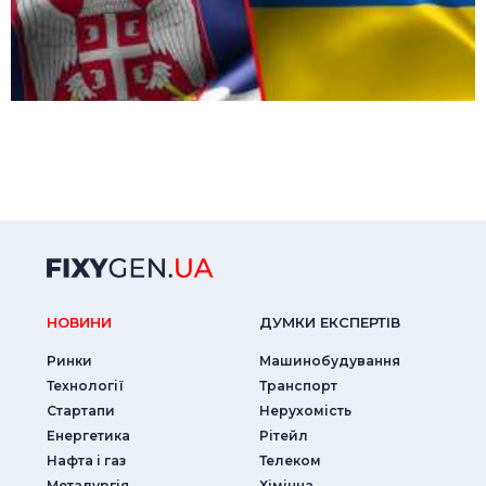
НОВИНИ
ДУМКИ ЕКСПЕРТIВ
Ринки
Машинобудування
Технології
Транспорт
Стартапи
Нерухомість
Енергетика
Рітейл
Нафта і газ
Телеком
Металургія
Хімічна