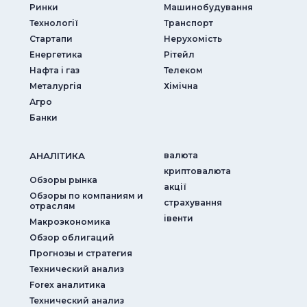
Ринки
Машинобудування
Технології
Транспорт
Стартапи
Нерухомість
Енергетика
Рітейл
Нафта і газ
Телеком
Металургія
Хімічна
Агро
Банки
АНАЛIТИКА
валюта
криптовалюта
Обзоры рынка
акції
Обзоры по компаниям и
страхування
отраслям
iвенти
Макроэкономика
Обзор облигаций
Прогнозы и стратегия
Технический анализ
Forex аналитика
Технический анализ