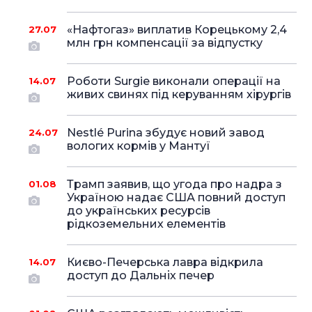
«Нафтогаз» виплатив Корецькому 2,4
27.07
млн грн компенсації за відпустку
Роботи Surgie виконали операції на
14.07
живих свинях під керуванням хірургів
Nestlé Purina збудує новий завод
24.07
вологих кормів у Мантуї
Трамп заявив, що угода про надра з
01.08
Україною надає США повний доступ
до українських ресурсів
рідкоземельних елементів
Києво-Печерська лавра відкрила
14.07
доступ до Дальніх печер