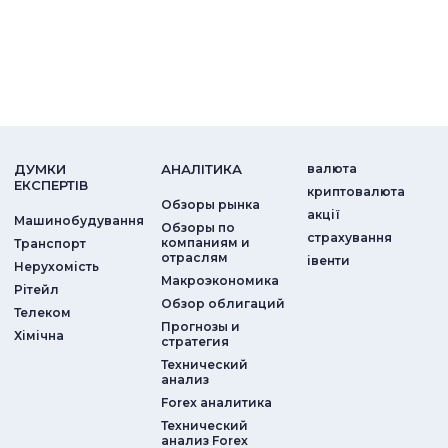
ДУМКИ
АНАЛIТИКА
валюта
ЕКСПЕРТIВ
криптовалюта
Обзоры рынка
акції
Машинобудування
Обзоры по
страхування
компаниям и
Транспорт
отраслям
iвенти
Нерухомість
Макроэкономика
Рітейл
Обзор облигаций
Телеком
Прогнозы и
Хімічна
стратегия
Технический
анализ
Forex аналитика
Технический
анализ Forex