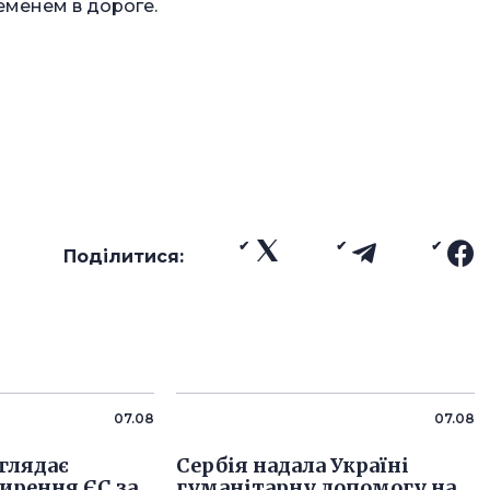
менем в дороге.
Поділитися:
07.08
07.08
глядає
Сербія надала Україні
ирення ЄС за
гуманітарну допомогу на