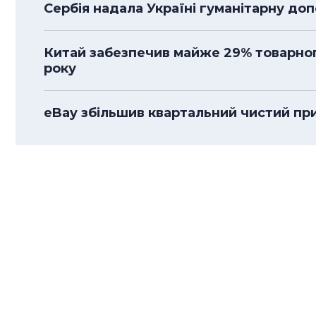
Сербія надала Україні гуманітарну до
Китай забезпечив майже 29% товарного
року
eBay збільшив квартальний чистий приб