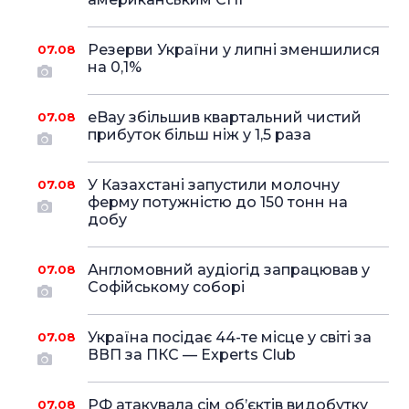
Резерви України у липні зменшилися
07.08
на 0,1%
eBay збільшив квартальний чистий
07.08
прибуток більш ніж у 1,5 раза
У Казахстані запустили молочну
07.08
ферму потужністю до 150 тонн на
добу
Англомовний аудіогід запрацював у
07.08
Софійському соборі
Україна посідає 44-те місце у світі за
07.08
ВВП за ПКС — Experts Club
РФ атакувала сім об’єктів видобутку
07.08