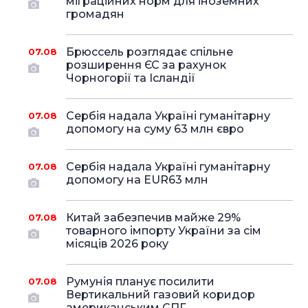
міграційних норм для іноземних
громадян
Брюссель розглядає спільне
07.08
розширення ЄС за рахунок
Чорногорії та Ісландії
Сербія надала Україні гуманітарну
07.08
допомогу на суму 63 млн євро
Сербія надала Україні гуманітарну
07.08
допомогу на EUR63 млн
Китай забезпечив майже 29%
07.08
товарного імпорту України за сім
місяців 2026 року
Румунія планує посилити
07.08
Вертикальний газовий коридор
американським СПГ