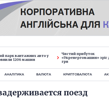
Чистий прибуток
ий парк вантажних авто у
«Укренергомашин» зріс д
овнили 1206 машин
грн
АНАЛIТИКА
ВАЛЮТА
КРИПТОВАЛЮТА
АК
 задерживается поезд