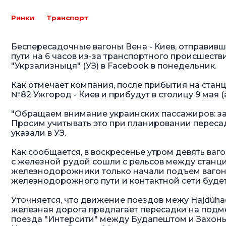
Ринки
Транспорт
Беспересадочные вагоны Вена - Киев, отправивши
пути на 6 часов из-за транспортного происшест
"Укрзализныця" (УЗ) в Facеbook в понедельник.
Как отмечает компания, после прибытия на стан
№82 Ужгород - Киев и прибудут в столицу 9 мая (а
"Обращаем внимание украинских пассажиров: за
Просим учитывать это при планировании пересад
указали в УЗ.
Как сообщается, в воскресенье утром девять ваг
с железной рудой сошли с рельсов между станци
железнодорожники только начали подъем вагоно
железнодорожного пути и контактной сети буде
Уточняется, что движение поездов межу Hajdúhad
железная дорога предлагает пересадки на подме
поезда "Интерсити" между Будапештом и Захон