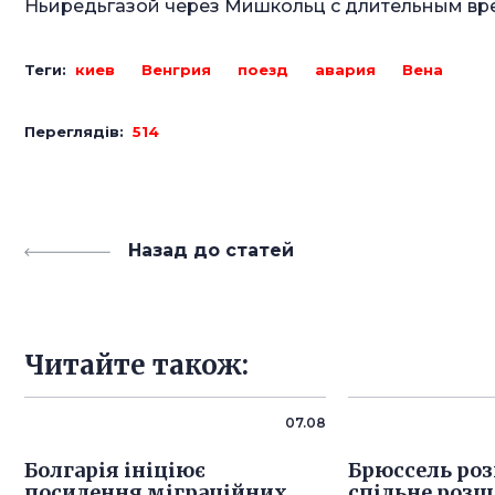
Ньиредьгазой через Мишкольц с длительным вре
Теги:
киев
Венгрия
поезд
авария
Вена
Переглядів:
514
Назад до статей
Читайте також:
07.08
Болгарія ініціює
Брюссель роз
посилення міграційних
спільне розш