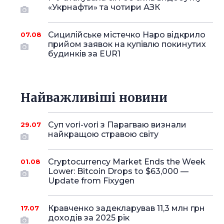
«Укрнафти» та чотири АЗК
Сицилійське містечко Наро відкрило
07.08
прийом заявок на купівлю покинутих
будинків за EUR1
Найважливіші новини
Суп vori-vori з Парагваю визнали
29.07
найкращою стравою світу
Cryptocurrency Market Ends the Week
01.08
Lower: Bitcoin Drops to $63,000 —
Update from Fixygen
Кравченко задекларував 11,3 млн грн
17.07
доходів за 2025 рік