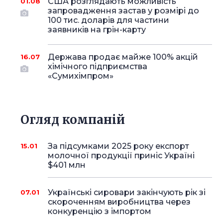
США розглядають можливість
01.08
запровадження застав у розмірі до
100 тис. доларів для частини
заявників на грін-карту
Держава продає майже 100% акцій
16.07
хімічного підприємства
«Сумихімпром»
Огляд компаній
За підсумками 2025 року експорт
15.01
молочної продукції приніс Україні
$401 млн
Українські сировари закінчують рік зі
07.01
скороченням виробництва через
конкуренцію з імпортом