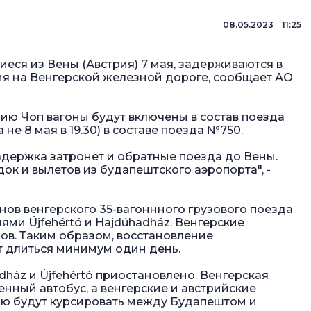
08.05.2023 11:25
еся из Вены (Австрия) 7 мая, задерживаются в
вия на Венгерской железной дороге, сообщает АО
цию Чоп вагоны будут включены в состав поезда
 не 8 мая в 19.30) в составе поезда №750.
держка затронет и обратные поезда до Вены.
ок и вылетов из будапештского аэропорта", -
онов венгерского 35-вагоннного грузового поезда
ями Újfehértó и Hajdúhadház. Венгерские
в. Таким образом, восстановление
т длиться минимум один день.
ház и Újfehértó приостановлено. Венгерская
нный автобус, а венгерские и австрийские
ью будут курсировать между Будапештом и