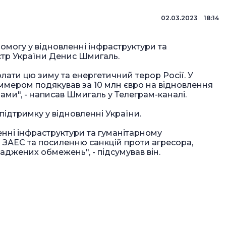
02.03.2023 18:14
помогу у відновленні інфраструктури та
істр України Денис Шмигаль.
долати цю зиму та енергетичний терор Росії. У
мером подякував за 10 млн євро на відновлення
ми", - написав Шмигаль у Телеграм-каналі.
ідтримку у відновленні України.
енні інфраструктури та гуманітарному
а ЗАЕС та посиленню санкцій проти агресора,
джених обмежень", - підсумував він.