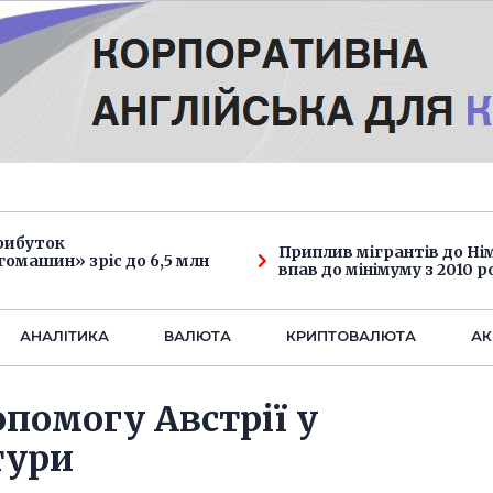
рибуток
Приплив мігрантів до Н
омашин» зріс до 6,5 млн
впав до мінімуму з 2010 р
АНАЛIТИКА
ВАЛЮТА
КРИПТОВАЛЮТА
АК
опомогу Австрії у
тури