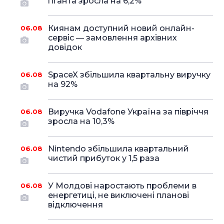
гіганта зросла на 6,2%
Киянам доступний новий онлайн-
06.08
сервіс — замовлення архівних
довідок
SpaceX збільшила квартальну виручку
06.08
на 92%
Виручка Vodafone Україна за півріччя
06.08
зросла на 10,3%
Nintendo збільшила квартальний
06.08
чистий прибуток у 1,5 раза
У Молдові наростають проблеми в
06.08
енергетиці, не виключені планові
відключення