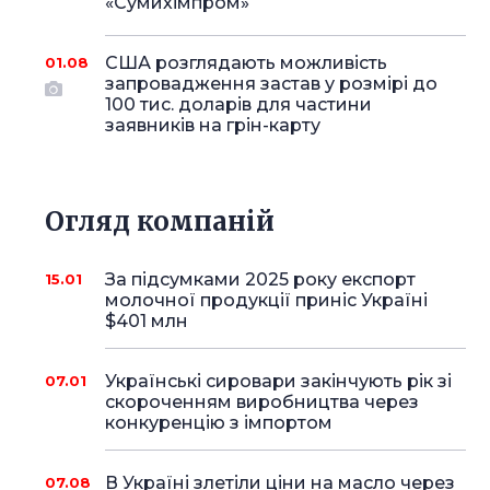
«Сумихімпром»
США розглядають можливість
01.08
запровадження застав у розмірі до
100 тис. доларів для частини
заявників на грін-карту
Огляд компаній
За підсумками 2025 року експорт
15.01
молочної продукції приніс Україні
$401 млн
Українські сировари закінчують рік зі
07.01
скороченням виробництва через
конкуренцію з імпортом
В Україні злетіли ціни на масло через
07.08