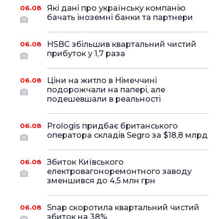
Які дані про українську компанію
06.08
бачать іноземні банки та партнери
HSBC збільшив квартальний чистий
06.08
прибуток у 1,7 раза
Ціни на житло в Німеччині
06.08
подорожчали на папері, але
подешевшали в реальності
Prologis придбає британського
06.08
оператора складів Segro за $18,8 млрд
Збиток Київського
06.08
електровагоноремонтного заводу
зменшився до 4,5 млн грн
Snap скоротила квартальний чистий
06.08
збиток на 38%