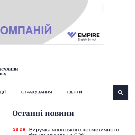
імеччини
оку
ЦІЇ
СТРАХУВАННЯ
IВЕНТИ
Останнi новини
Виручка японського косметичного
06.08