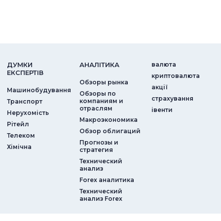
ДУМКИ
АНАЛIТИКА
валюта
ЕКСПЕРТIВ
криптовалюта
Обзоры рынка
акції
Машинобудування
Обзоры по
страхування
компаниям и
Транспорт
отраслям
iвенти
Нерухомість
Макроэкономика
Рітейл
Обзор облигаций
Телеком
Прогнозы и
Хімічна
стратегия
Технический
анализ
Forex аналитика
Технический
анализ Forex