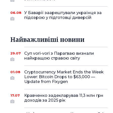
У Баварії заарештували українця за
06.08
підозрою у підготовці диверсій
Найважливіші новини
Суп vori-vori з Парагваю визнали
29.07
найкращою стравою світу
Cryptocurrency Market Ends the Week
01.08
Lower: Bitcoin Drops to $63,000 —
Update from Fixygen
Кравченко задекларував 11,3 млн грн
17.07
доходів за 2025 рік