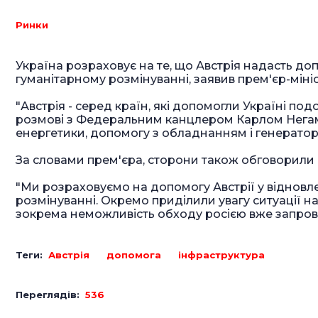
Ринки
Україна розраховує на те, що Австрія надасть до
гуманітарному розмінуванні, заявив прем'єр-мін
"Австрія - серед країн, які допомогли Україні по
розмові з Федеральним канцлером Карлом Негам
енергетики, допомогу з обладнанням і генератора
За словами прем'єра, сторони також обговорили п
"Ми розраховуємо на допомогу Австрії у відновл
розмінуванні. Окремо приділили увагу ситуації н
зокрема неможливість обходу росією вже запрова
Теги:
Австрія
допомога
інфраструктура
Переглядів:
536