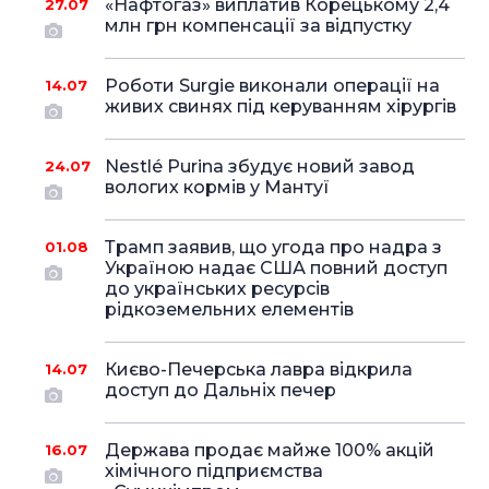
«Нафтогаз» виплатив Корецькому 2,4
27.07
млн грн компенсації за відпустку
Роботи Surgie виконали операції на
14.07
живих свинях під керуванням хірургів
Nestlé Purina збудує новий завод
24.07
вологих кормів у Мантуї
Трамп заявив, що угода про надра з
01.08
Україною надає США повний доступ
до українських ресурсів
рідкоземельних елементів
Києво-Печерська лавра відкрила
14.07
доступ до Дальніх печер
Держава продає майже 100% акцій
16.07
хімічного підприємства