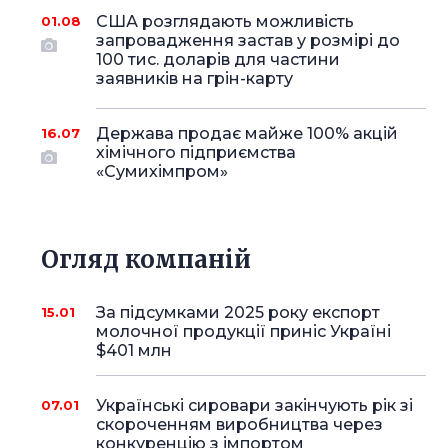
США розглядають можливість
01.08
запровадження застав у розмірі до
100 тис. доларів для частини
заявників на грін-карту
Держава продає майже 100% акцій
16.07
хімічного підприємства
«Сумихімпром»
Огляд компаній
За підсумками 2025 року експорт
15.01
молочної продукції приніс Україні
$401 млн
Українські сировари закінчують рік зі
07.01
скороченням виробництва через
конкуренцію з імпортом