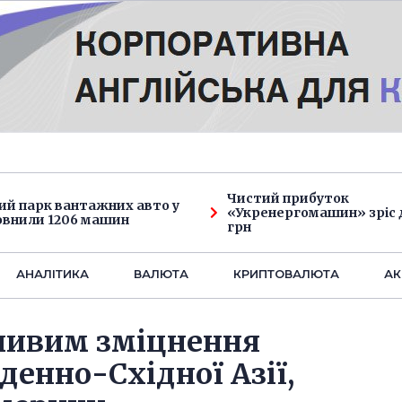
Чистий прибуток
ий парк вантажних авто у
«Укренергомашин» зріс д
овнили 1206 машин
грн
АНАЛIТИКА
ВАЛЮТА
КРИПТОВАЛЮТА
АК
ливим зміцнення
денно-Східної Азії,