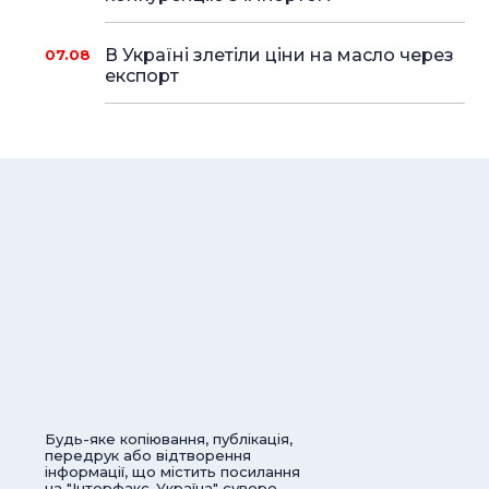
В Україні злетіли ціни на масло через
07.08
експорт
Будь-яке копіювання, публікація,
передрук або відтворення
інформації, що містить посилання
на "Інтерфакс-Україна" суворо