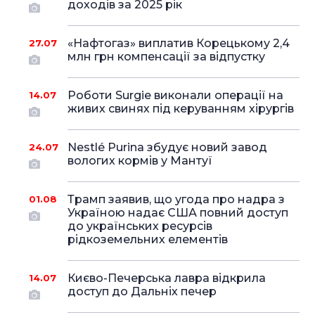
доходів за 2025 рік
«Нафтогаз» виплатив Корецькому 2,4
27.07
млн грн компенсації за відпустку
Роботи Surgie виконали операції на
14.07
живих свинях під керуванням хірургів
Nestlé Purina збудує новий завод
24.07
вологих кормів у Мантуї
Трамп заявив, що угода про надра з
01.08
Україною надає США повний доступ
до українських ресурсів
рідкоземельних елементів
Києво-Печерська лавра відкрила
14.07
доступ до Дальніх печер