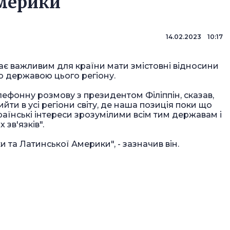
Америки
14.02.2023 10:17
 важливим для країни мати змістовні відносини
ою державою цього регіону.
лефонну розмову з президентом Філіппін, сказав,
йти в усі регіони світу, де наша позиція поки що
аїнські інтереси зрозумілими всім тим державам і
зв'язків".
и та Латинської Америки", - зазначив він.