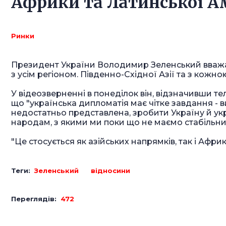
Африки та Латинської 
Ринки
Президент України Володимир Зеленський вважає
з усім регіоном. Південно-Східної Азії та з кожн
У відеозверненні в понеділок він, відзначивши те
що "українська дипломатія має чітке завдання - ви
недостатньо представлена, зробити Україну й укр
народам, з якими ми поки що не маємо стабільних 
"Це стосується як азійських напрямків, так і Африк
Теги:
Зеленський
відносини
Переглядів:
472