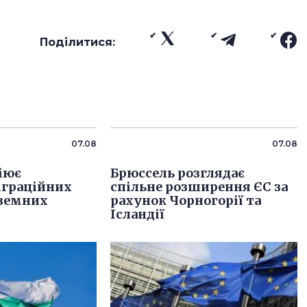
Поділитися:
07.08
07.08
ціює
Брюссель розглядає
іграційних
спільне розширення ЄС за
оземних
рахунок Чорногорії та
Ісландії