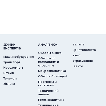
ДУМКИ
АНАЛIТИКА
валюта
ЕКСПЕРТIВ
криптовалюта
Обзоры рынка
акції
Машинобудування
Обзоры по
страхування
компаниям и
Транспорт
отраслям
iвенти
Нерухомість
Макроэкономика
Рітейл
Обзор облигаций
Телеком
Прогнозы и
Хімічна
стратегия
Технический
анализ
Forex аналитика
Технический