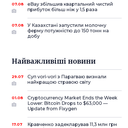
eBay збільшив квартальний чистий
07.08
прибуток більш ніж у 1,5 раза
У Казахстані запустили молочну
07.08
ферму потужністю до 150 тонн на
добу
Найважливіші новини
Суп vori-vori з Парагваю визнали
29.07
найкращою стравою світу
Cryptocurrency Market Ends the Week
01.08
Lower: Bitcoin Drops to $63,000 —
Update from Fixygen
Кравченко задекларував 11,3 млн грн
17.07