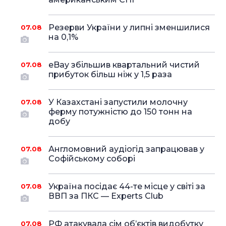
Резерви України у липні зменшилися
07.08
на 0,1%
eBay збільшив квартальний чистий
07.08
прибуток більш ніж у 1,5 раза
У Казахстані запустили молочну
07.08
ферму потужністю до 150 тонн на
добу
Англомовний аудіогід запрацював у
07.08
Софійському соборі
Україна посідає 44-те місце у світі за
07.08
ВВП за ПКС — Experts Club
РФ атакувала сім об’єктів видобутку
07.08