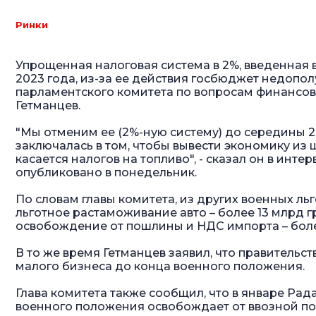
Ринки
Упрощенная налоговая система в 2%, введенная 
2023 года, из-за ее действия госбюджет недопол
парламентского комитета по вопросам финансов
Гетманцев.
"Мы отменим ее (2%-ную систему) до середины 20
заключалась в том, чтобы вывести экономику из 
касается налогов на топливо", - сказал он в инт
опубликовано в понедельник.
По словам главы комитета, из других военных л
льготное растаможивание авто – более 13 млрд гр
освобождение от пошлины и НДС импорта – боле
В то же время Гетманцев заявил, что правительст
малого бизнеса до конца военного положения.
Глава комитета также сообщил, что в январе Рад
военного положения освобождает от ввозной п