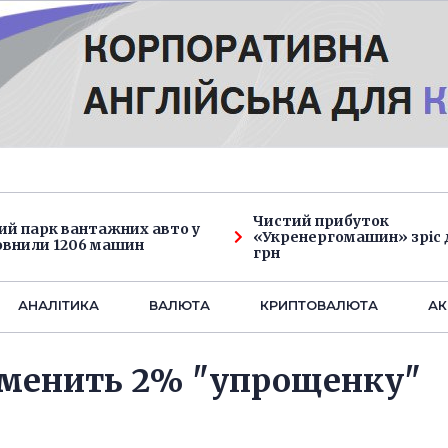
Чистий прибуток
ий парк вантажних авто у
«Укренергомашин» зріс д
овнили 1206 машин
грн
АНАЛIТИКА
ВАЛЮТА
КРИПТОВАЛЮТА
АК
тменить 2% "упрощенку"