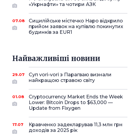
«Укрнафти» та чотири АЗК
Сицилійське містечко Наро відкрило
07.08
прийом заявок на купівлю покинутих
будинків за EUR1
Найважливіші новини
Суп vori-vori з Парагваю визнали
29.07
найкращою стравою світу
Cryptocurrency Market Ends the Week
01.08
Lower: Bitcoin Drops to $63,000 —
Update from Fixygen
Кравченко задекларував 11,3 млн грн
17.07
доходів за 2025 рік