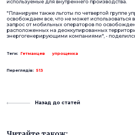
используемые для внутреннего производства.
"Планируем также льготы по четвертой группе у
освобождаем все, что не может использоваться в
запрос от мобильных операторов по освобожден
расположенных на деоккупированных территория
энергогенерирующими компаниями", - поделился
Теги:
Гетманцев
упрощенка
Переглядів:
513
Назад до статей
Читайте також: