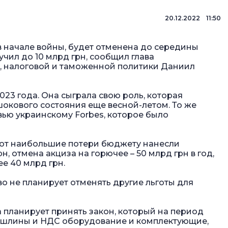
20.12.2022 11:50
в начале войны, будет отменена до середины
учил до 10 млрд грн, сообщил глава
, налоговой и таможенной политики Даниил
23 года. Она сыграла свою роль, которая
шокового состояния еще весной-летом. То же
ервью украинскому Forbes, которое было
ьгот наибольшие потери бюджету нанесли
н, отмена акциза на горючее – 50 млрд грн в год,
е 40 млрд грн.
во не планирует отменять другие льготы для
а планирует принять закон, который на период
ошлины и НДС оборудование и комплектующие,