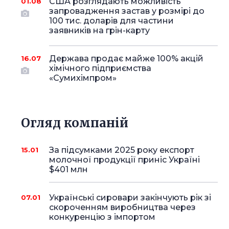
США розглядають можливість
01.08
запровадження застав у розмірі до
100 тис. доларів для частини
заявників на грін-карту
Держава продає майже 100% акцій
16.07
хімічного підприємства
«Сумихімпром»
Огляд компаній
За підсумками 2025 року експорт
15.01
молочної продукції приніс Україні
$401 млн
Українські сировари закінчують рік зі
07.01
скороченням виробництва через
конкуренцію з імпортом