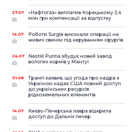
«Нафтогаз» виплатив Корецькому 2,4
27.07
млн грн компенсації за відпустку
Роботи Surgie виконали операції на
14.07
живих свинях під керуванням хірургів
Nestlé Purina збудує новий завод
24.07
вологих кормів у Мантуї
Трамп заявив, що угода про надра з
01.08
Україною надає США повний доступ
до українських ресурсів
рідкоземельних елементів
Києво-Печерська лавра відкрила
14.07
доступ до Дальніх печер