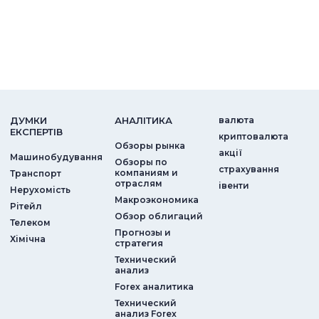
ДУМКИ
АНАЛIТИКА
валюта
ЕКСПЕРТIВ
криптовалюта
Обзоры рынка
акції
Машинобудування
Обзоры по
страхування
компаниям и
Транспорт
отраслям
iвенти
Нерухомість
Макроэкономика
Рітейл
Обзор облигаций
Телеком
Прогнозы и
Хімічна
стратегия
Технический
анализ
Forex аналитика
Технический
анализ Forex