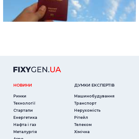
НОВИНИ
ДУМКИ ЕКСПЕРТIВ
Ринки
Машинобудування
Технології
Транспорт
Стартапи
Нерухомість
Енергетика
Рітейл
Нафта і газ
Телеком
Металургія
Хімічна
Агро