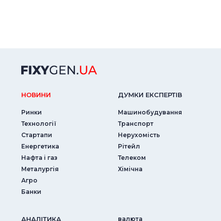
НОВИНИ
ДУМКИ ЕКСПЕРТIВ
Ринки
Машинобудування
Технології
Транспорт
Стартапи
Нерухомість
Енергетика
Рітейл
Нафта і газ
Телеком
Металургія
Хімічна
Агро
Банки
АНАЛIТИКА
валюта