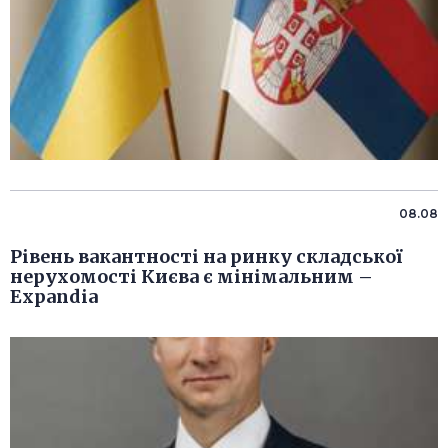
08.08
Рівень вакантності на ринку складської
нерухомості Києва є мінімальним –
Expandia