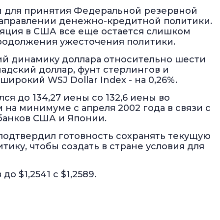
 для принятия Федеральной резервной
аправлении денежно-кредитной политики.
яция в США все еще остается слишком
родолжения ужесточения политики.
ий динамику доллара относительно шести
надский доллар, фунт стерлингов и
широкий WSJ Dollar Index - на 0,26%.
я до 134,27 иены со 132,6 иены во
м на минимуме с апреля 2002 года в связи с
анков США и Японии.
 подтвердил готовность сохранять текущую
ку, чтобы создать в стране условия для
о $1,2541 с $1,2589.