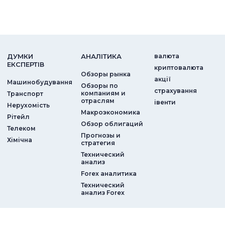
ДУМКИ
АНАЛIТИКА
валюта
ЕКСПЕРТIВ
криптовалюта
Обзоры рынка
акції
Машинобудування
Обзоры по
страхування
компаниям и
Транспорт
отраслям
iвенти
Нерухомість
Макроэкономика
Рітейл
Обзор облигаций
Телеком
Прогнозы и
Хімічна
стратегия
Технический
анализ
Forex аналитика
Технический
анализ Forex