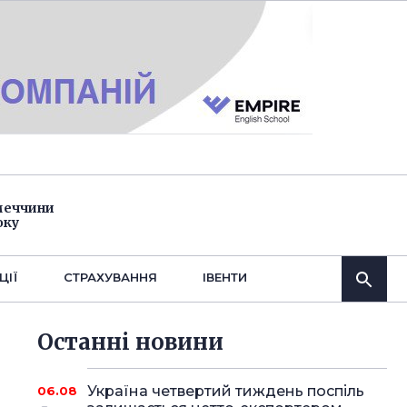
імеччини
оку
ЦІЇ
СТРАХУВАННЯ
IВЕНТИ
Останнi новини
Україна четвертий тиждень поспіль
06.08