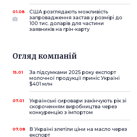
США розглядають можливість
01.08
запровадження застав у розмірі до
100 тис. доларів для частини
заявників на грін-карту
Огляд компаній
За підсумками 2025 року експорт
15.01
молочної продукції приніс Україні
$401 млн
Українські сировари закінчують рік зі
07.01
скороченням виробництва через
конкуренцію з імпортом
В Україні злетіли ціни на масло через
07.08
експорт