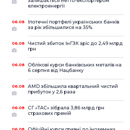
залишається нетто-експортером
електроенергії
Іпотечні портфелі українських банків
06.08
за рік збільшилися на 35%
Чистий збиток ІнГЗК зріс до 2,49 млрд
06.08
грн
Облікові курси банківських металів на
06.08
6 серпня від Нацбанку
AMD збільшила квартальний чистий
06.08
прибуток у 2,6 раза
СГ «ТАС» зібрала 3,86 млрд грн
06.08
страхових премій
Офіційні курси гривні до іноземних
06.08