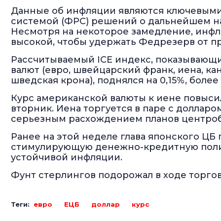
Данные об инфляции являются ключевыми
системой (ФРС) решений о дальнейшем н
Несмотря на некоторое замедление, инфл
высокой, чтобы удержать Федрезерв от п
Рассчитываемый ICE индекс, показывающ
валют (евро, швейцарский франк, иена, ка
шведская крона), поднялся на 0,15%, более 
Курс американской валюты к иене повысилс
вторник. Иена торгуется в паре с долларо
серьезным расхождением планов центроб
Ранее на этой неделе глава японского ЦБ
стимулирующую денежно-кредитную полити
устойчивой инфляции.
Фунт стерлингов подорожал в ходе торгов д
Теги:
евро
ЕЦБ
доллар
курс