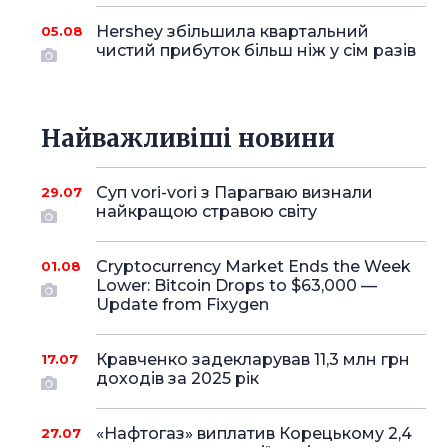
Hershey збільшила квартальний
05.08
чистий прибуток більш ніж у сім разів
Найважливіші новини
Суп vori-vori з Парагваю визнали
29.07
найкращою стравою світу
Cryptocurrency Market Ends the Week
01.08
Lower: Bitcoin Drops to $63,000 —
Update from Fixygen
Кравченко задекларував 11,3 млн грн
17.07
доходів за 2025 рік
«Нафтогаз» виплатив Корецькому 2,4
27.07