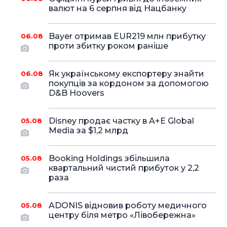
валют на 6 серпня від Нацбанку
Bayer отримав EUR219 млн прибутку
06.08
проти збитку роком раніше
Як українському експортеру знайти
06.08
покупців за кордоном за допомогою
D&B Hoovers
Disney продає частку в A+E Global
05.08
Media за $1,2 млрд
Booking Holdings збільшила
05.08
квартальний чистий прибуток у 2,2
раза
ADONIS відновив роботу медичного
05.08
центру біля метро «Лівобережна»