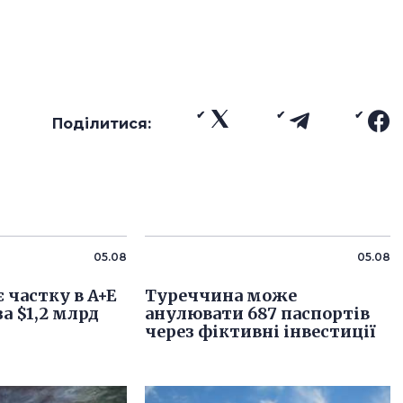
Поділитися:
05.08
05.08
 частку в A+E
Туреччина може
за $1,2 млрд
анулювати 687 паспортів
через фіктивні інвестиції