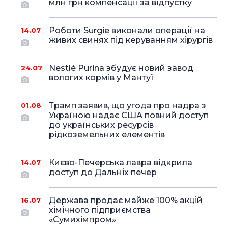
млн грн компенсації за відпустку
Роботи Surgie виконали операції на
14.07
живих свинях під керуванням хірургів
Nestlé Purina збудує новий завод
24.07
вологих кормів у Мантуї
Трамп заявив, що угода про надра з
01.08
Україною надає США повний доступ
до українських ресурсів
рідкоземельних елементів
Києво-Печерська лавра відкрила
14.07
доступ до Дальніх печер
Держава продає майже 100% акцій
16.07
хімічного підприємства
«Сумихімпром»