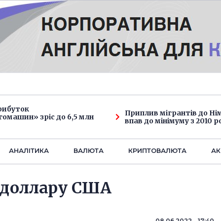
рибуток
Приплив мігрантів до Н
омашин» зріс до 6,5 млн
впав до мінімуму з 2010 р
АНАЛIТИКА
ВАЛЮТА
КРИПТОВАЛЮТА
АК
к доллару США
08.06.2022 17:40