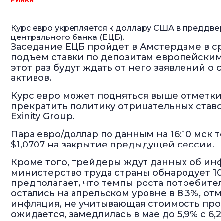
Курс евро укрепляется к доллару США в преддв
центрального банка (ЕЦБ).
Заседание ЕЦБ пройдет в Амстердаме в с
подъем ставки по депозитам европейским 
этот раз будут ждать от него заявлений 
активов.
Курс евро может подняться выше отметки 
прекратить политику отрицательных ставо
Exinity Group.
Пара евро/доллар по данным на 16:10 мск т
$1,0707 на закрытие предыдущей сессии.
Кроме того, трейдеры ждут данных об ин
министерство труда страны обнародует 1
предполагает, что темпы роста потребите
остались на апрельском уровне в 8,3%, отм
инфляция, не учитывающая стоимость про
ожидается, замедлилась в мае до 5,9% с 6,2