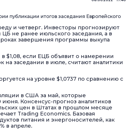
ерии публикации итогов заседания Европейского
реду и четверг. Инвесторы прогнозируют
ЦБ не ранее июльского заседания, а в
о сроках завершения программы выкупа
в $1,08, если ЕЦБ объявит о намерении
к на заседании в июле, считают аналитики
оргуется на уровне $1,0737 по сравнению с
фляции в США за май, которые
0 июня. Консенсус-прогноз аналитиков
льских цен в Штатах в прошлом месяце
ечает Trading Economics. Базовая
дуктов питания и энергоносителей, как
% в апреле.