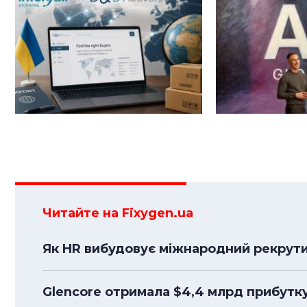
Читайте на Fixygen.ua
Як HR вибудовує міжнародний рекрути
Glencore отримала $4,4 млрд прибутк