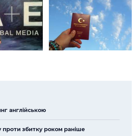
нг англійською
у проти збитку роком раніше