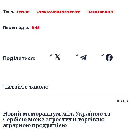
Теги:
земля
сельхозназначение
транзакция
Переглядів:
845
Поділитися:
Читайте також:
08.08
Новий меморандум між Україною та
Сербією може спростити торгівлю
аграрною продукцією