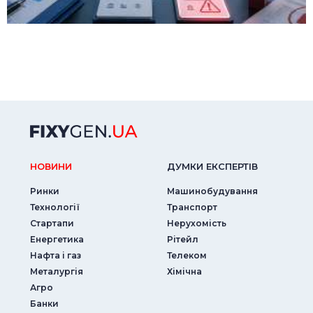
НОВИНИ
ДУМКИ ЕКСПЕРТIВ
Ринки
Машинобудування
Технології
Транспорт
Стартапи
Нерухомість
Енергетика
Рітейл
Нафта і газ
Телеком
Металургія
Хімічна
Агро
Банки