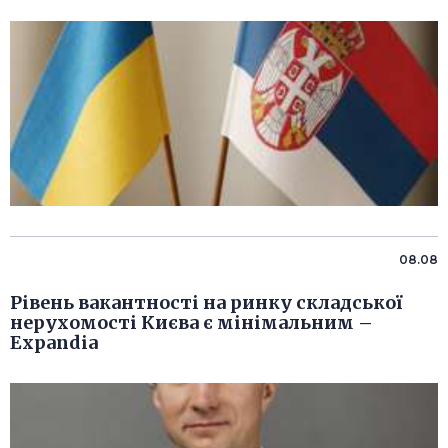
08.08
Рівень вакантності на ринку складської
нерухомості Києва є мінімальним –
Expandia