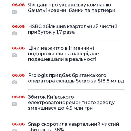
Які дані про українську компанію
06.08
бачать іноземні банки та партнери
HSBC збільшив квартальний чистий
06.08
прибуток у 1,7 раза
Ціни на житло в Німеччині
06.08
подорожчали на папері, але
подешевшали в реальності
Prologis придбає британського
06.08
оператора складів Segro за $18,8 млрд
Збиток Київського
06.08
електровагоноремонтного заводу
зменшився до 4,5 млн грн
Snap скоротила квартальний чистий
06.08
збиток на 38%