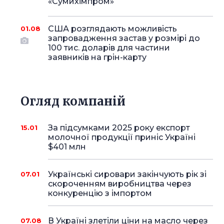
«Сумихімпром»
США розглядають можливість
01.08
запровадження застав у розмірі до
100 тис. доларів для частини
заявників на грін-карту
Огляд компаній
За підсумками 2025 року експорт
15.01
молочної продукції приніс Україні
$401 млн
Українські сировари закінчують рік зі
07.01
скороченням виробництва через
конкуренцію з імпортом
В Україні злетіли ціни на масло через
07.08