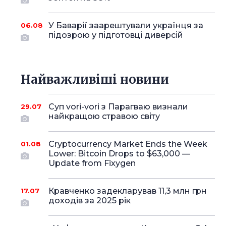
У Баварії заарештували українця за
06.08
підозрою у підготовці диверсій
Найважливіші новини
Суп vori-vori з Парагваю визнали
29.07
найкращою стравою світу
Cryptocurrency Market Ends the Week
01.08
Lower: Bitcoin Drops to $63,000 —
Update from Fixygen
Кравченко задекларував 11,3 млн грн
17.07
доходів за 2025 рік