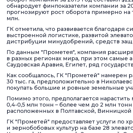
обнародует финпоказатели компании за 20
прогнозируют рост оборота примерно на тр
млн.
ГК отметила, что развивается благодаря с
выстроенной логистике, развитой элевато
дистрибуции минудобрений, средств защ
По данным "Прометея", компания расширя
в разных регионах мира, при этом самые 
Саудовская Аравия, Египет, ряд государств
Как сообщалось, ГК "Прометей" намерен ра
30 тыс. га, предположительно в Николаев
покупать большие и ровные земельные уч
Помимо этого, предполагается нарастит
0,4-0,5 млн тонн – более чем до 2 млн тон
расположенных в Полтавской, Винницкой 
ГК "Прометей" предоставляет услуги по х
и зернобобовых культур на базе 28 элеват