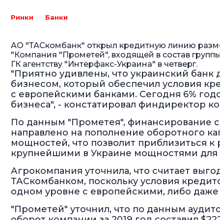
Ринки
Банки
АО "ТАСкомбанк" открыл кредитную линию разм
"Компания "Прометей", входящей в состав групп
ГК агентству "Интерфакс-Украина" в четверг.
"Приятно удивлены, что украинский банк 
бизнесом, который обеспечил условия кр
с европейскими банками. Сегодня 6% годо
бизнеса", - констатировал финдиректор 
По данным "Прометея", финансирование с
направлено на пополнение оборотного ка
мощностей, что позволит приблизиться к
крупнейшими в Украине мощностями для 
Агрокомпания уточнила, что считает выг
ТАСкомбанком, поскольку условия кредито
одном уровне с европейскими, либо даже
"Прометей" уточнил, что по данным аудито
оборот компании за 2019 год составил $222