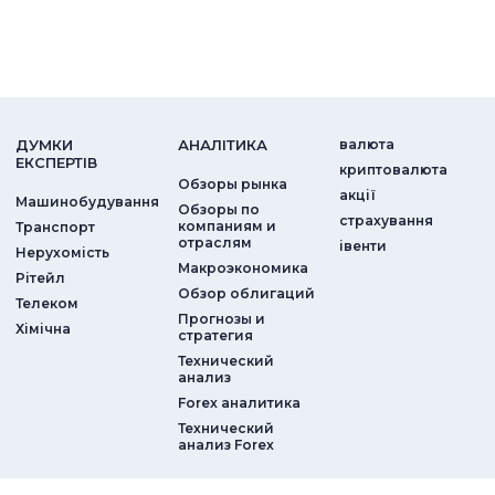
ДУМКИ
АНАЛIТИКА
валюта
ЕКСПЕРТIВ
криптовалюта
Обзоры рынка
акції
Машинобудування
Обзоры по
страхування
компаниям и
Транспорт
отраслям
iвенти
Нерухомість
Макроэкономика
Рітейл
Обзор облигаций
Телеком
Прогнозы и
Хімічна
стратегия
Технический
анализ
Forex аналитика
Технический
анализ Forex