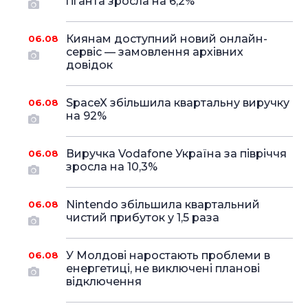
гіганта зросла на 6,2%
Киянам доступний новий онлайн-
06.08
сервіс — замовлення архівних
довідок
SpaceX збільшила квартальну виручку
06.08
на 92%
Виручка Vodafone Україна за півріччя
06.08
зросла на 10,3%
Nintendo збільшила квартальний
06.08
чистий прибуток у 1,5 раза
У Молдові наростають проблеми в
06.08
енергетиці, не виключені планові
відключення