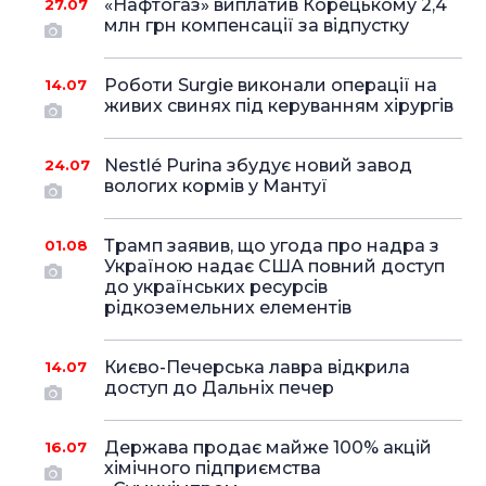
«Нафтогаз» виплатив Корецькому 2,4
27.07
млн грн компенсації за відпустку
Роботи Surgie виконали операції на
14.07
живих свинях під керуванням хірургів
Nestlé Purina збудує новий завод
24.07
вологих кормів у Мантуї
Трамп заявив, що угода про надра з
01.08
Україною надає США повний доступ
до українських ресурсів
рідкоземельних елементів
Києво-Печерська лавра відкрила
14.07
доступ до Дальніх печер
Держава продає майже 100% акцій
16.07
хімічного підприємства