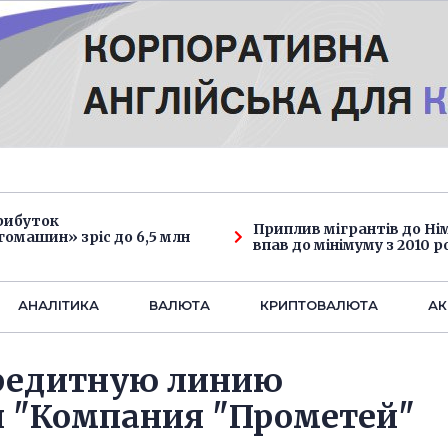
рибуток
Приплив мігрантів до Н
омашин» зріс до 6,5 млн
впав до мінімуму з 2010 р
АНАЛIТИКА
ВАЛЮТА
КРИПТОВАЛЮТА
АК
редитную линию
я "Компания "Прометей"