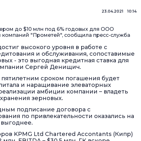
23.04.2021 10:14
ером до $10 млн под 6% годовых для ООО
ы компаний "Прометей", сообщила пресс-служба
достиг высокого уровня в работе с
едитования и обслуживания, сопоставимые
вых - это выгодная кредитная ставка для
компании Сергей Денищич.
 пятилетним сроком погашения будет
питала и наращивание элеваторных
 реализации амбиции компании – владеть
хранения зерновых.
одным подписание договора с
вания по привлекательности оказались на
 выгоднее.
ров KPMG Ltd Chartered Accontants (Кипр)
 млн, EBITDA – $30,5 млн. ГК вскоре