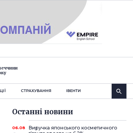
імеччини
оку
ЦІЇ
СТРАХУВАННЯ
IВЕНТИ
Останнi новини
Виручка японського косметичного
06.08