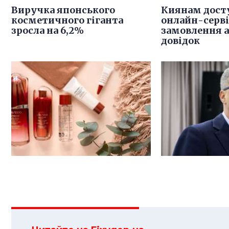
Виручка японського
Киянам дост
косметичного гіганта
онлайн-серв
зросла на 6,2%
замовлення 
довідок