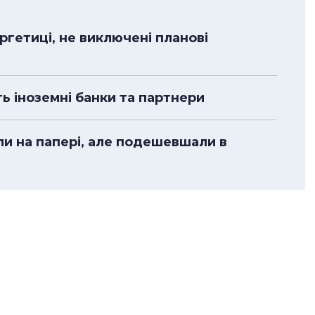
гетиці, не виключені планові
ть іноземні банки та партнери
ли на папері, але подешевшали в