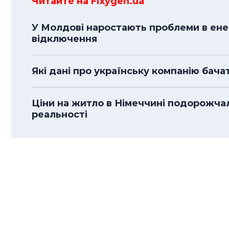
Читайте на Fixygen.ua
У Молдові наростають проблеми в енер
відключення
Які дані про українську компанію бача
Ціни на житло в Німеччині подорожча
реальності