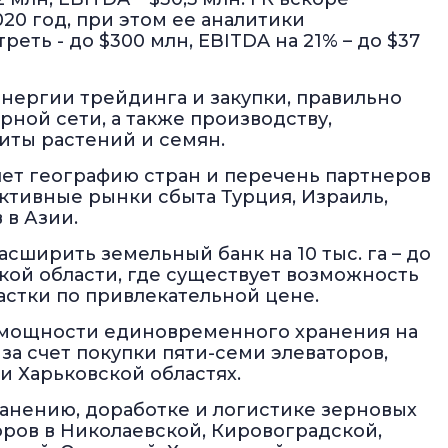
20 год, при этом ее аналитики
еть - до $300 млн, EBITDA на 21% – до $37
инергии трейдинга и закупки, правильно
рной сети, а также производству,
иты растений и семян.
ет географию стран и перечень партнеров
активные рынки сбыта Турция, Израиль,
 в Азии.
сширить земельный банк на 10 тыс. га – до
ской области, где существует возможность
астки по привлекательной цене.
ь мощности единовременного хранения на
н за счет покупки пяти-семи элеваторов,
и Харьковской областях.
ранению, доработке и логистике зерновых
оров в Николаевской, Кировоградской,