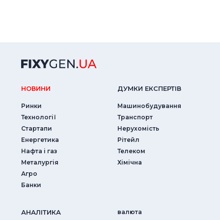
НОВИНИ
ДУМКИ ЕКСПЕРТIВ
Ринки
Машинобудування
Технології
Транспорт
Стартапи
Нерухомість
Енергетика
Рітейл
Нафта і газ
Телеком
Металургія
Хімічна
Агро
Банки
АНАЛIТИКА
валюта