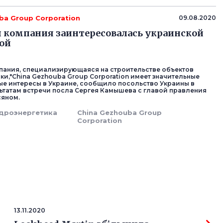
ba Group Corporation
09.08.2020
 компания заинтересовалась украинской
ой
пания, специализирующаяся на строительстве объектов
ки,"China Gezhouba Group Corporation имеет значительные
е интересы в Украине, сообщило посольство Украины в
льтатам встречи посла Сергея Камышева с главой правления
сяном.
дроэнергетика
China Gezhouba Group
Corporation
13.11.2020