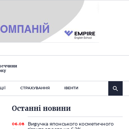
імеччини
оку
ЦІЇ
СТРАХУВАННЯ
IВЕНТИ
Останнi новини
Виручка японського косметичного
06.08