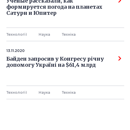
Учёные рассказали, как
формируется погода на планетах
Сатурн и Юпитер
Технології
Наука
Технiка
13.11.2020
Байден запросив у Конгресу річну
допомогу Україні на $61,4 млрд
Технології
Наука
Технiка