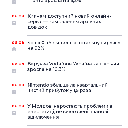
гіганта зросла на 6,2%
Киянам доступний новий онлайн-
06.08
сервіс — замовлення архівних
довідок
SpaceX збільшила квартальну виручку
06.08
на 92%
Виручка Vodafone Україна за півріччя
06.08
зросла на 10,3%
Nintendo збільшила квартальний
06.08
чистий прибуток у 1,5 раза
У Молдові наростають проблеми в
06.08
енергетиці, не виключені планові
відключення