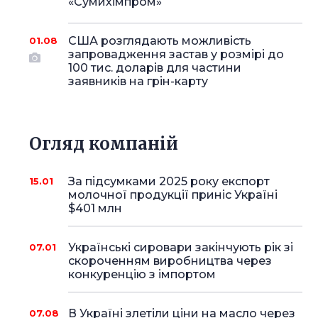
«Сумихімпром»
США розглядають можливість
01.08
запровадження застав у розмірі до
100 тис. доларів для частини
заявників на грін-карту
Огляд компаній
За підсумками 2025 року експорт
15.01
молочної продукції приніс Україні
$401 млн
Українські сировари закінчують рік зі
07.01
скороченням виробництва через
конкуренцію з імпортом
В Україні злетіли ціни на масло через
07.08