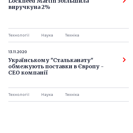
Lockheed Martin збільшила
виручкуна 2%
Технології
Наука
Технiка
13.11.2020
Українському "Стальканату"
обмежують поставки в Європу -
СЕО компанії
Технології
Наука
Технiка