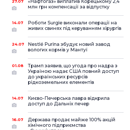
«Нафтогаз» виплатив Корецькому 2,4
27.07
млн грн компенсації за відпустку
Роботи Surgie виконали операції на
14.07
живих свинях під керуванням хірургів
Nestlé Purina збудує новий завод
24.07
вологих кормів у Мантуї
Трамп заявив, що угода про надра з
01.08
Україною надає США повний доступ
до українських ресурсів
рідкоземельних елементів
Києво-Печерська лавра відкрила
14.07
доступ до Дальніх печер
Держава продає майже 100% акцій
16.07
хімічного підприємства