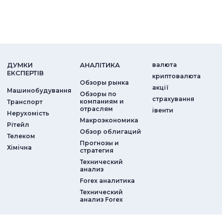
ДУМКИ
АНАЛIТИКА
валюта
ЕКСПЕРТIВ
криптовалюта
Обзоры рынка
акції
Машинобудування
Обзоры по
страхування
компаниям и
Транспорт
отраслям
iвенти
Нерухомість
Макроэкономика
Рітейл
Обзор облигаций
Телеком
Прогнозы и
Хімічна
стратегия
Технический
анализ
Forex аналитика
Технический
анализ Forex