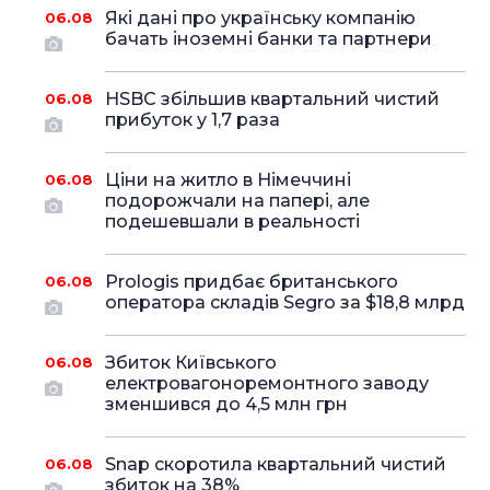
Які дані про українську компанію
06.08
бачать іноземні банки та партнери
HSBC збільшив квартальний чистий
06.08
прибуток у 1,7 раза
Ціни на житло в Німеччині
06.08
подорожчали на папері, але
подешевшали в реальності
Prologis придбає британського
06.08
оператора складів Segro за $18,8 млрд
Збиток Київського
06.08
електровагоноремонтного заводу
зменшився до 4,5 млн грн
Snap скоротила квартальний чистий
06.08
збиток на 38%