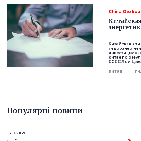
China Gezhou
Китайская
энергетик
Китайская ком
гидроэнергети
инвестиционны
Китае по резу
CGGC Люй Цзе
Китай
ги
Популярнi новини
13.11.2020