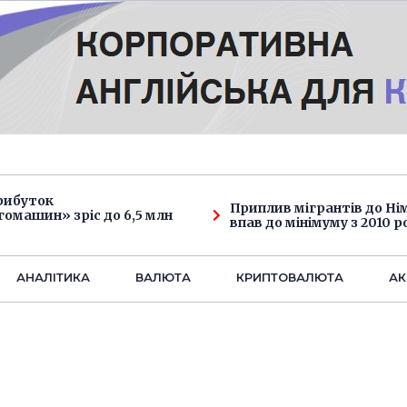
рибуток
Приплив мігрантів до Н
омашин» зріс до 6,5 млн
впав до мінімуму з 2010 р
АНАЛIТИКА
ВАЛЮТА
КРИПТОВАЛЮТА
АК