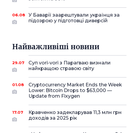
У Баварії заарештували українця за
06.08
підозрою у підготовці диверсій
Найважливіші новини
Суп vori-vori з Парагваю визнали
29.07
найкращою стравою світу
Cryptocurrency Market Ends the Week
01.08
Lower: Bitcoin Drops to $63,000 —
Update from Fixygen
Кравченко задекларував 11,3 млн грн
17.07
доходів за 2025 рік