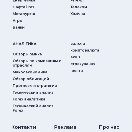
Енергетика
Рітейл
Нафта і газ
Телеком
Металургія
Хімічна
Агро
Банки
АНАЛIТИКА
валюта
криптовалюта
Обзоры рынка
акції
Обзоры по компаниям и
страхування
отраслям
iвенти
Макроэкономика
Обзор облигаций
Прогнозы и стратегия
Технический анализ
Forex аналитика
Технический анализ
Forex
Контакти
Реклама
Про нас