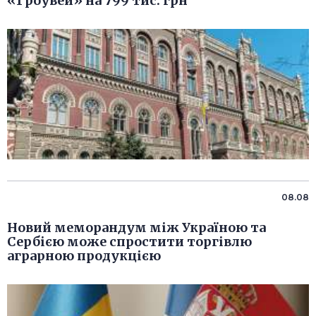
«Гроувей» на 799 тис. грн
08.08
Новий меморандум між Україною та
Сербією може спростити торгівлю
аграрною продукцією