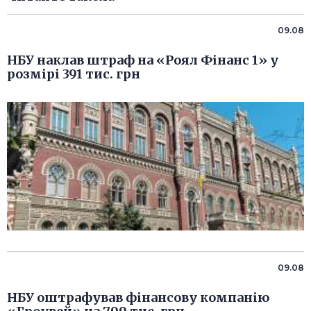
09.08
НБУ наклав штраф на «Роял Фінанс 1» у
розмірі 391 тис. грн
09.08
НБУ оштрафував фінансову компанію