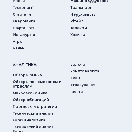
Ринки
Машинобудування
Технології
Транспорт
Стартапи
Нерухомість
Енергетика
Рітейл
Нафта і газ
Телеком
Металургія
Хімічна
Агро
Банки
АНАЛIТИКА
валюта
криптовалюта
Обзоры рынка
акції
Обзоры по компаниям и
страхування
отраслям
iвенти
Макроэкономика
Обзор облигаций
Прогнозы и стратегия
Технический анализ
Forex аналитика
Технический анализ
Forex