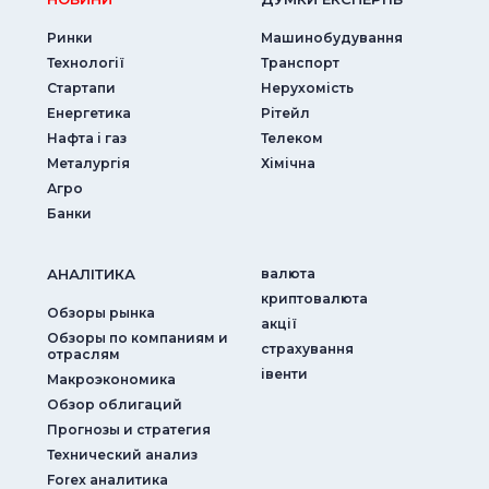
Ринки
Машинобудування
Технології
Транспорт
Стартапи
Нерухомість
Енергетика
Рітейл
Нафта і газ
Телеком
Металургія
Хімічна
Агро
Банки
АНАЛIТИКА
валюта
криптовалюта
Обзоры рынка
акції
Обзоры по компаниям и
страхування
отраслям
iвенти
Макроэкономика
Обзор облигаций
Прогнозы и стратегия
Технический анализ
Forex аналитика