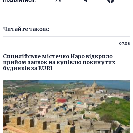
Поділитися:
Читайте також:
07.08
Сицилійське містечко Наро відкрило
прийом заявок на купівлю покинутих
будинків за EUR1