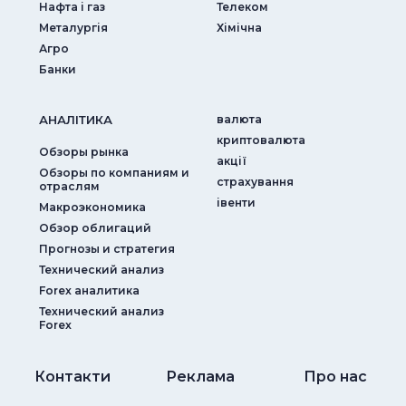
Нафта і газ
Телеком
Металургія
Хімічна
Агро
Банки
АНАЛIТИКА
валюта
криптовалюта
Обзоры рынка
акції
Обзоры по компаниям и
страхування
отраслям
iвенти
Макроэкономика
Обзор облигаций
Прогнозы и стратегия
Технический анализ
Forex аналитика
Технический анализ
Forex
Контакти
Реклама
Про нас