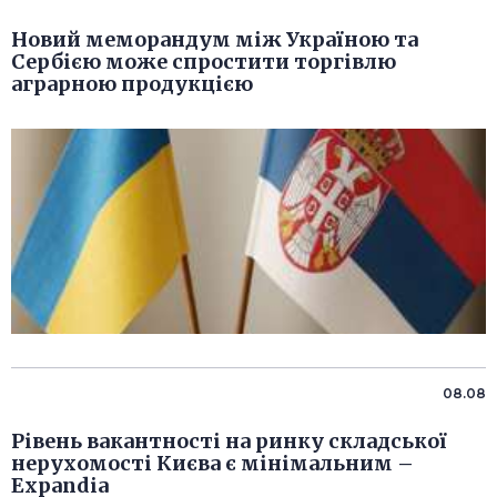
Новий меморандум між Україною та
Сербією може спростити торгівлю
аграрною продукцією
08.08
Рівень вакантності на ринку складської
нерухомості Києва є мінімальним –
Expandia