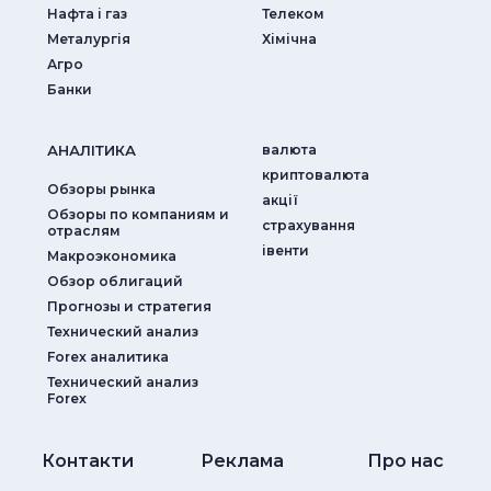
Нафта і газ
Телеком
Металургія
Хімічна
Агро
Банки
АНАЛIТИКА
валюта
криптовалюта
Обзоры рынка
акції
Обзоры по компаниям и
страхування
отраслям
iвенти
Макроэкономика
Обзор облигаций
Прогнозы и стратегия
Технический анализ
Forex аналитика
Технический анализ
Forex
Контакти
Реклама
Про нас