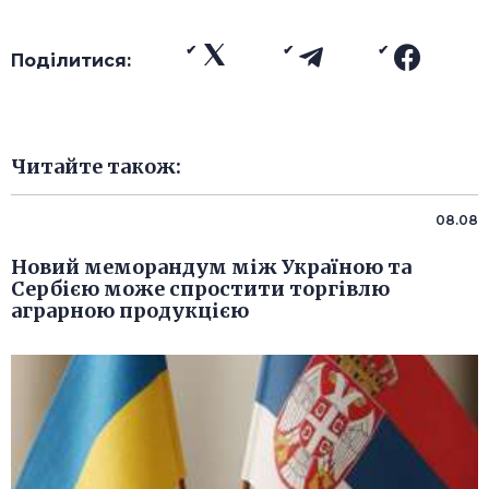
Поділитися:
Читайте також:
08.08
Новий меморандум між Україною та
Сербією може спростити торгівлю
аграрною продукцією