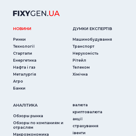
НОВИНИ
ДУМКИ ЕКСПЕРТIВ
Ринки
Машинобудування
Технології
Транспорт
Стартапи
Нерухомість
Енергетика
Рітейл
Нафта і газ
Телеком
Металургія
Хімічна
Агро
Банки
АНАЛIТИКА
валюта
криптовалюта
Обзоры рынка
акції
Обзоры по компаниям и
страхування
отраслям
iвенти
Макроэкономика