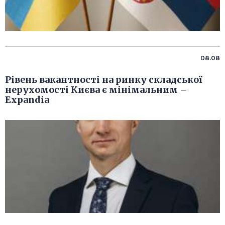
08.08
Рівень вакантності на ринку складської
нерухомості Києва є мінімальним –
Expandia