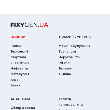
НОВИНИ
ДУМКИ ЕКСПЕРТIВ
Ринки
Машинобудування
Технології
Транспорт
Стартапи
Нерухомість
Енергетика
Рітейл
Нафта і газ
Телеком
Металургія
Хімічна
Агро
Банки
АНАЛIТИКА
валюта
криптовалюта
Обзоры рынка