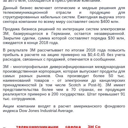
за $870 млн, сообщается в пресс-релизе компании.
Данный бизнес включает оптические и медные решения для
телекоммуникационной отрасли и продукцию для
структурированных кабельных систем. Ежегодная выручка этого
сектора компании по всему миру составляет около $400 млн.
Продажа бизнеса решений по интеграции систем электросвязи
3M, базирующегося в Германии, остается незавершенной.
Закрытие сделки, сумма которой составляет порядка $30 млн,
ожидается в конце 2018 года.
В результате 3M рассчитывает по итогам 2018 года повысить
прибыль в расчете на акцию примерно на $0,4-0,45 без учета
расходов, связанных с продажей, отмечается в сообщении.
3M - многопрофильная диверсифицированная международная
производственная корпорация, которая выпускает продукты для
самых разных рынков. Она производит более 50 тыс.
наименований товаров - от электроники до канцелярских
принадлежностей (в том числе Scotch и Post-It). 3M имеет
представительства более чем в 70 странах, ее продукция
реализуется примерно в 200 государствах. Штат превышает 91
тыс. сотрудников.
Акции компании входят в расчет американского фондового
индекса Dow Jones Industrial Average.
телекоммуникации
сделка
3M Co