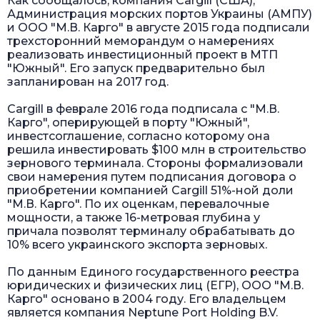
Как сообщалось, компания Cargill (США),
Администрация морских портов Украины (АМПУ)
и ООО "М.В. Карго" в августе 2015 года подписали
трехсторонний меморандум о намерениях
реализовать инвестиционный проект в МТП
"Южный". Его запуск предварительно был
запланирован на 2017 год.
Cargill в феврале 2016 года подписала с "М.В.
Карго", оперирующей в порту "Южный",
инвестсоглашение, согласно которому она
решила инвестировать $100 млн в строительство
зернового терминала. Стороны формализовали
свои намерения путем подписания договора о
приобретении компанией Cargill 51%-ной доли
"М.В. Карго". По их оценкам, перевалочные
мощности, а также 16-метровая глубина у
причала позволят терминалу обрабатывать до
10% всего украинского экспорта зерновых.
По данным Единого государственного реестра
юридических и физических лиц (ЕГР), ООО "М.В.
Карго" основано в 2004 году. Его владельцем
является компания Neptune Port Holding B.V.