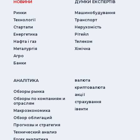
НОВИНИ
ДУМКИ ЕКСПЕРТIВ
Ринки
Машинобудування
Технології
Транспорт
Стартапи
Нерухомість
Енергетика
Рітейл
Нафта і газ
Телеком
Металургія
Хімічна
Агро
Банки
АНАЛIТИКА
валюта
криптовалюта
Обзоры рынка
акції
Обзоры по компаниям и
страхування
отраслям
iвенти
Макроэкономика
Обзор облигаций
Прогнозы и стратегия
Технический анализ
Forex аналитика