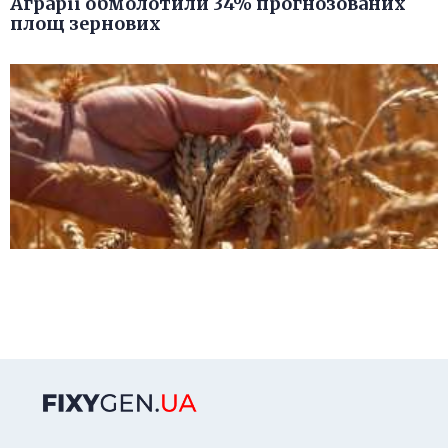
Аграрії обмолотили 34% прогнозованих
площ зернових