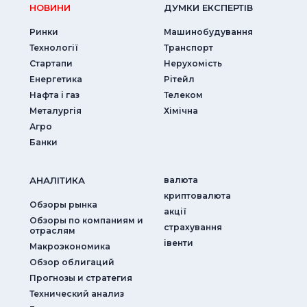
НОВИНИ
ДУМКИ ЕКСПЕРТIВ
Ринки
Машинобудування
Технології
Транспорт
Стартапи
Нерухомість
Енергетика
Рітейл
Нафта і газ
Телеком
Металургія
Хімічна
Агро
Банки
АНАЛIТИКА
валюта
криптовалюта
Обзоры рынка
акції
Обзоры по компаниям и
страхування
отраслям
iвенти
Макроэкономика
Обзор облигаций
Прогнозы и стратегия
Технический анализ