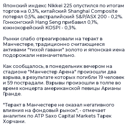
Японский индекс Nikkei 225 опустился по итогам
торгов на 0,3%, китайский Shanghai Composite
потерял 0,5%, австралийский S&P/ASX 200 - 0,2%.
Гонконгский Hang Seng прибавил 0,1%,
южнокорейский KOSPI - 0,3%.
Рынки слабо отреагировали на теракт в
Манчестере, традиционно считающиеся
активами "тихой гавани" золото и японская иена
подорожали незначительно.
Как сообщалось, в понедельник вечером на
стадионе "Манчестер Арена" произошли два
взрыва, в результате которых погибли 19 человек
и 59 пострадали. Взрывы произошли в толпе во
время концерта американской певицы Арианы
Гранде.
"Теракт в Манчестере не оказал негативного
влияния на фондовый рынок", - отмечает
аналитик по АТР Saxo Capital Markets Тарек
Хорчани.