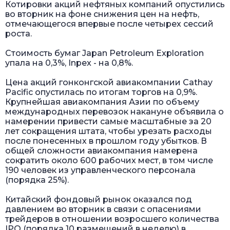
Котировки акций нефтяных компаний опустились
во вторник на фоне снижения цен на нефть,
отмечающегося впервые после четырех сессий
роста.
Стоимость бумаг Japan Petroleum Exploration
упала на 0,3%, Inpex - на 0,8%.
Цена акций гонконгской авиакомпании Cathay
Pacific опустилась по итогам торгов на 0,9%.
Крупнейшая авиакомпания Азии по объему
международных перевозок накануне объявила о
намерении привести самые масштабные за 20
лет сокращения штата, чтобы урезать расходы
после понесенных в прошлом году убытков. В
общей сложности авиакомпания намерена
сократить около 600 рабочих мест, в том числе
190 человек из управленческого персонала
(порядка 25%).
Китайский фондовый рынок оказался под
давлением во вторник в связи с опасениями
трейдеров в отношении возросшего количества
IPO (порядка 10 размещений в неделю) в