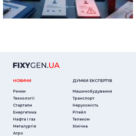
НОВИНИ
ДУМКИ ЕКСПЕРТIВ
Ринки
Машинобудування
Технології
Транспорт
Стартапи
Нерухомість
Енергетика
Рітейл
Нафта і газ
Телеком
Металургія
Хімічна
Агро