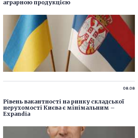
аграрною продукцією
08.08
Рівень вакантності на ринку складської
нерухомості Києва є мінімальним –
Expandia