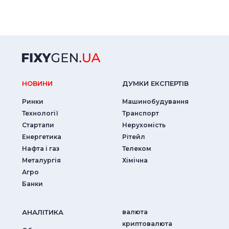
НОВИНИ
ДУМКИ ЕКСПЕРТIВ
Ринки
Машинобудування
Технології
Транспорт
Стартапи
Нерухомість
Енергетика
Рітейл
Нафта і газ
Телеком
Металургія
Хімічна
Агро
Банки
АНАЛIТИКА
валюта
криптовалюта