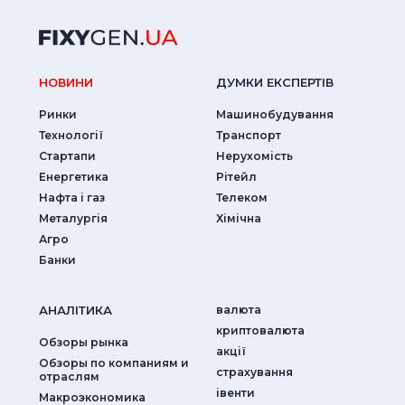
НОВИНИ
ДУМКИ ЕКСПЕРТIВ
Ринки
Машинобудування
Технології
Транспорт
Стартапи
Нерухомість
Енергетика
Рітейл
Нафта і газ
Телеком
Металургія
Хімічна
Агро
Банки
АНАЛIТИКА
валюта
криптовалюта
Обзоры рынка
акції
Обзоры по компаниям и
страхування
отраслям
iвенти
Макроэкономика