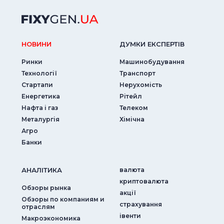
НОВИНИ
ДУМКИ ЕКСПЕРТIВ
Ринки
Машинобудування
Технології
Транспорт
Стартапи
Нерухомість
Енергетика
Рітейл
Нафта і газ
Телеком
Металургія
Хімічна
Агро
Банки
АНАЛIТИКА
валюта
криптовалюта
Обзоры рынка
акції
Обзоры по компаниям и
страхування
отраслям
iвенти
Макроэкономика