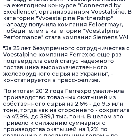
на ежегодном конкурсе "Connected by
Excellence", организованном Voestalpine. В
категории "Vvoestalpine Partnership"
награду получила компания Felbermayr,
победителем в категории "Voestalpine
Performance" стала компания Siemens VAI.
"За 25 лет безупречного сотрудничества с
Voestalpine компания Ferrexpo еще раз
подтвердила свой статус надежного
поставщика высококачественного
железорудного сырья из Украины", -
констатируется в пресс-релизе.
По итогам 2012 года Ferrexpo увеличила
производство товарных окатышей из
собственного сырья на 2,6% - до 9,3 млн
тонн, тогда как из стороннего - сократила
на 47,9%, до 389,1 тыс. тонн. В целом это
привело к снижению суммарного
производства окатышей на 1,2% по
сравнению с предыдущим годом – до