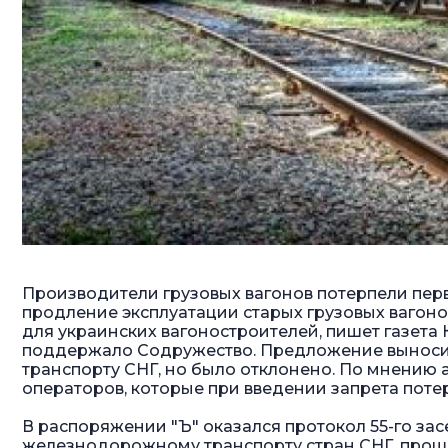
Производители грузовых вагонов потерпели перв
продление эксплуатации старых грузовых вагон
для украинских вагоностроителей, пишет газета
поддержало Содружество
. Предложение вынос
транспорту СНГ, но было отклонено. По мнению 
операторов, которые при введении запрета поте
В распоряжении "Ъ" оказался протокол 55-го за
железнодорожному транспорту стран СНГ, проше