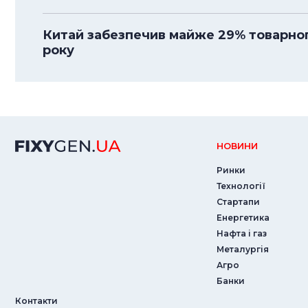
Китай забезпечив майже 29% товарного
року
НОВИНИ
Ринки
Технології
Стартапи
Енергетика
Нафта і газ
Металургія
Агро
Банки
Контакти