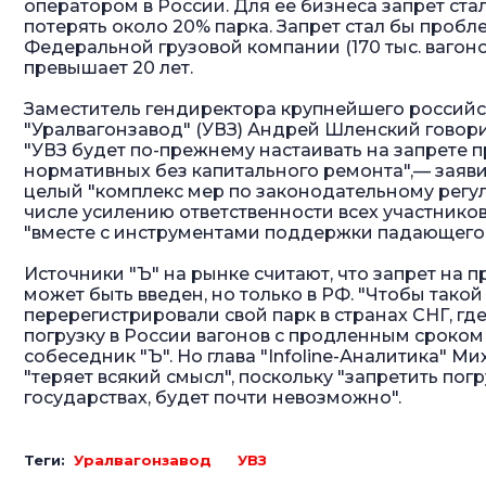
оператором в России. Для ее бизнеса запрет ст
потерять около 20% парка. Запрет стал бы проб
Федеральной грузовой компании (170 тыс. вагон
превышает 20 лет.
Заместитель гендиректора крупнейшего российс
"Уралвагонзавод" (УВЗ) Андрей Шленский говори
"УВЗ будет по-прежнему настаивать на запрете 
нормативных без капитального ремонта",— заяви
целый "комплекс мер по законодательному регул
числе усилению ответственности всех участников
"вместе с инструментами поддержки падающего 
Источники "Ъ" на рынке считают, что запрет на 
может быть введен, но только в РФ. "Чтобы такой
перерегистрировали свой парк в странах СНГ, где
погрузку в России вагонов с продленным сроком
собеседник "Ъ". Но глава "Infoline-Аналитика" М
"теряет всякий смысл", поскольку "запретить пог
государствах, будет почти невозможно".
Теги:
Уралвагонзавод
УВЗ