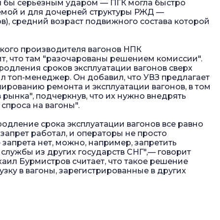
ал бы серьезным ударом — ПГК могла быстро
лемой и для дочерней структуры РЖД —
ов), средний возраст подвижного состава которой
кого производителя вагонов НПК
т, что там "разочарованы решением комиссии".
продления сроков эксплуатации вагонов сверх
л топ-менеджер. Он добавил, что УВЗ предлагает
ированию ремонта и эксплуатации вагонов, в том
 рынка", подчеркнув, что их нужно внедрять
спроса на вагоны".
продление срока эксплуатации вагонов все равно
 запрет работал, и операторы не просто
 запрета нет, можно, например, запретить
 службы из других государств СНГ",— говорит
ихаил Бурмистров считает, что такое решение
рузку в вагоны, зарегистрированные в других