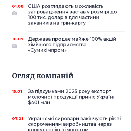
США розглядають можливість
01.08
запровадження застав у розмірі до
100 тис. доларів для частини
заявників на грін-карту
Держава продає майже 100% акцій
16.07
хімічного підприємства
«Сумихімпром»
Огляд компаній
За підсумками 2025 року експорт
15.01
молочної продукції приніс Україні
$401 млн
Українські сировари закінчують рік зі
07.01
скороченням виробництва через
конкуренцію з імпортом