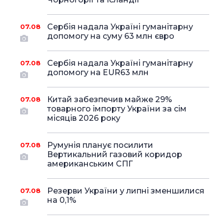
Сербія надала Україні гуманітарну
07.08
допомогу на суму 63 млн євро
Сербія надала Україні гуманітарну
07.08
допомогу на EUR63 млн
Китай забезпечив майже 29%
07.08
товарного імпорту України за сім
місяців 2026 року
Румунія планує посилити
07.08
Вертикальний газовий коридор
американським СПГ
Резерви України у липні зменшилися
07.08
на 0,1%