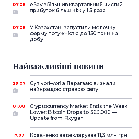
eBay збільшив квартальний чистий
07.08
прибуток більш ніж у 1,5 раза
У Казахстані запустили молочну
07.08
ферму потужністю до 150 тонн на
добу
Найважливіші новини
Суп vori-vori з Парагваю визнали
29.07
найкращою стравою світу
Cryptocurrency Market Ends the Week
01.08
Lower: Bitcoin Drops to $63,000 —
Update from Fixygen
Кравченко задекларував 11,3 млн грн
17.07