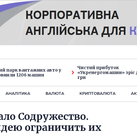
Чистий прибуток
ий парк вантажних авто у
«Укренергомашин» зріс д
овнили 1206 машин
грн
АНАЛIТИКА
ВАЛЮТА
КРИПТОВАЛЮТА
АК
ло Содружество.
идею ограничить их