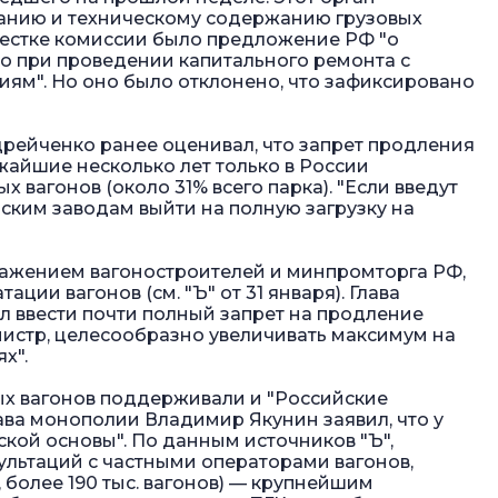
анию и техническому содержанию грузовых
овестке комиссии было предложение РФ "о
о при проведении капитального ремонта с
иям". Но оно было отклонено, что зафиксировано
дрейченко ранее оценивал, что запрет продления
ижайшие несколько лет только в России
х вагонов (около 31% всего парка). "Если введут
ийским заводам выйти на полную загрузку на
ажением вагоностроителей и минпромторга РФ,
ции вагонов (см. "Ъ" от 31 января). Глава
 ввести почти полный запрет на продление
инистр, целесообразно увеличивать максимум на
х".
ых вагонов поддерживали и "Российские
ава монополии Владимир Якунин заявил, что у
ской основы". По данным источников "Ъ",
льтаций с частными операторами вагонов,
 более 190 тыс. вагонов) — крупнейшим