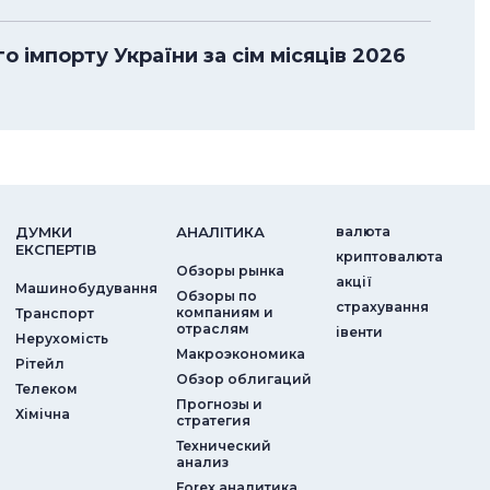
 імпорту України за сім місяців 2026
ДУМКИ
АНАЛIТИКА
валюта
ЕКСПЕРТIВ
криптовалюта
Обзоры рынка
акції
Машинобудування
Обзоры по
страхування
компаниям и
Транспорт
отраслям
iвенти
Нерухомість
Макроэкономика
Рітейл
Обзор облигаций
Телеком
Прогнозы и
Хімічна
стратегия
Технический
анализ
Forex аналитика