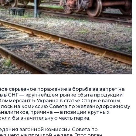
ое серьезное поражение в борьбе за запрет на
ов в СНГ — крупнейшем рынке сбыта продукции
 КоммерсантЪ-Украина в статье
Старые вагоны
илось на комиссию Совета по железнодорожному
аналитиков, причина — в позиции крупных
ряли бы значительную часть парка.
седания вагонной комиссии Совета по
дшего на прошлой неделе. Этот орган