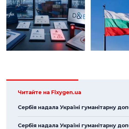
Читайте на Fixygen.ua
Сербія надала Україні гуманітарну доп
Сербія надала Україні гуманітарну до