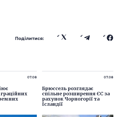
Поділитися:
07.08
07.08
ціює
Брюссель розглядає
іграційних
спільне розширення ЄС за
оземних
рахунок Чорногорії та
Ісландії