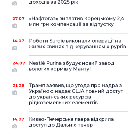
доходів за 2025 рік
«Нафтогаз» виплатив Корецькому 2,4
27.07
млн грн компенсації за відпустку
Роботи Surgie виконали операції на
14.07
живих свинях під керуванням хірургів
Nestlé Purina збудує новий завод
24.07
вологих кормів у Мантуї
Трамп заявив, що угода про надра з
01.08
Україною надає США повний доступ
до українських ресурсів
рідкоземельних елементів
Києво-Печерська лавра відкрила
14.07
доступ до Дальніх печер