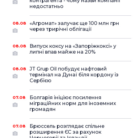
контрагента - чому назви компанії
недостатньо
«Агромат» залучає ще 100 млн грн
08.08
через трирічні облігації
Випуск коксу на «Запоріжкоксі» у
08.08
липні впав майже на 20%
JT Grup Oil побудує нафтовий
08.08
термінал на Дунаї біля кордону із
Сербією
Болгарія ініціює посилення
07.08
міграційних норм для іноземних
громадян
Брюссель розглядає спільне
07.08
розширення ЄС за рахунок
Чорногорії та Ісландії