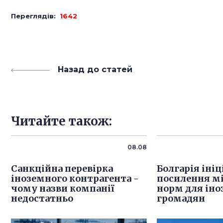
Переглядів:
1642
Назад до статей
Читайте також:
08.08
Санкційна перевірка
Болгарія іні
іноземного контрагента -
посилення м
чому назви компанії
норм для ін
недостатньо
громадян