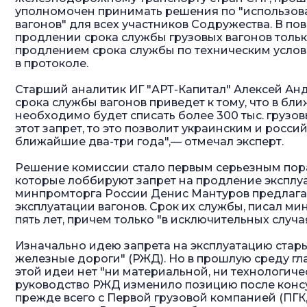
уполномочен принимать решения по "использов
вагонов" для всех участников Содружества. В п
продлении срока службы грузовых вагонов тольк
продлением срока службы по техническим услов
в протоколе.
Старший аналитик ИГ "АРТ-Капитал" Алексей Ан
срока службы вагонов приведет к тому, что в бл
необходимо будет списать более 300 тыс. грузовы
этот запрет, то это позволит украинским и росс
ближайшие два-три года",— отмечал эксперт.
Решение комиссии стало первым серьезным пор
которые лоббируют запрет на продление эксплуата
минпромторга России Денис Мантуров предлагал
эксплуатации вагонов. Срок их службы, писал м
пять лет, причем только "в исключительных случая
Изначально идею запрета на эксплуатацию стар
железные дороги" (РЖД). Но в прошлую среду гл
этой идеи нет "ни материальной, ни технологиче
руководство РЖД изменило позицию после консу
прежде всего с Первой грузовой компанией (ПГК,