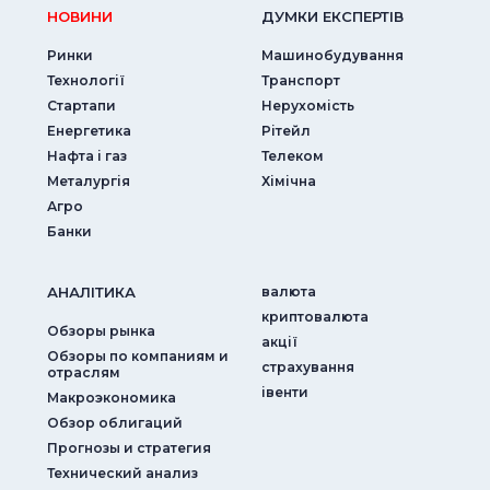
НОВИНИ
ДУМКИ ЕКСПЕРТIВ
Ринки
Машинобудування
Технології
Транспорт
Стартапи
Нерухомість
Енергетика
Рітейл
Нафта і газ
Телеком
Металургія
Хімічна
Агро
Банки
АНАЛIТИКА
валюта
криптовалюта
Обзоры рынка
акції
Обзоры по компаниям и
страхування
отраслям
iвенти
Макроэкономика
Обзор облигаций
Прогнозы и стратегия
Технический анализ