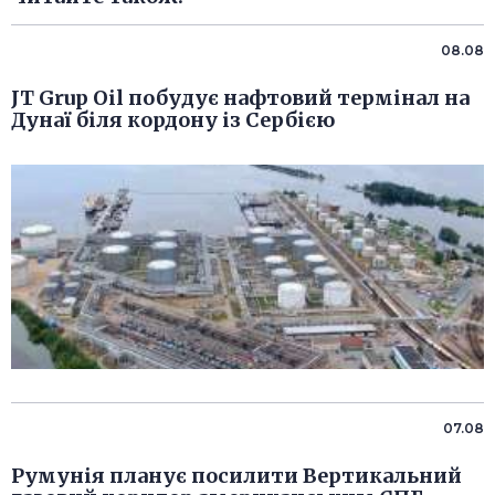
08.08
JT Grup Oil побудує нафтовий термінал на
Дунаї біля кордону із Сербією
07.08
Румунія планує посилити Вертикальний