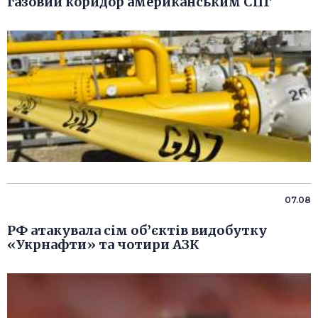
газовий коридор американським СПГ
07.08
РФ атакувала сім об’єктів видобутку
«Укрнафти» та чотири АЗК