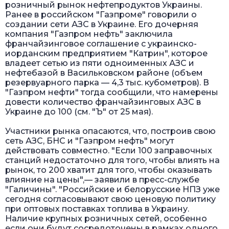
розничный рынок нефтепродуктов Украины.
Ранее в российском "Газпроме" говорили о
создании сети АЗС в Украине. Его дочерняя
компания "Газпром нефть" заключила
франчайзинговое соглашение с украинско-
иорданским предприятием "Катрин", которое
владеет сетью из пяти одноименных АЗС и
нефтебазой в Васильковском районе (объем
резервуарного парка — 4,3 тыс. кубометров). В
"Газпром нефти" тогда сообщили, что намерены
довести количество франчайзинговых АЗС в
Украине до 100 (см. "Ъ" от 25 мая).
Участники рынка опасаются, что, построив свою
сеть АЗС, БНС и "Газпром нефть" могут
действовать совместно. "Если 100 заправочных
станций недостаточно для того, чтобы влиять на
рынок, то 200 хватит для того, чтобы оказывать
влияние на цены",— заявили в пресс-службе
"Галичины". "Российские и белорусские НПЗ уже
сегодня согласовывают свою ценовую политику
при оптовых поставках топлива в Украину.
Наличие крупных розничных сетей, особенно
если они будут сосредоточены в рамках одного