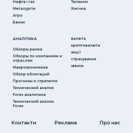
Нафта і газ
Телеком
Металургія
Хімічна
Агро
Банки
АНАЛIТИКА
валюта
криптовалюта
Обзоры рынка
акції
Обзоры по компаниям и
страхування
отраслям
iвенти
Макроэкономика
Обзор облигаций
Прогнозы и стратегия
Технический анализ
Forex аналитика
Технический анализ
Forex
Контакти
Реклама
Про нас