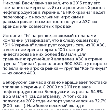
Николай Василевич заявил, что в 2013 году его
компания намерена выйти на розничный рынок
нефтепродуктов в Украине. "БНК-Украина" ведет
переговоры с несколькими игроками и
рассматривает возможность покупки АЗС, их
аренды или совместных продаж.
Источник "Ъ" на рынке, знакомый с планами
компании, утверждает, что в следующем году
"БНК-Украина" планирует создать сеть из 10 АЗС,
а всего намерена открыть 100 станций,
инвестировав в них более $150 млн. Для
сравнения: крупнейший владелец АЗС в стране,
группа "Приват", располагает 900 АЗС, а у второго
по величине игрока рынка — группы "Континиум"
— их около 400.
Белоруссия сейчас активно наращивает поставки
топлива в Украину. С 2009 по 2011 год ввоз
нефтепродуктов из Белоруссии вырос на 64,8%,
до 2,8 млн т (см. диаграмму). А только за I
полугодие 2012 года импорт увеличился на 72,7%
(800 тыс. т). Наиболее весомый вклад в