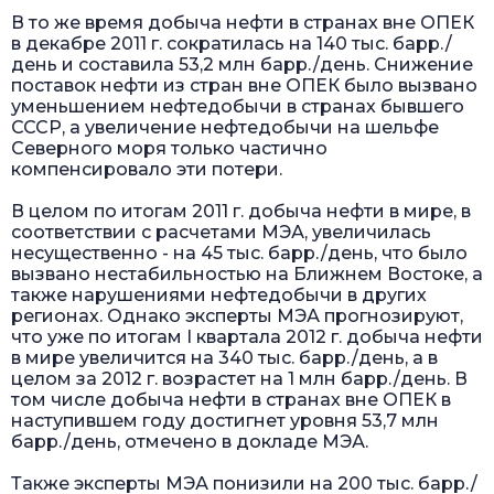
В то же время добыча нефти в странах вне ОПЕК
в декабре 2011 г. сократилась на 140 тыс. барр./
день и составила 53,2 млн барр./день. Снижение
поставок нефти из стран вне ОПЕК было вызвано
уменьшением нефтедобычи в странах бывшего
СССР, а увеличение нефтедобычи на шельфе
Северного моря только частично
компенсировало эти потери.
В целом по итогам 2011 г. добыча нефти в мире, в
соответствии с расчетами МЭА, увеличилась
несущественно - на 45 тыс. барр./день, что было
вызвано нестабильностью на Ближнем Востоке, а
также нарушениями нефтедобычи в других
регионах. Однако эксперты МЭА прогнозируют,
что уже по итогам I квартала 2012 г. добыча нефти
в мире увеличится на 340 тыс. барр./день, а в
целом за 2012 г. возрастет на 1 млн барр./день. В
том числе добыча нефти в странах вне ОПЕК в
наступившем году достигнет уровня 53,7 млн
барр./день, отмечено в докладе МЭА.
Также эксперты МЭА понизили на 200 тыс. барр./