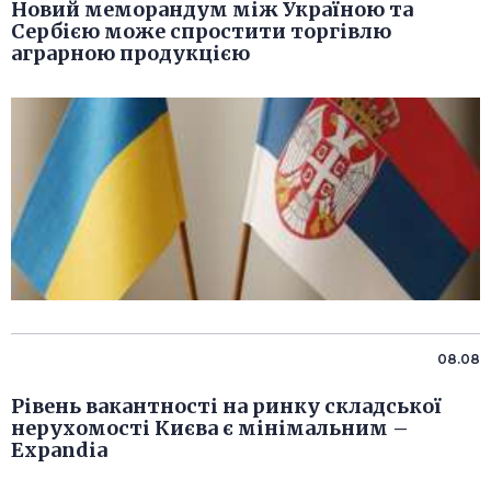
Новий меморандум між Україною та
Сербією може спростити торгівлю
аграрною продукцією
08.08
Рівень вакантності на ринку складської
нерухомості Києва є мінімальним –
Expandia