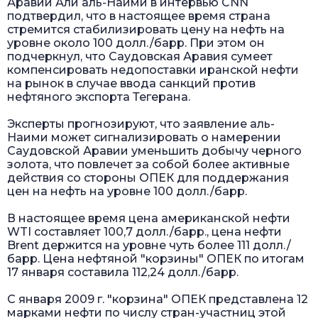
Аравии Али аль-Наими в интервью CNN
подтвердил, что в настоящее время страна
стремится стабилизировать цену на нефть на
уровне около 100 долл./барр. При этом он
подчеркнул, что Саудовская Аравия сумеет
компенсировать недопоставки иранской нефти
на рынок в случае ввода санкций против
нефтяного экспорта Тегерана.
Эксперты прогнозируют, что заявление аль-
Наими может сигнализировать о намерении
Саудовской Аравии уменьшить добычу черного
золота, что повлечет за собой более активные
действия со стороны ОПЕК для поддержания
цен на нефть на уровне 100 долл./барр.
В настоящее время цена американской нефти
WTI составляет 100,7 долл./барр., цена нефти
Brent держится на уровне чуть более 111 долл./
барр. Цена нефтяной "корзины" ОПЕК по итогам
17 января составила 112,24 долл./барр.
С января 2009 г. "корзина" ОПЕК представлена 12
марками нефти по числу стран-участниц этой