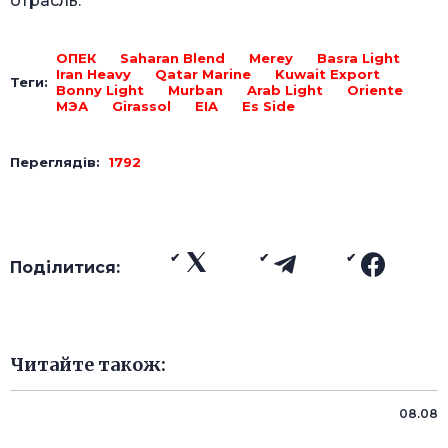
отрасль.
ОПЕК
Saharan Blend
Merey
Basra Light
Iran Heavy
Qatar Marine
Kuwait Export
Теги:
Bonny Light
Murban
Arab Light
Oriente
МЭА
Girassol
EIA
Es Side
Переглядів:
1792
Поділитися:
Читайте також:
08.08