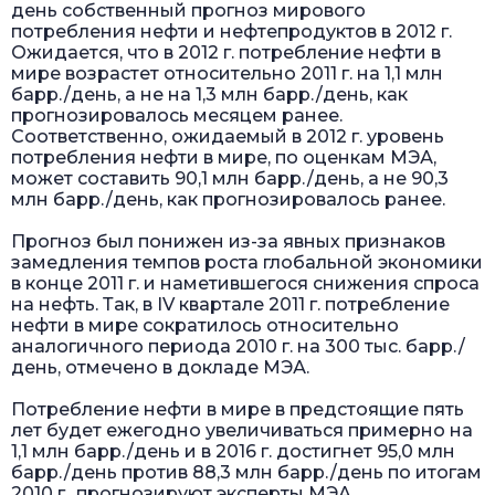
день собственный прогноз мирового
потребления нефти и нефтепродуктов в 2012 г.
Ожидается, что в 2012 г. потребление нефти в
мире возрастет относительно 2011 г. на 1,1 млн
барр./день, а не на 1,3 млн барр./день, как
прогнозировалось месяцем ранее.
Соответственно, ожидаемый в 2012 г. уровень
потребления нефти в мире, по оценкам МЭА,
может составить 90,1 млн барр./день, а не 90,3
млн барр./день, как прогнозировалось ранее.
Прогноз был понижен из-за явных признаков
замедления темпов роста глобальной экономики
в конце 2011 г. и наметившегося снижения спроса
на нефть. Так, в IV квартале 2011 г. потребление
нефти в мире сократилось относительно
аналогичного периода 2010 г. на 300 тыс. барр./
день, отмечено в докладе МЭА.
Потребление нефти в мире в предстоящие пять
лет будет ежегодно увеличиваться примерно на
1,1 млн барр./день и в 2016 г. достигнет 95,0 млн
барр./день против 88,3 млн барр./день по итогам
2010 г., прогнозируют эксперты МЭА.