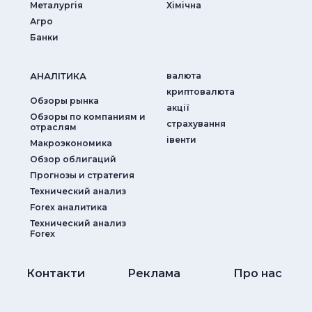
Металургія
Хімічна
Агро
Банки
АНАЛIТИКА
валюта
криптовалюта
Обзоры рынка
акції
Обзоры по компаниям и
страхування
отраслям
iвенти
Макроэкономика
Обзор облигаций
Прогнозы и стратегия
Технический анализ
Forex аналитика
Технический анализ
Forex
Контакти
Реклама
Про нас