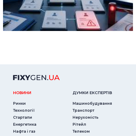
НОВИНИ
ДУМКИ ЕКСПЕРТIВ
Ринки
Машинобудування
Технології
Транспорт
Стартапи
Нерухомість
Енергетика
Рітейл
Нафта і газ
Телеком