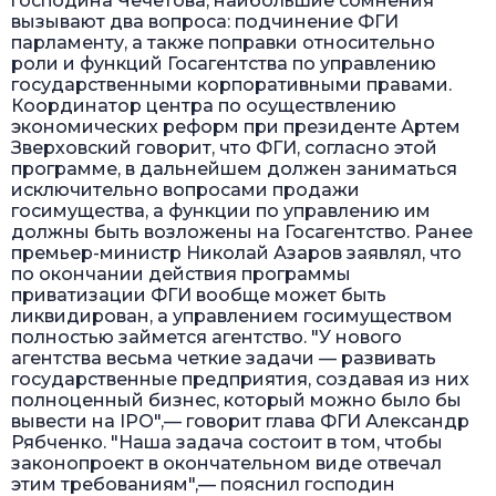
господина Чечетова, наибольшие сомнения
вызывают два вопроса: подчинение ФГИ
парламенту, а также поправки относительно
роли и функций Госагентства по управлению
государственными корпоративными правами.
Координатор центра по осуществлению
экономических реформ при президенте Артем
Зверховский говорит, что ФГИ, согласно этой
программе, в дальнейшем должен заниматься
исключительно вопросами продажи
госимущества, а функции по управлению им
должны быть возложены на Госагентство. Ранее
премьер-министр Николай Азаров заявлял, что
по окончании действия программы
приватизации ФГИ вообще может быть
ликвидирован, а управлением госимуществом
полностью займется агентство. "У нового
агентства весьма четкие задачи — развивать
государственные предприятия, создавая из них
полноценный бизнес, который можно было бы
вывести на IPO",— говорит глава ФГИ Александр
Рябченко. "Наша задача состоит в том, чтобы
законопроект в окончательном виде отвечал
этим требованиям",— пояснил господин