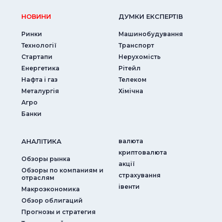
НОВИНИ
ДУМКИ ЕКСПЕРТIВ
Ринки
Машинобудування
Технології
Транспорт
Стартапи
Нерухомість
Енергетика
Рітейл
Нафта і газ
Телеком
Металургія
Хімічна
Агро
Банки
АНАЛIТИКА
валюта
криптовалюта
Обзоры рынка
акції
Обзоры по компаниям и
страхування
отраслям
iвенти
Макроэкономика
Обзор облигаций
Прогнозы и стратегия