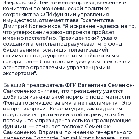
Зверховский. Тем не менее правки, внесенные
комитетом по экономической политике,
сохраняют за ФГИ функции управления
имуществом, отмечает глава Госагентства
Дмитрий Колесников. "Я искренне надеюсь на то,
что утверждение законопроекта пройдет
именно постатейно. Президентский указ о
создании агентства подразумевал, что фонд
будет заниматься лишь приватизацией
госимущества, а управлением займемся мы,—
говорит он.— Для этого мы уже укомплектовали
агентство отраслевыми управленцами и
экспертами".
Бывший председатель ФГИ Валентина Семенюк-
Самсоненко считает, что президенту удастся
добиться изначальной нормы о подотчетности
Фонда госимущества ему, а не парламенту. "Это
не противоречит Конституции, как надеются
представить противники этой нормы, хотя бы
потому, что у президента есть контролирующие
функции",— отмечает госпожа Семенюк-
Самсоненко. Впрочем, по мнению генерального
директора Concorde Capital Игоря Мазепы, для