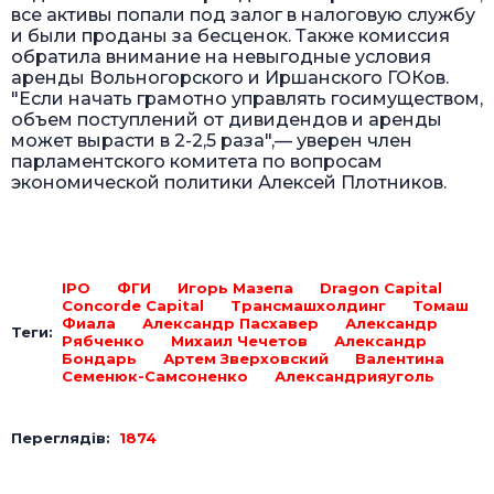
все активы попали под залог в налоговую службу
и были проданы за бесценок. Также комиссия
обратила внимание на невыгодные условия
аренды Вольногорского и Иршанского ГОКов.
"Если начать грамотно управлять госимуществом,
объем поступлений от дивидендов и аренды
может вырасти в 2-2,5 раза",— уверен член
парламентского комитета по вопросам
экономической политики Алексей Плотников.
IPO
ФГИ
Игорь Мазепа
Dragon Capital
Concorde Capital
Трансмашхолдинг
Томаш
Фиала
Александр Пасхавер
Александр
Теги:
Рябченко
Михаил Чечетов
Александр
Бондарь
Артем Зверховский
Валентина
Семенюк-Самсоненко
Александрияуголь
Переглядів:
1874