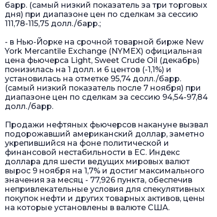
барр. (самый низкий показатель за три торговых
дня) при диапазоне цен по сделкам за сессию
111,78-115,75 долл./барр.;
- в Нью-Йорке на срочной товарной бирже New
York Mercantile Exchange (NYMEX) официальная
цена фьючерса Light, Sweet Crude Oil (декабрь)
понизилась на 1 долл. и 6 центов (-1,1%) и
установилась на отметке 95,74 долл./барр.
(самый низкий показатель после 7 ноября) при
диапазоне цен по сделкам за сессию 94,54-97,84
долл./барр.
Продажи нефтяных фьючерсов накануне вызвал
подорожавший американский доллар, заметно
укрепившийся на фоне политической и
финансовой нестабильности в ЕС. Индекс
доллара для шести ведущих мировых валют
вырос 9 ноября на 1,7% и достиг максимального
значения за месяц - 77,926 пункта, обеспечив
непривлекательные условия для спекулятивных
покупок нефти и других товарных активов, цены
на которые установлены в валюте США.