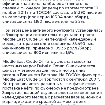
официальная цена наиболее активного по
сделкам фьючерса (апрель) по итогам торгов 10
ноября 2011 г. на TOCOM составила 51,390 тыс. иен
за килолитр (примерно 105,04 долл./барр.),
снизившись на 1,180 тыс. иен, или на 2,2%.
При этом цена активного контракта установилась
в бэквордации относительно цены контракта
Middle East Crude Oil на текущий календарный
месяц, которая сегодня составила 53,490 тыс.
иен/килолитр (примерно 109,33 долл./барр.),
снизившись на 800 иен, или на 1,5%.
Middle East Crude Oil - это условная смесь из
нефтяных марок Dubai и Oman. Она считается
ценовым эталоном для нефтяного рынка
региона Ближнего Востока. На TOCOM фьючерсы
Middle East Crude Oil торгуются с сентября 2001г.
Контракт является расчетным - т.е. физическая
поставка нефти по фьючерсу не предусмотрена.
Закрытие позиций осуществляется по окончании
календарного месяца с расчетом вариационной
маржи, исходя из средней за месяц цены