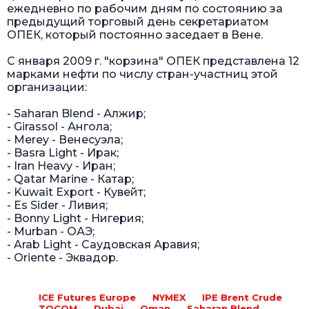
ежедневно по рабочим дням по состоянию за
предыдущий торговый день секретариатом
ОПЕК, который постоянно заседает в Вене.
С января 2009 г. "корзина" ОПЕК представлена 12
марками нефти по числу стран-участниц этой
организации:
- Saharan Blend - Алжир;
- Girassol - Ангола;
- Merey - Венесуэла;
- Basra Light - Ирак;
- Iran Heavy - Иран;
- Qatar Marine - Катар;
- Kuwait Export - Кувейт;
- Es Sider - Ливия;
- Bonny Light - Нигерия;
- Murban - ОАЭ;
- Arab Light - Саудовская Аравия;
- Oriente - Эквадор.
IСE Futures Europe
NYMEX
IPE Brent Crude
ТOCOM
Dubai
Oman
Saharan Blend