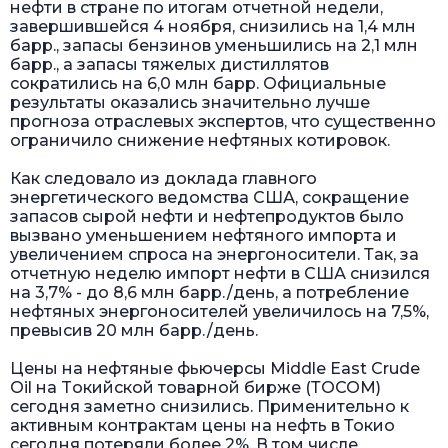
нефти в стране по итогам отчетной недели,
завершившейся 4 ноября, снизились на 1,4 млн
барр., запасы бензинов уменьшились на 2,1 млн
барр., а запасы тяжелых дистиллятов
сократились на 6,0 млн барр. Официальные
результаты оказались значительно лучше
прогноза отраслевых экспертов, что существенно
ограничило снижение нефтяных котировок.
Как следовало из доклада главного
энергетического ведомства США, сокращение
запасов сырой нефти и нефтепродуктов было
вызвано уменьшением нефтяного импорта и
увеличением спроса на энергоносители. Так, за
отчетную неделю импорт нефти в США снизился
на 3,7% - до 8,6 млн барр./день, а потребление
нефтяных энергоносителей увеличилось на 7,5%,
превысив 20 млн барр./день.
Цены на нефтяные фьючерсы Middle East Crude
Oil на Tокийской товарной бирже (ТOCOM)
сегодня заметно снизились. Применительно к
активным контрактам цены на нефть в Токио
сегодня потеряли более 2%. В том числе