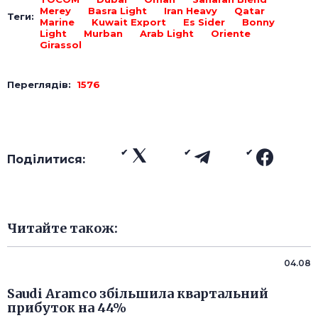
Merey
Basra Light
Iran Heavy
Qatar
Теги:
Marine
Kuwait Export
Es Sider
Bonny
Light
Murban
Arab Light
Oriente
Girassol
Переглядів:
1576
Поділитися:
Читайте також:
04.08
Saudi Aramco збільшила квартальний
прибуток на 44%