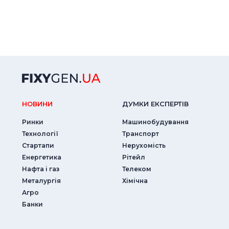
НОВИНИ
ДУМКИ ЕКСПЕРТIВ
Ринки
Машинобудування
Технології
Транспорт
Стартапи
Нерухомість
Енергетика
Рітейл
Нафта і газ
Телеком
Металургія
Хімічна
Агро
Банки