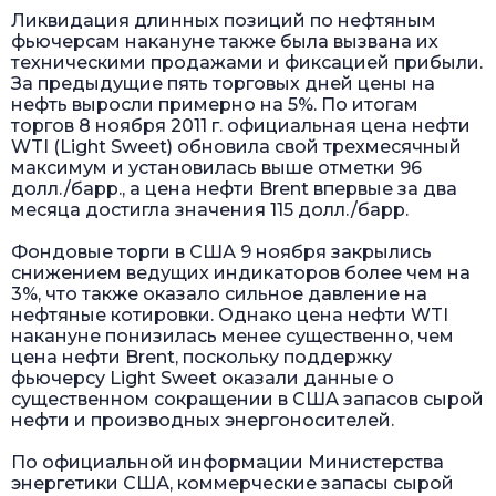
Ликвидация длинных позиций по нефтяным
фьючерсам накануне также была вызвана их
техническими продажами и фиксацией прибыли.
За предыдущие пять торговых дней цены на
нефть выросли примерно на 5%. По итогам
торгов 8 ноября 2011 г. официальная цена нефти
WTI (Light Sweet) обновила свой трехмесячный
максимум и установилась выше отметки 96
долл./барр., а цена нефти Brent впервые за два
месяца достигла значения 115 долл./барр.
Фондовые торги в США 9 ноября закрылись
снижением ведущих индикаторов более чем на
3%, что также оказало сильное давление на
нефтяные котировки. Однако цена нефти WTI
накануне понизилась менее существенно, чем
цена нефти Brent, поскольку поддержку
фьючерсу Light Sweet оказали данные о
существенном сокращении в США запасов сырой
нефти и производных энергоносителей.
По официальной информации Министерства
энергетики США, коммерческие запасы сырой