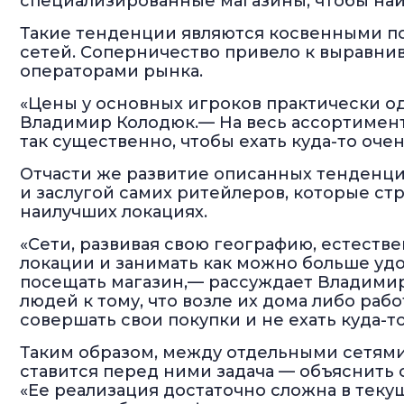
специализированные магазины, чтобы най
Такие тенденции являются косвенными п
сетей. Соперничество привело к выравн
операторами рынка.
«Цены у основных игроков практически о
Владимир Колодюк.— На весь ассортимент
так существенно, чтобы ехать куда-то очен
Отчасти же развитие описанных тенденци
и заслугой самих ритейлеров, которые ст
наилучших локациях.
«Сети, развивая свою географию, естеств
локации и занимать как можно больше удо
посещать магазин,— рассуждает Владими
людей к тому, что возле их дома либо рабо
совершать свои покупки и не ехать куда-т
Таким образом, между отдельными сетями
ставится перед ними задача — объяснить 
«Ее реализация достаточно сложна в теку