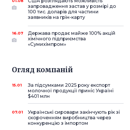
США розглядають можливість
01.08
запровадження застав у розмірі до
100 тис. доларів для частини
заявників на грін-карту
Держава продає майже 100% акцій
16.07
хімічного підприємства
«Сумихімпром»
Огляд компаній
За підсумками 2025 року експорт
15.01
молочної продукції приніс Україні
$401 млн
Українські сировари закінчують рік зі
07.01
скороченням виробництва через
конкуренцію з імпортом