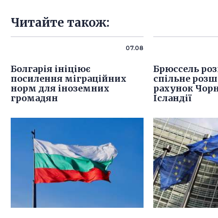
Читайте також:
07.08
Болгарія ініціює
Брюссель роз
посилення міграційних
спільне розш
норм для іноземних
рахунок Чорн
громадян
Ісландії