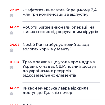
«Нафтогаз» виплатив Корецькому 2,4
27.07
млн грн компенсації за відпустку
Роботи Surgie виконали операції на
14.07
живих свинях під керуванням хірургів
Nestlé Purina збудує новий завод
24.07
вологих кормів у Мантуї
Трамп заявив, що угода про надра з
01.08
Україною надає США повний доступ
до українських ресурсів
рідкоземельних елементів
Києво-Печерська лавра відкрила
14.07
доступ до Дальніх печер