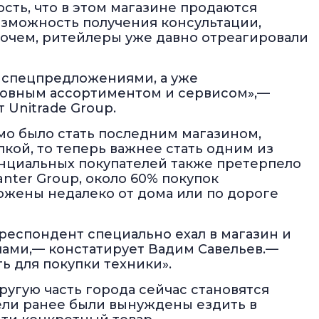
сть, что в этом магазине продаются
озможность получения консультации,
рочем, ритейлеры уже давно отреагировали
 спецпредложениями, а уже
новным ассортиментом и сервисом»,—
Unitrade Group.
мо было стать последним магазином,
кой, то теперь важнее стать одним из
енциальных покупателей также претерпело
nter Group, около 60% покупок
ожены недалеко от дома или по дороге
 респондент специально ехал в магазин и
елами,— констатирует Вадим Савельев.—
ь для покупки техники».
угую часть города сейчас становятся
ели ранее были вынуждены ездить в