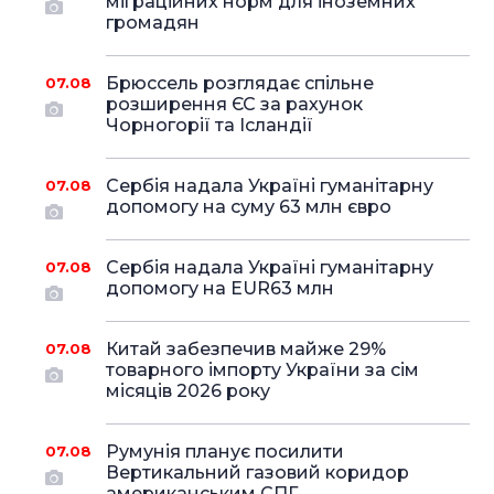
міграційних норм для іноземних
громадян
Брюссель розглядає спільне
07.08
розширення ЄС за рахунок
Чорногорії та Ісландії
Сербія надала Україні гуманітарну
07.08
допомогу на суму 63 млн євро
Сербія надала Україні гуманітарну
07.08
допомогу на EUR63 млн
Китай забезпечив майже 29%
07.08
товарного імпорту України за сім
місяців 2026 року
Румунія планує посилити
07.08
Вертикальний газовий коридор
американським СПГ