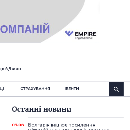
о 6,5 млн
ЦІЇ
СТРАХУВАННЯ
IВЕНТИ
Останнi новини
Болгарія ініціює посилення
07.08