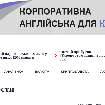
Чистий прибуток
ий парк вантажних авто у
«Укренергомашин» зріс д
овнили 1206 машин
грн
АНАЛIТИКА
ВАЛЮТА
КРИПТОВАЛЮТА
АК
ости
23.09.2010 21:14