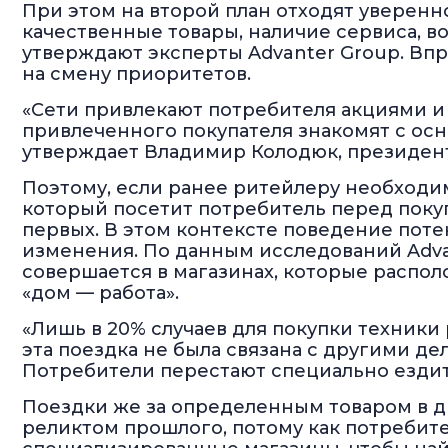
При этом на второй план отходят уверенно
качественные товары, наличие сервиса, в
утверждают эксперты Advanter Group. Вп
на смену приоритетов.
«Сети привлекают потребителя акциями и
привлеченного покупателя знакомят с ос
утверждает Владимир Колодюк, президент 
Поэтому, если ранее ритейлеру необходи
который посетит потребитель перед покуп
первых. В этом контексте поведение пот
изменения. По данным исследований Adva
совершается в магазинах, которые распол
«дом — работа».
«Лишь в 20% случаев для покупки техники
эта поездка не была связана с другими д
Потребители перестают специально ездит
Поездки же за определенным товаром в др
реликтом прошлого, потому как потребит