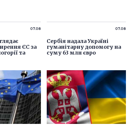
07.08
07.08
глядає
Сербія надала Україні
ирення ЄС за
гуманітарну допомогу на
огорії та
суму 63 млн євро