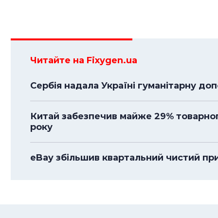
Читайте на Fixygen.ua
Сербія надала Україні гуманітарну до
Китай забезпечив майже 29% товарного
року
eBay збільшив квартальний чистий приб