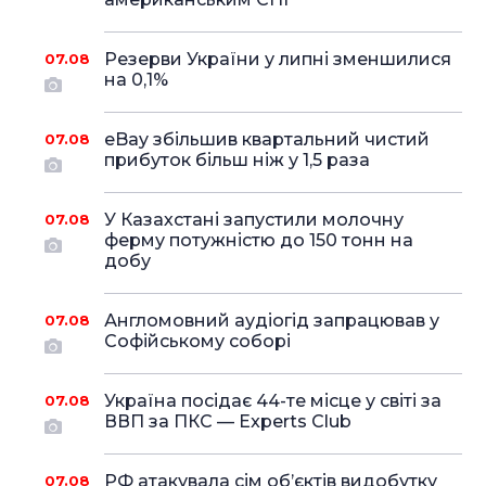
Резерви України у липні зменшилися
07.08
на 0,1%
eBay збільшив квартальний чистий
07.08
прибуток більш ніж у 1,5 раза
У Казахстані запустили молочну
07.08
ферму потужністю до 150 тонн на
добу
Англомовний аудіогід запрацював у
07.08
Софійському соборі
Україна посідає 44-те місце у світі за
07.08
ВВП за ПКС — Experts Club
РФ атакувала сім об’єктів видобутку
07.08