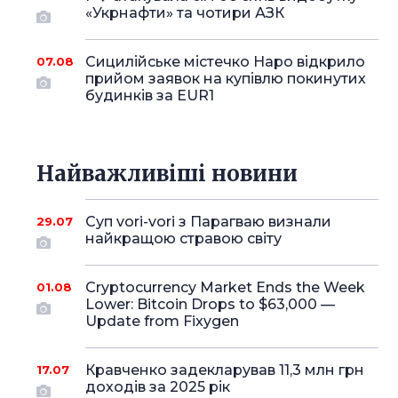
«Укрнафти» та чотири АЗК
Сицилійське містечко Наро відкрило
07.08
прийом заявок на купівлю покинутих
будинків за EUR1
Найважливіші новини
Суп vori-vori з Парагваю визнали
29.07
найкращою стравою світу
Cryptocurrency Market Ends the Week
01.08
Lower: Bitcoin Drops to $63,000 —
Update from Fixygen
Кравченко задекларував 11,3 млн грн
17.07
доходів за 2025 рік