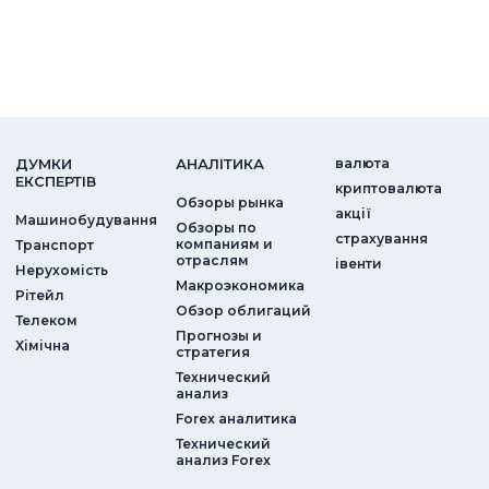
ДУМКИ
АНАЛIТИКА
валюта
ЕКСПЕРТIВ
криптовалюта
Обзоры рынка
акції
Машинобудування
Обзоры по
страхування
компаниям и
Транспорт
отраслям
iвенти
Нерухомість
Макроэкономика
Рітейл
Обзор облигаций
Телеком
Прогнозы и
Хімічна
стратегия
Технический
анализ
Forex аналитика
Технический
анализ Forex