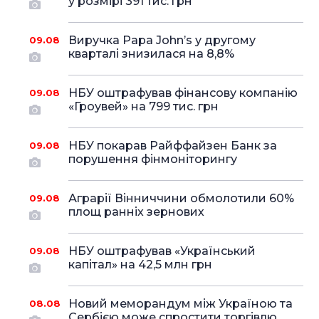
у розмірі 391 тис. грн
Виручка Papa John’s у другому
09.08
кварталі знизилася на 8,8%
НБУ оштрафував фінансову компанію
09.08
«Гроувей» на 799 тис. грн
НБУ покарав Райффайзен Банк за
09.08
порушення фінмоніторингу
Аграрії Вінниччини обмолотили 60%
09.08
площ ранніх зернових
НБУ оштрафував «Український
09.08
капітал» на 42,5 млн грн
Новий меморандум між Україною та
08.08
Сербією може спростити торгівлю