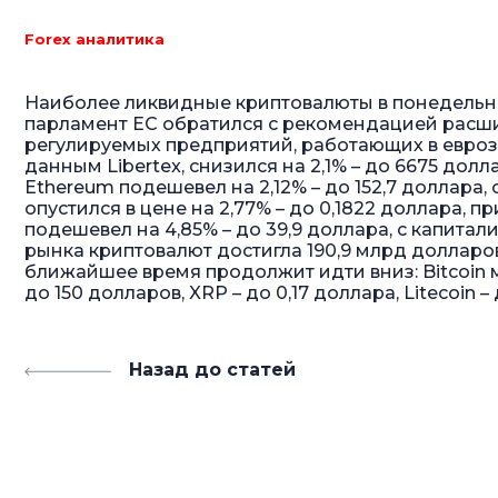
Forex аналитика
Наиболее ликвидные криптовалюты в понедельник,
парламент ЕС обратился с рекомендацией расши
регулируемых предприятий, работающих в еврозоне
данным Libertex, снизился на 2,1% – до 6675 дол
Ethereum подешевел на 2,12% – до 152,7 доллара,
опустился в цене на 2,77% – до 0,1822 доллара, п
подешевел на 4,85% – до 39,9 доллара, с капита
рынка криптовалют достигла 190,9 млрд долларов
ближайшее время продолжит идти вниз: Bitcoin 
до 150 долларов, XRP – до 0,17 доллара, Litecoin –
Назад до статей