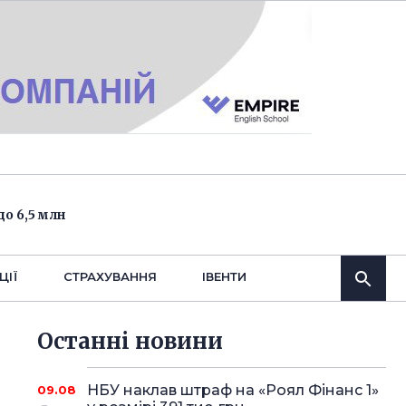
о 6,5 млн
ЦІЇ
СТРАХУВАННЯ
IВЕНТИ
Останнi новини
НБУ наклав штраф на «Роял Фінанс 1»
09.08