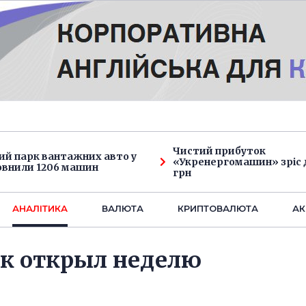
Чистий прибуток
ий парк вантажних авто у
«Укренергомашин» зріс д
овнили 1206 машин
грн
АНАЛIТИКА
ВАЛЮТА
КРИПТОВАЛЮТА
АК
ок открыл неделю