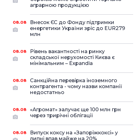
аграрною продукцією
Внесок ЄС до Фонду підтримки
08.08
енергетики України зріс до EUR279
млн
Рівень вакантності на ринку
08.08
складської нерухомості Києва є
мінімальним – Expandia
Санкційна перевірка іноземного
08.08
контрагента - чому назви компанії
недостатньо
«Агромат» залучає ще 100 млн грн
08.08
через трирічні облігації
Випуск коксу на «Запоріжкоксі» у
08.08
липні впав майже на 20%