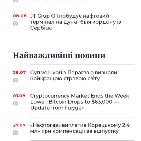
JT Grup Oil побудує нафтовий
08.08
термінал на Дунаї біля кордону із
Сербією
Найважливіші новини
Суп vori-vori з Парагваю визнали
29.07
найкращою стравою світу
Cryptocurrency Market Ends the Week
01.08
Lower: Bitcoin Drops to $63,000 —
Update from Fixygen
«Нафтогаз» виплатив Корецькому 2,4
27.07
млн грн компенсації за відпустку