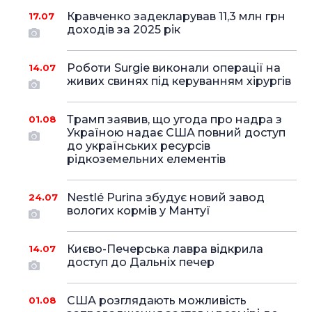
Кравченко задекларував 11,3 млн грн
17.07
доходів за 2025 рік
Роботи Surgie виконали операції на
14.07
живих свинях під керуванням хірургів
Трамп заявив, що угода про надра з
01.08
Україною надає США повний доступ
до українських ресурсів
рідкоземельних елементів
Nestlé Purina збудує новий завод
24.07
вологих кормів у Мантуї
Києво-Печерська лавра відкрила
14.07
доступ до Дальніх печер
США розглядають можливість
01.08