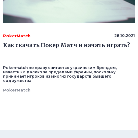
PokerMatch
28.10.2021
Как скачать Покер Матч и начать играть?
Pokermatch по праву считается украинским брендом,
известным далеко за пределами Украины, поскольку
принимает игроков из многих государств бывшего
содружества.
PokerMatch