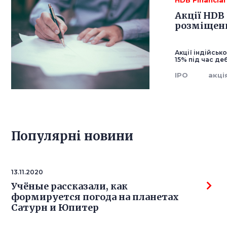
HDB Financial
Акції HDB 
розміщенн
Акції індійськ
15% під час де
IPO
акці
Популярнi новини
13.11.2020
Учёные рассказали, как
формируется погода на планетах
Сатурн и Юпитер