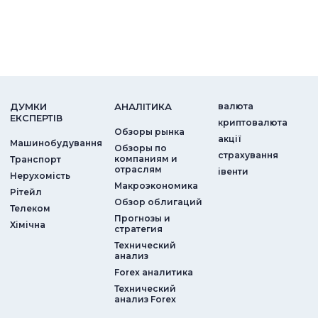
ДУМКИ
АНАЛIТИКА
валюта
ЕКСПЕРТIВ
криптовалюта
Обзоры рынка
акції
Машинобудування
Обзоры по
страхування
компаниям и
Транспорт
отраслям
iвенти
Нерухомість
Макроэкономика
Рітейл
Обзор облигаций
Телеком
Прогнозы и
Хімічна
стратегия
Технический
анализ
Forex аналитика
Технический
анализ Forex