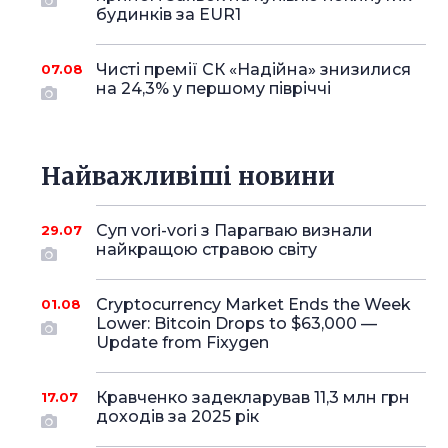
будинків за EUR1
Чисті премії СК «Надійна» знизилися
07.08
на 24,3% у першому півріччі
Найважливіші новини
Суп vori-vori з Парагваю визнали
29.07
найкращою стравою світу
Cryptocurrency Market Ends the Week
01.08
Lower: Bitcoin Drops to $63,000 —
Update from Fixygen
Кравченко задекларував 11,3 млн грн
17.07
доходів за 2025 рік