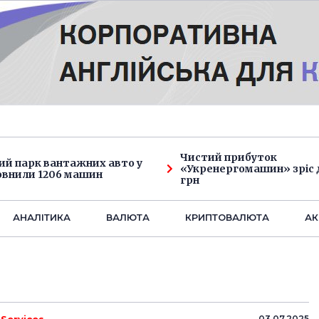
Чистий прибуток
ий парк вантажних авто у
«Укренергомашин» зріс д
овнили 1206 машин
грн
АНАЛIТИКА
ВАЛЮТА
КРИПТОВАЛЮТА
АК
03.07.2025