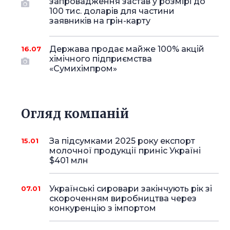
запровадження застав у розмірі до
100 тис. доларів для частини
заявників на грін-карту
Держава продає майже 100% акцій
16.07
хімічного підприємства
«Сумихімпром»
Огляд компаній
За підсумками 2025 року експорт
15.01
молочної продукції приніс Україні
$401 млн
Українські сировари закінчують рік зі
07.01
скороченням виробництва через
конкуренцію з імпортом