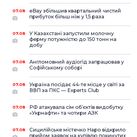
eBay збільшив квартальний чистий
07.08
прибуток більш ніж у 1,5 раза
У Казахстані запустили молочну
07.08
ферму потужністю до 150 тонн на
добу
Англомовний аудіогід запрацював у
07.08
Софійському соборі
Україна посідає 44-те місце у світі за
07.08
ВВП за ПКС — Experts Club
РФ атакувала сім об’єктів видобутку
07.08
«Укрнафти» та чотири АЗК
Сицилійське містечко Наро відкрило
07.08
прийом заявок на купівлю покинутих