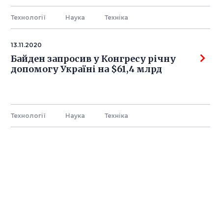
Технології
Наука
Технiка
13.11.2020
Байден запросив у Конгресу річну
допомогу Україні на $61,4 млрд
Технології
Наука
Технiка