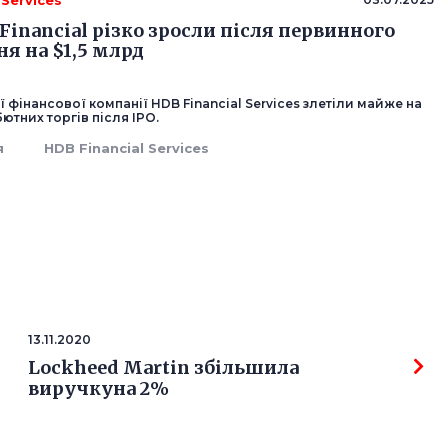
 Services
Financial різко зросли після первинного
я на $1,5 млрд
ої фінансової компанії HDB Financial Services злетіли майже на
бютних торгів після IPO.
я
HDB Financial Services
13.11.2020
Lockheed Martin збільшила
виручкуна 2%