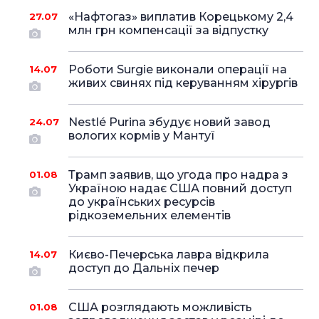
«Нафтогаз» виплатив Корецькому 2,4
27.07
млн грн компенсації за відпустку
Роботи Surgie виконали операції на
14.07
живих свинях під керуванням хірургів
Nestlé Purina збудує новий завод
24.07
вологих кормів у Мантуї
Трамп заявив, що угода про надра з
01.08
Україною надає США повний доступ
до українських ресурсів
рідкоземельних елементів
Києво-Печерська лавра відкрила
14.07
доступ до Дальніх печер
США розглядають можливість
01.08