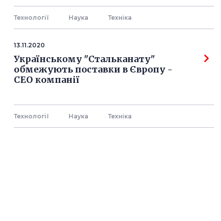
Технології
Наука
Технiка
13.11.2020
Українському "Стальканату"
обмежують поставки в Європу -
СЕО компанії
Технології
Наука
Технiка