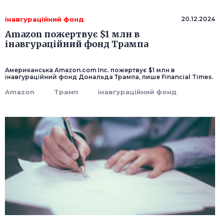
інавгураційний фонд
20.12.2024
Amazon пожертвує $1 млн в
інавгураційний фонд Трампа
Американська Amazon.com Inc. пожертвує $1 млн в
інавгураційний фонд Дональда Трампа, пише Financial Times.
Amazon
Трамп
інавгураційний фонд