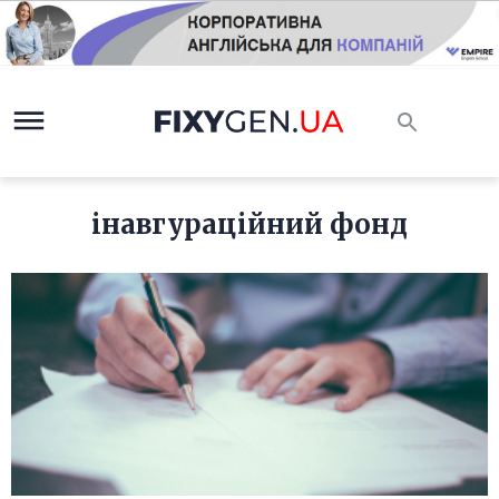
інавгураційний фонд