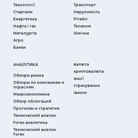
Технології
Транспорт
Стартапи
Нерухомість
Енергетика
Рітейл
Нафта і газ
Телеком
Металургія
Хімічна
Агро
Банки
АНАЛIТИКА
валюта
криптовалюта
Обзоры рынка
акції
Обзоры по компаниям и
страхування
отраслям
iвенти
Макроэкономика
Обзор облигаций
Прогнозы и стратегия
Технический анализ
Forex аналитика
Технический анализ
Forex