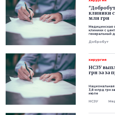
хирургия
"Добробут
клиники с
млн грн
Медицинская с
клиники с цен
генеральный д
Добробут
хирургия
НСЗУ выпл
грн за за
Национальная
3,8 млрд грн з
июле
НСЗУ
Ме