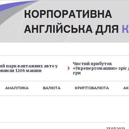
Чистий прибуток
ий парк вантажних авто у
«Укренергомашин» зріс д
овнили 1206 машин
грн
АНАЛIТИКА
ВАЛЮТА
КРИПТОВАЛЮТА
АК
17.07.2021