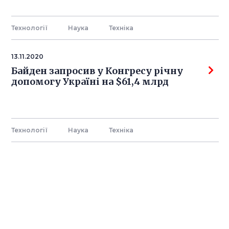
Технології
Наука
Технiка
13.11.2020
Байден запросив у Конгресу річну
допомогу Україні на $61,4 млрд
Технології
Наука
Технiка