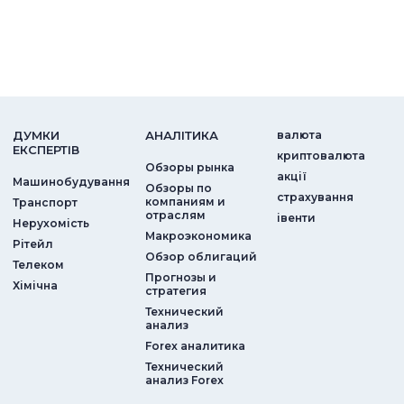
ДУМКИ
АНАЛIТИКА
валюта
ЕКСПЕРТIВ
криптовалюта
Обзоры рынка
акції
Машинобудування
Обзоры по
страхування
компаниям и
Транспорт
отраслям
iвенти
Нерухомість
Макроэкономика
Рітейл
Обзор облигаций
Телеком
Прогнозы и
Хімічна
стратегия
Технический
анализ
Forex аналитика
Технический
анализ Forex