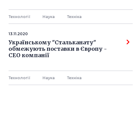
Технології
Наука
Технiка
13.11.2020
Українському "Стальканату"
обмежують поставки в Європу -
СЕО компанії
Технології
Наука
Технiка