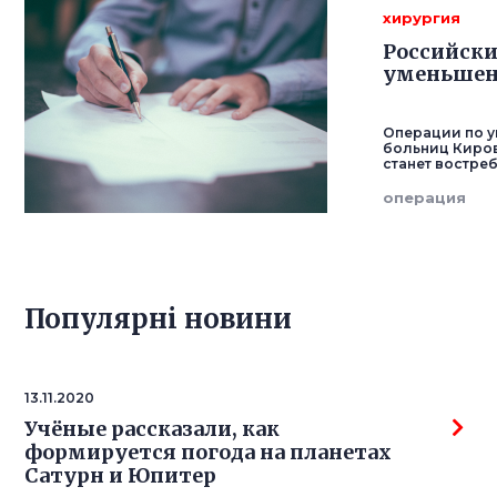
хирургия
Российски
уменьшен
Операции по у
больниц Киров
станет востре
операция
Популярнi новини
13.11.2020
Учёные рассказали, как
формируется погода на планетах
Сатурн и Юпитер