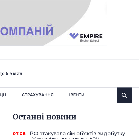
о 6,5 млн
ЦІЇ
СТРАХУВАННЯ
IВЕНТИ
Останнi новини
РФ атакувала сім об’єктів видобутку
07.08