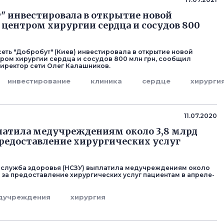
" инвестировала в открытие новой
 центром хирургии сердца и сосудов 800
еть "Добробут" (Киев) инвестировала в открытие новой
тром хирургии сердца и сосудов 800 млн грн, сообщил
иректор сети Олег Калашников.
инвестирование
клиника
сердце
хирурги
11.07.2020
атила медучреждениям около 3,8 млрд
 предоставление хирургических услуг
 служба здоровья (НСЗУ) выплатила медучреждениям около
а за предоставление хирургических услуг пациентам в апреле-
дучреждения
хирургия