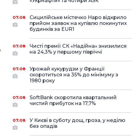
«Укрнафти» та чотири АЗК
Сицилійське містечко Наро відкрило
07.08
прийом заявок на купівлю покинутих
будинків за EUR1
Чисті премії СК «Надійна» знизилися
07.08
я
на 24,3% у першому півріччі
Урожай кукурудзи у Франції
07.08
скоротиться на 35% до мінімуму з
1980 року
SoftBank скоротила квартальний
07.08
чистий прибуток на 17,7%
У Києві в суботу дощ, гроза, у неділю
07.08
без опадів