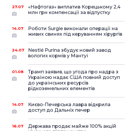
«Нафтогаз» виплатив Корецькому 2,4
27.07
млн грн компенсації за відпустку
Роботи Surgie виконали операції на
14.07
живих свинях під керуванням хірургів
Nestlé Purina збудує новий завод
24.07
вологих кормів у Мантуї
Трамп заявив, що угода про надра з
01.08
Україною надає США повний доступ
до українських ресурсів
рідкоземельних елементів
Києво-Печерська лавра відкрила
14.07
доступ до Дальніх печер
Держава продає майже 100% акцій
16.07