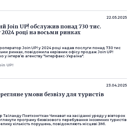
22.05.2025
й Join UP! обслужив понад 730 тис.
 2024 році на восьми ринках
роператор Join UP! у 2024 році надав послуги понад 730 тис
сьми ринках, повідомила керівник офісу продаж Join UP!
 у інтерв’ю агенству "Інтерфакс-Україна".
oin UP!
23.04.2025
ерегляне умови безвізу для туристів
р Таїланду Пхетхонгтхан Чинават на засіданні уряду у вівторок
глянути програму безвізового перебування іноземних туристів
 велику кількість порушень, повідомляють місцеві ЗМІ.