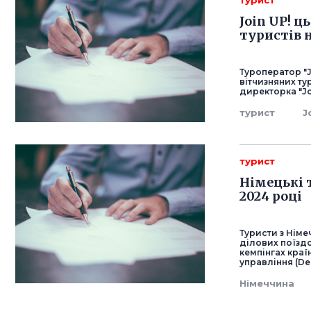
турист
Join UP! ц
туристів 
Туроператор "J
вітчизняних ту
директорка "Jo
турист
J
турист
Німецькі 
2024 році
Туристи з Німе
ділових поїздо
кемпінгах кра
управління (Des
Німеччина