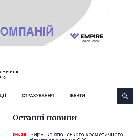
імеччини
оку
ЦІЇ
СТРАХУВАННЯ
IВЕНТИ
Останнi новини
Виручка японського косметичного
06.08