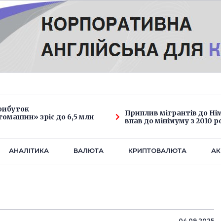
рибуток
Приплив мігрантів до Н
омашин» зріс до 6,5 млн
впав до мінімуму з 2010 р
АНАЛIТИКА
ВАЛЮТА
КРИПТОВАЛЮТА
АК
04.09.2025