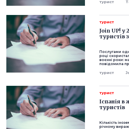
турист
Т
турист
Join UP! у
туристів з
Послугами одно
році скористал
воєнні роки: ма
повідомила пре
турист
J
турист
Іспанія в
туристів
Кількість інозе
річному вираже