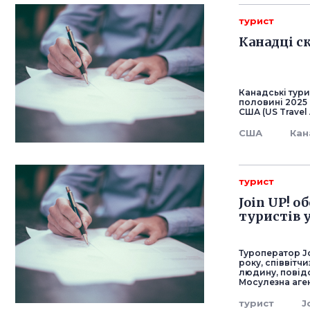
турист
Канадці с
Канадські тур
половині 2025 
США (US Travel 
США
Кан
турист
Join UP! о
туристів у
Туроператор Jo
року, співвітч
людину, повідо
Мосулезна аген
турист
J