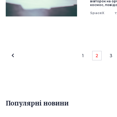
вівторок на ор
космос, повід
SpaceX
т
1
2
3
Популярнi новини