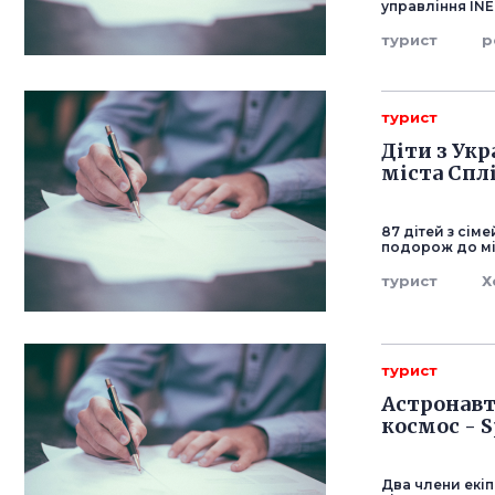
управління INE
турист
р
турист
Діти з Ук
міста Сплі
87 дітей з сім
подорож до міс
турист
Х
турист
Астронавт
космос - 
Два члени екі