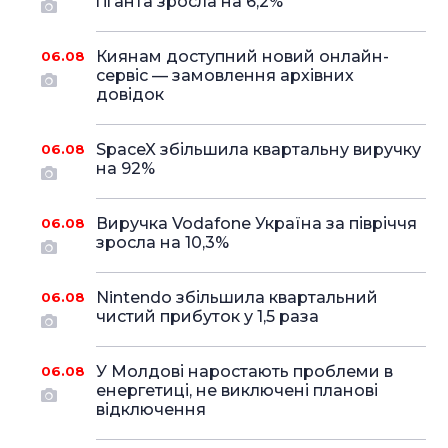
гіганта зросла на 6,2%
Киянам доступний новий онлайн-
06.08
сервіс — замовлення архівних
довідок
SpaceX збільшила квартальну виручку
06.08
на 92%
Виручка Vodafone Україна за півріччя
06.08
зросла на 10,3%
Nintendo збільшила квартальний
06.08
чистий прибуток у 1,5 раза
У Молдові наростають проблеми в
06.08
енергетиці, не виключені планові
відключення