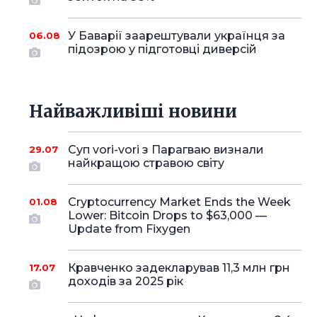
У Баварії заарештували українця за
06.08
підозрою у підготовці диверсій
Найважливіші новини
Суп vori-vori з Парагваю визнали
29.07
найкращою стравою світу
Cryptocurrency Market Ends the Week
01.08
Lower: Bitcoin Drops to $63,000 —
Update from Fixygen
Кравченко задекларував 11,3 млн грн
17.07
доходів за 2025 рік