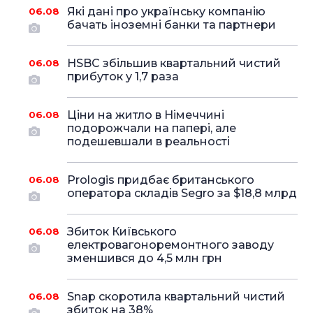
Які дані про українську компанію
06.08
бачать іноземні банки та партнери
HSBC збільшив квартальний чистий
06.08
прибуток у 1,7 раза
Ціни на житло в Німеччині
06.08
подорожчали на папері, але
подешевшали в реальності
Prologis придбає британського
06.08
оператора складів Segro за $18,8 млрд
Збиток Київського
06.08
електровагоноремонтного заводу
зменшився до 4,5 млн грн
Snap скоротила квартальний чистий
06.08
збиток на 38%