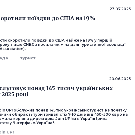
23.07.2025
коротили поїздки до США на 19%
исти скоротили поїздки до США майже на 19% у першій
року, пише CNBC з посиланням на дані туристичної асоціації
Association).
ада
турист
20.06.2025
бслуговує понад 145 тисяч українських
 2025 році
in UP! обслужив понад 145 тис українських туристів з початку
изники обирають тури тривалістю 7-10 днів від 450–500 євро на
мила керівна директорка Join UP!тм в Україні Ірина
тству "Інтерфакс-Україна".
oin UP!