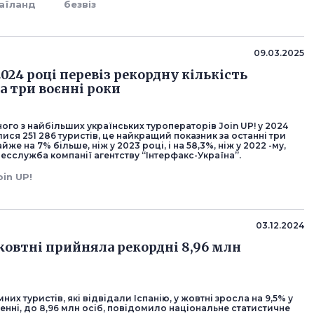
аїланд
безвіз
09.03.2025
 2024 році перевіз рекордну кількість
а три воєнні роки
го з найбільших українських туроператорів Join UP! у 2024
ися 251 286 туристів, це найкращий показник за останні три
йже на 7% більше, ніж у 2023 році, і на 58,3%, ніж у 2022 -му,
сслужба компанії агентству “Інтерфакс-Україна”.
oin UP!
03.12.2024
 жовтні прийняла рекордні 8,96 млн
мних туристів, які відвідали Іспанію, у жовтні зросла на 9,5% у
нні, до 8,96 млн осіб, повідомило національне статистичне