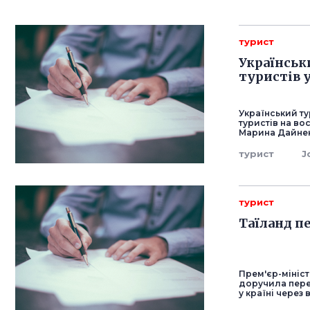
турист
Українськи
туристів у
Український ту
туристів на во
Марина Дайнеко
турист
J
турист
Таїланд п
Прем'єр-мініст
доручила пере
у країні через