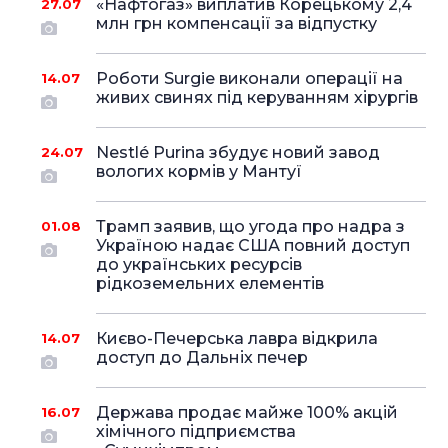
«Нафтогаз» виплатив Корецькому 2,4
27.07
млн грн компенсації за відпустку
Роботи Surgie виконали операції на
14.07
живих свинях під керуванням хірургів
Nestlé Purina збудує новий завод
24.07
вологих кормів у Мантуї
Трамп заявив, що угода про надра з
01.08
Україною надає США повний доступ
до українських ресурсів
рідкоземельних елементів
Києво-Печерська лавра відкрила
14.07
доступ до Дальніх печер
Держава продає майже 100% акцій
16.07
хімічного підприємства