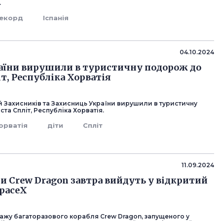
.
екорд
Іспанія
04.10.2024
раїни вирушили в туристичну подорож до
т, Республіка Хорватія
ей Захисників та Захисниць України вирушили в туристичну
та Спліт, Республіка Хорватія.
орватія
діти
Спліт
11.09.2024
и Crew Dragon завтра вийдуть у відкритий
SpaceX
пажу багаторазового корабля Crew Dragon, запущеного у