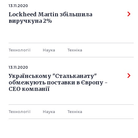
13.11.2020
Lockheed Martin збільшила
виручкуна 2%
Технології
Наука
Технiка
13.11.2020
Українському "Стальканату"
обмежують поставки в Європу -
СЕО компанії
Технології
Наука
Технiка