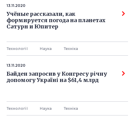
13.11.2020
Учёные рассказали, как
формируется погода на планетах
Сатурн и Юпитер
Технології
Наука
Технiка
13.11.2020
Байден запросив у Конгресу річну
допомогу Україні на $61,4 млрд
Технології
Наука
Технiка