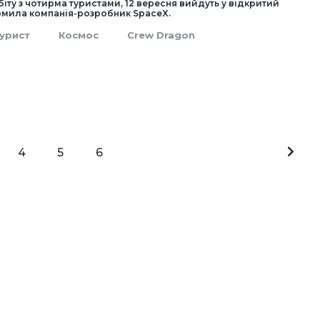
біту з чотирма туристами, 12 вересня вийдуть у відкритий
омила компанія-розробник SpaceX.
урист
Космос
Crew Dragon
4
5
6