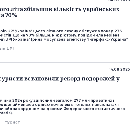
ього літа збільшив кількість українських
на 70%
oin UP! Україна" цього літнього сезону обслужив понад 236
ристів, що на 70% більше, ніж рік тому, повідомила керівна
in UP! Україна" Ірина Мосулєзна агентству "Інтерфакс-Україна".
oin UP!
14.08.2025
туристи встановили рекорд подорожей у
ччини 2024 року здійснили загалом 277 млн приватних і
к щонайменше з однією ночівлею в готелях, пансіонатах і
їни або за кордоном, за даними Федерального статистичного
tatis).
турист