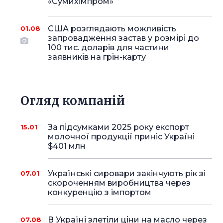
«Сумихімпром»
США розглядають можливість
01.08
запровадження застав у розмірі до
100 тис. доларів для частини
заявників на грін-карту
Огляд компаній
За підсумками 2025 року експорт
15.01
молочної продукції приніс Україні
$401 млн
Українські сировари закінчують рік зі
07.01
скороченням виробництва через
конкуренцію з імпортом
В Україні злетіли ціни на масло через
07.08