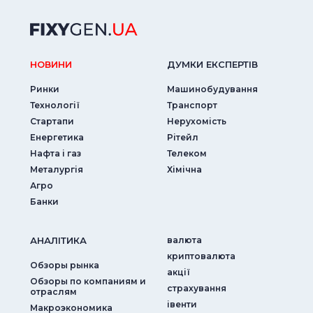
НОВИНИ
ДУМКИ ЕКСПЕРТIВ
Ринки
Машинобудування
Технології
Транспорт
Стартапи
Нерухомість
Енергетика
Рітейл
Нафта і газ
Телеком
Металургія
Хімічна
Агро
Банки
АНАЛIТИКА
валюта
криптовалюта
Обзоры рынка
акції
Обзоры по компаниям и
страхування
отраслям
iвенти
Макроэкономика