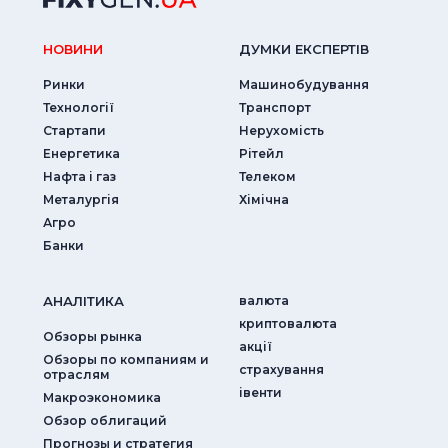
НОВИНИ
ДУМКИ ЕКСПЕРТIВ
Ринки
Машинобудування
Технології
Транспорт
Стартапи
Нерухомість
Енергетика
Рітейл
Нафта і газ
Телеком
Металургія
Хімічна
Агро
Банки
АНАЛIТИКА
валюта
криптовалюта
Обзоры рынка
акції
Обзоры по компаниям и
страхування
отраслям
iвенти
Макроэкономика
Обзор облигаций
Прогнозы и стратегия