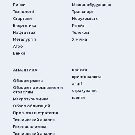
Ринки
Машинобудування
Технології
Транспорт
Стартапи
Нерухомість
Енергетика
Рітейл
Нафта і газ
Телеком
Металургія
Хімічна
Агро
Банки
АНАЛIТИКА
валюта
криптовалюта
Обзоры рынка
акції
Обзоры по компаниям и
страхування
отраслям
iвенти
Макроэкономика
Обзор облигаций
Прогнозы и стратегия
Технический анализ
Forex аналитика
Технический анализ