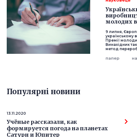
науковець
Українськ
виробницт
молодих в
9 липня, Євро
українському 
Премії молодих
Винахідник так
метод перероб
папер
н
Популярнi новини
13.11.2020
Учёные рассказали, как
формируется погода на планетах
Сатурн и Юпитер