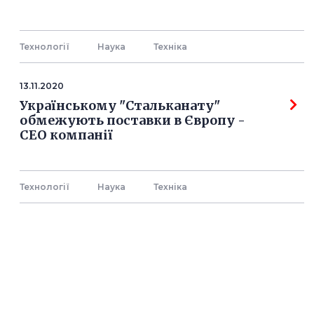
Технології
Наука
Технiка
13.11.2020
Українському "Стальканату"
обмежують поставки в Європу -
СЕО компанії
Технології
Наука
Технiка