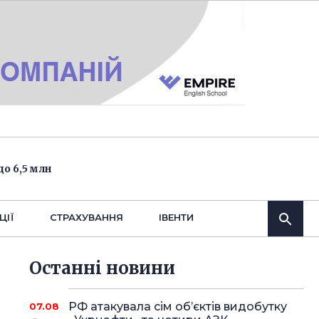
о 6,5 млн
ЦІЇ
СТРАХУВАННЯ
IВЕНТИ
Останнi новини
РФ атакувала сім об’єктів видобутку
07.08