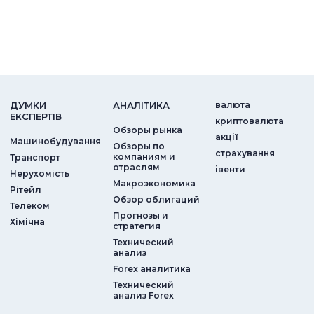
ДУМКИ
АНАЛIТИКА
валюта
ЕКСПЕРТIВ
криптовалюта
Обзоры рынка
акції
Машинобудування
Обзоры по
страхування
компаниям и
Транспорт
отраслям
iвенти
Нерухомість
Макроэкономика
Рітейл
Обзор облигаций
Телеком
Прогнозы и
Хімічна
стратегия
Технический
анализ
Forex аналитика
Технический
анализ Forex