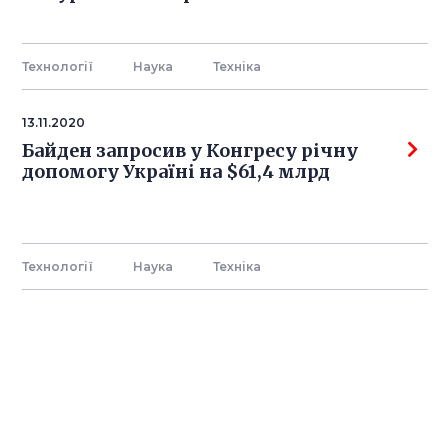
Технології
Наука
Технiка
13.11.2020
Байден запросив у Конгресу річну
допомогу Україні на $61,4 млрд
Технології
Наука
Технiка