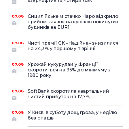
«Укрнафти» та чотири АЗК
Сицилійське містечко Наро відкрило
07.08
прийом заявок на купівлю покинутих
будинків за EUR1
Чисті премії СК «Надійна» знизилися
07.08
на 24,3% у першому півріччі
Урожай кукурудзи у Франції
07.08
скоротиться на 35% до мінімуму з
1980 року
SoftBank скоротила квартальний
07.08
чистий прибуток на 17,7%
У Києві в суботу дощ, гроза, у неділю
07.08
без опадів