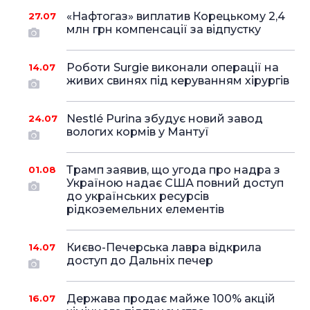
«Нафтогаз» виплатив Корецькому 2,4
27.07
млн грн компенсації за відпустку
Роботи Surgie виконали операції на
14.07
живих свинях під керуванням хірургів
Nestlé Purina збудує новий завод
24.07
вологих кормів у Мантуї
Трамп заявив, що угода про надра з
01.08
Україною надає США повний доступ
до українських ресурсів
рідкоземельних елементів
Києво-Печерська лавра відкрила
14.07
доступ до Дальніх печер
Держава продає майже 100% акцій
16.07