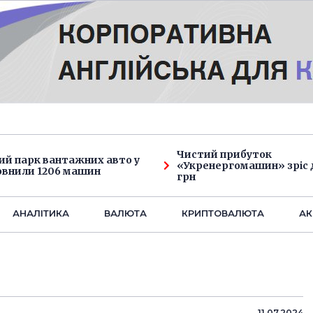
Чистий прибуток
ий парк вантажних авто у
«Укренергомашин» зріс д
овнили 1206 машин
грн
АНАЛIТИКА
ВАЛЮТА
КРИПТОВАЛЮТА
АК
11.07.2024