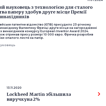
ий науковець з технологією для сталого
ва паперу здобув друге місце Премії
инахідників
пейське патентне відомство (ЄПВ) присудило 23-річному
винахіднику Валентину Фречці друге місце на нагородженні
 винахідників конкурсу European Inventor Award 2024.
ож отримав приз у розмірі 10 000 євро. Фречка розробив
ки опалого листя на папір.
ауковець
13.11.2020
Lockheed Martin збільшила
виручкуна 2%