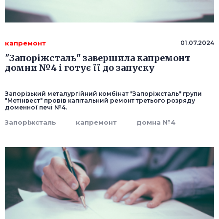
капремонт
01.07.2024
"Запоріжсталь" завершила капремонт
домни №4 і готує її до запуску
Запорізький металургійний комбінат "Запоріжсталь" групи
"Метінвест" провів капітальний ремонт третього розряду
доменної печі №4.
Запоріжсталь
капремонт
домна №4