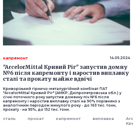
капремонт
14.05.2024
"ArcelorMittal Кривий Ріг" запустив домну
№6 після капремонту і наростив виплавку
сталі та прокату майже вдвічі
Криворізький гірничо-металургійний комбінат ПАТ
"ArcelorMittal Кривий Ріг" (АМКР, Дніпропетровська обл.) у
січні поточного року запустив доменну піч №6 після
капремонту і наростив виплавку сталі на 90% порівняно з
аналогічним періодом минулого року - до 163 тис. тонн,
прокату - на 95%, до 152 тис. тонн.
сталь
прокат
капремонт
виплавка
Arc
Кри