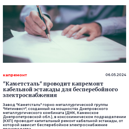
капремонт
06.05.2024
"Каметсталь" проводит капремонт
кабельной эстакады для бесперебойного
электроснабжения
Завод "Каметcталь" горно-металлургической группы
"Метинвест", созданный на мощностях Днепровского
металлургического комбината (ДМК, Каменское
Днепропетровской обл.), в коксохимическом подразделении
(КХП) проводит капитальный ремонт кабельной эстакады, от
которой зависит бесперебойное электроснабжение
производства.