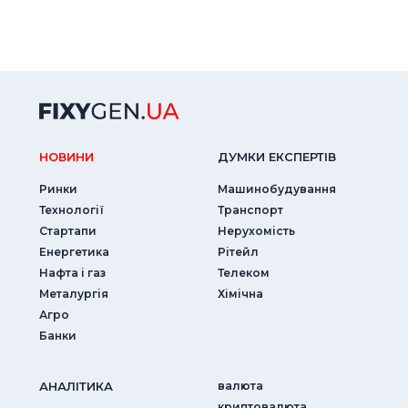
НОВИНИ
ДУМКИ ЕКСПЕРТIВ
Ринки
Машинобудування
Технології
Транспорт
Стартапи
Нерухомість
Енергетика
Рітейл
Нафта і газ
Телеком
Металургія
Хімічна
Агро
Банки
АНАЛIТИКА
валюта
криптовалюта