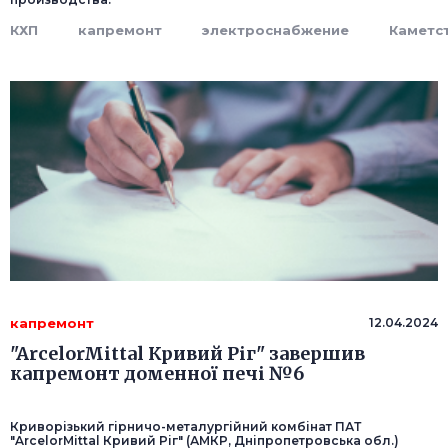
КХП
капремонт
электроснабжение
Каметс
капремонт
12.04.2024
"ArcelorMittal Кривий Ріг" завершив
капремонт доменної печі №6
Криворізький гірничо-металургійний комбінат ПАТ
"ArcelorMittal Кривий Ріг" (АМКР, Дніпропетровська обл.)