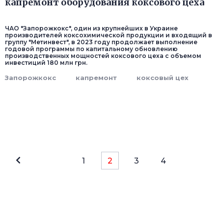
капремонт оборудования коксового цеха
ЧАО "Запорожкокс", один из крупнейших в Украине
производителей коксохимической продукции и входящий в
группу "Метинвест", в 2023 году продолжает выполнение
годовой программы по капитальному обновлению
производственных мощностей коксового цеха с объемом
инвестиций 180 млн грн.
Запорожкокс
капремонт
коксовый цех
1
2
3
4