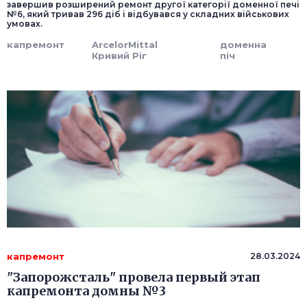
завершив розширений ремонт другої категорії доменної печі
№6, який тривав 296 діб і відбувався у складних військових
умовах.
капремонт
ArcelorMittal
доменна
Кривий Ріг
піч
капремонт
28.03.2024
"Запорожсталь" провела первый этап
капремонта домны №3