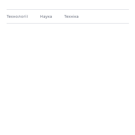
Технології
Наука
Технiка