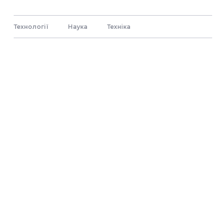
Технології
Наука
Технiка