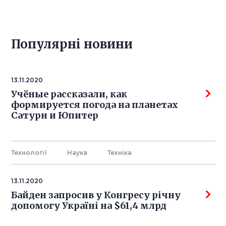
Популярнi новини
13.11.2020
Учёные рассказали, как
формируется погода на планетах
Сатурн и Юпитер
Технології
Наука
Технiка
13.11.2020
Байден запросив у Конгресу річну
допомогу Україні на $61,4 млрд