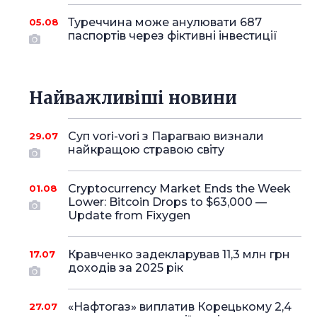
Туреччина може анулювати 687
05.08
паспортів через фіктивні інвестиції
Найважливіші новини
Суп vori-vori з Парагваю визнали
29.07
найкращою стравою світу
Cryptocurrency Market Ends the Week
01.08
Lower: Bitcoin Drops to $63,000 —
Update from Fixygen
Кравченко задекларував 11,3 млн грн
17.07
доходів за 2025 рік
«Нафтогаз» виплатив Корецькому 2,4
27.07