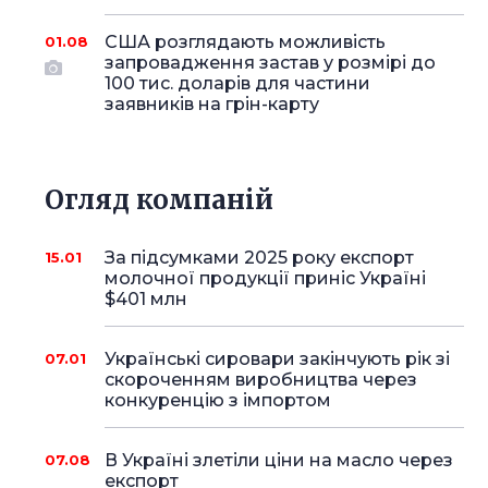
США розглядають можливість
01.08
запровадження застав у розмірі до
100 тис. доларів для частини
заявників на грін-карту
Огляд компаній
За підсумками 2025 року експорт
15.01
молочної продукції приніс Україні
$401 млн
Українські сировари закінчують рік зі
07.01
скороченням виробництва через
конкуренцію з імпортом
В Україні злетіли ціни на масло через
07.08
експорт