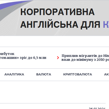
рибуток
Приплив мігрантів до Н
омашин» зріс до 6,5 млн
впав до мінімуму з 2010 р
АНАЛIТИКА
ВАЛЮТА
КРИПТОВАЛЮТА
АК
26.01.2024