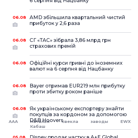
6 серпня від Нацбанку
AMD збільшила квартальний чистий
06.08
прибуток у 2,6 раза
СГ «ТАС» зібрала 3,86 млрд грн
06.08
страхових премій
Офіційні курси гривні до іноземних
06.08
валют на 6 серпня від Нацбанку
Bayer отримав EUR219 млн прибутку
06.08
проти збитку роком раніше
Як українському експортеру знайти
06.08
покупців за кордоном за допомогою
D&B Hoovers
ААА
Наталья
свекла
заводы
EWX
Кабаш
Disney продає частку в A+E Global
05.08