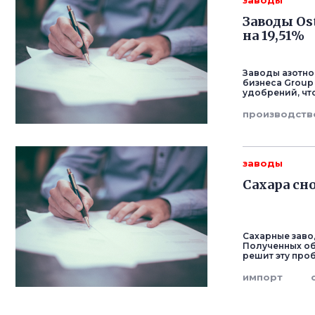
заводы
Заводы Os
на 19,51%
Заводы азотно
бизнеса Group 
удобрений, что
производств
заводы
Сахара сн
Сахарные заво
Полученных об
решит эту про
импорт