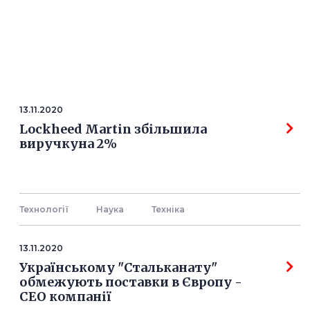
13.11.2020
Lockheed Martin збільшила
виручкуна 2%
Технології
Наука
Технiка
13.11.2020
Українському "Стальканату"
обмежують поставки в Європу -
СЕО компанії