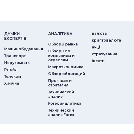
ДУМКИ
АНАЛIТИКА
валюта
ЕКСПЕРТIВ
криптовалюта
Обзоры рынка
акції
Машинобудування
Обзоры по
страхування
компаниям и
Транспорт
отраслям
iвенти
Нерухомість
Макроэкономика
Рітейл
Обзор облигаций
Телеком
Прогнозы и
Хімічна
стратегия
Технический
анализ
Forex аналитика
Технический
анализ Forex