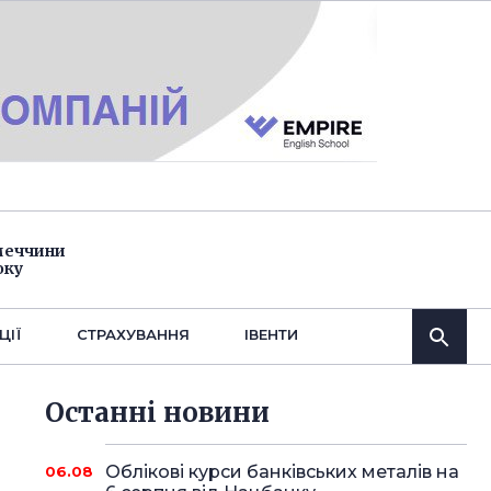
імеччини
оку
ЦІЇ
СТРАХУВАННЯ
IВЕНТИ
Останнi новини
Облікові курси банківських металів на
06.08