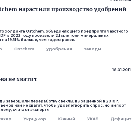
tchem нарастили производство удобрений
го холдинга Ostchem, объединяющего предприятия азотного
DF, в 2023 году произвели 2,1 млн тонн минеральных
 на 19,51% больше, чем годом ранее.
о
Ostchem
удобрения
заводы
18.01.2011
ова не хватит
ды завершили переработку свеклы, выращенной в 2010 г.
ъемов нам не хватит, чтобы удовлетворить спрос, но импорт
блему, считают эксперты
сахар
Укрцукор
Южный
УКАБ
Дефицит