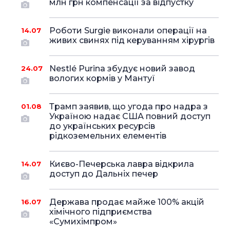
млн грн компенсації за відпустку
Роботи Surgie виконали операції на
14.07
живих свинях під керуванням хірургів
Nestlé Purina збудує новий завод
24.07
вологих кормів у Мантуї
Трамп заявив, що угода про надра з
01.08
Україною надає США повний доступ
до українських ресурсів
рідкоземельних елементів
Києво-Печерська лавра відкрила
14.07
доступ до Дальніх печер
Держава продає майже 100% акцій
16.07
хімічного підприємства
«Сумихімпром»