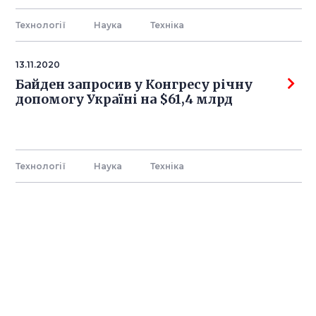
Технології
Наука
Технiка
13.11.2020
Байден запросив у Конгресу річну
допомогу Україні на $61,4 млрд
Технології
Наука
Технiка