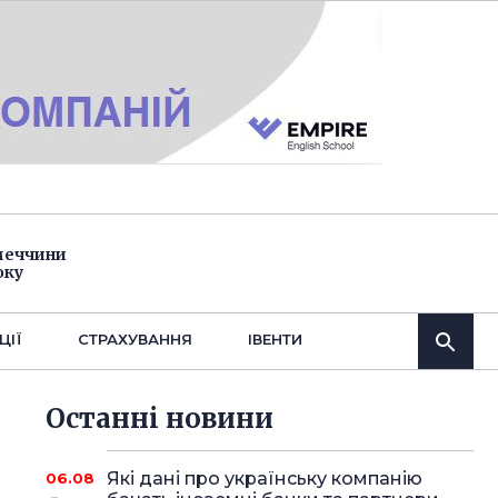
імеччини
оку
ЦІЇ
СТРАХУВАННЯ
IВЕНТИ
Останнi новини
Які дані про українську компанію
06.08