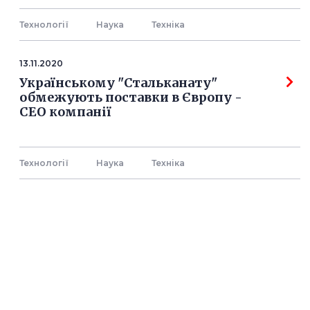
Технології
Наука
Технiка
13.11.2020
Українському "Стальканату"
обмежують поставки в Європу -
СЕО компанії
Технології
Наука
Технiка