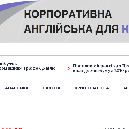
рибуток
Приплив мігрантів до Н
омашин» зріс до 6,5 млн
впав до мінімуму з 2010 р
АНАЛIТИКА
ВАЛЮТА
КРИПТОВАЛЮТА
АК
01.06.2026