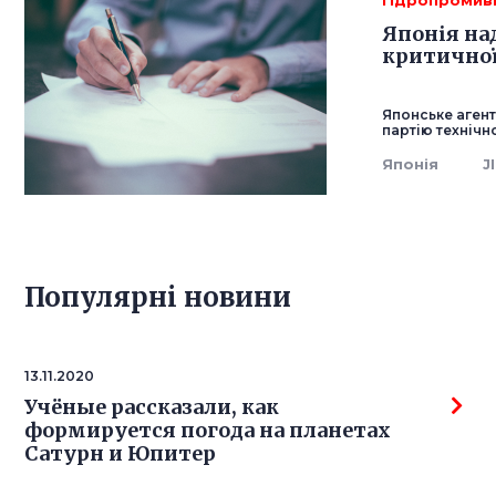
гідропромив
Японія на
критично
Японське аген
партію технічн
Японія
J
Популярнi новини
13.11.2020
Учёные рассказали, как
формируется погода на планетах
Сатурн и Юпитер