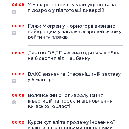
У Баварії заарештували українця за
06.08
підозрою у підготовці диверсій
Пляж Могрен у Чорногорії визнано
06.08
найкращим у загальноєвропейському
рейтингу пляжів
Дані по ОВДП які знаходяться в обігу
06.08
на 6 серпня від Нацбанку
ВАКС визначив Стефанішиній заставу
06.08
у 6 млн грн
Волянський очолив залучення
06.08
інвестицій та проєкти відновлення
Київської області
Курси купівлі та продажу іноземної
06.08
валюти за картковими операціями