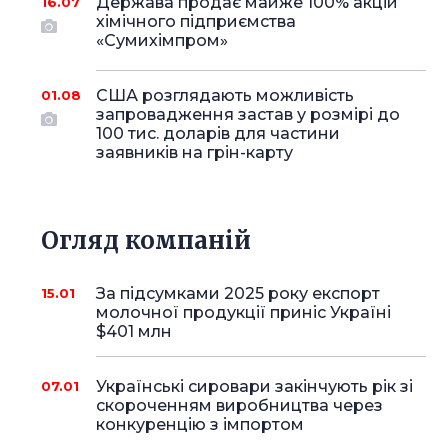
Держава продає майже 100% акцій
16.07
хімічного підприємства
«Сумихімпром»
США розглядають можливість
01.08
запровадження застав у розмірі до
100 тис. доларів для частини
заявників на грін-карту
Огляд компаній
За підсумками 2025 року експорт
15.01
молочної продукції приніс Україні
$401 млн
Українські сировари закінчують рік зі
07.01
скороченням виробництва через
конкуренцію з імпортом