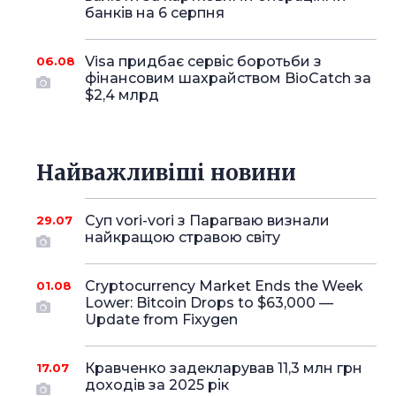
банків на 6 серпня
Visa придбає сервіс боротьби з
06.08
фінансовим шахрайством BioCatch за
$2,4 млрд
Найважливіші новини
Суп vori-vori з Парагваю визнали
29.07
найкращою стравою світу
Cryptocurrency Market Ends the Week
01.08
Lower: Bitcoin Drops to $63,000 —
Update from Fixygen
Кравченко задекларував 11,3 млн грн
17.07
доходів за 2025 рік