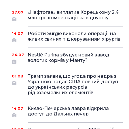
«Нафтогаз» виплатив Корецькому 2,4
27.07
млн грн компенсації за відпустку
Роботи Surgie виконали операції на
14.07
живих свинях під керуванням хірургів
Nestlé Purina збудує новий завод
24.07
вологих кормів у Мантуї
Трамп заявив, що угода про надра з
01.08
Україною надає США повний доступ
до українських ресурсів
рідкоземельних елементів
Києво-Печерська лавра відкрила
14.07
доступ до Дальніх печер