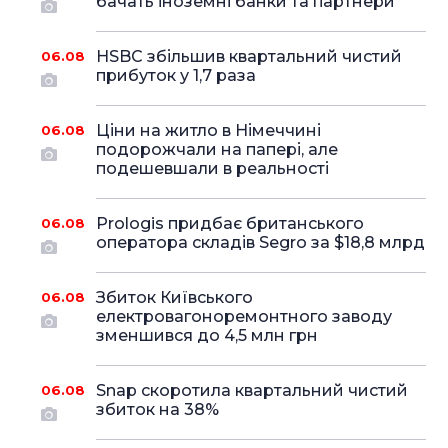
бачать іноземні банки та партнери
HSBC збільшив квартальний чистий
06.08
прибуток у 1,7 раза
Ціни на житло в Німеччині
06.08
подорожчали на папері, але
подешевшали в реальності
Prologis придбає британського
06.08
оператора складів Segro за $18,8 млрд
Збиток Київського
06.08
електровагоноремонтного заводу
зменшився до 4,5 млн грн
Snap скоротила квартальний чистий
06.08
збиток на 38%