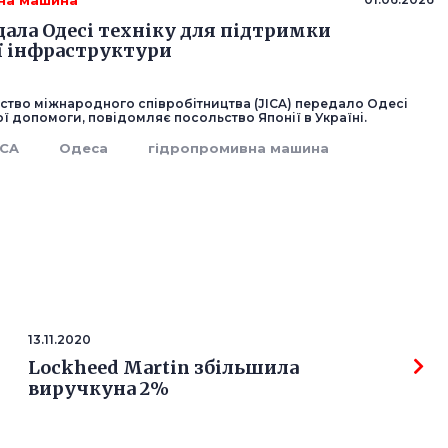
на машина
дала Одесі техніку для підтримки
ї інфраструктури
тство міжнародного співробітництва (JICA) передало Одесі
ої допомоги, повідомляє посольство Японії в Україні.
ICA
Одеса
гідропромивна машина
13.11.2020
Lockheed Martin збільшила
виручкуна 2%