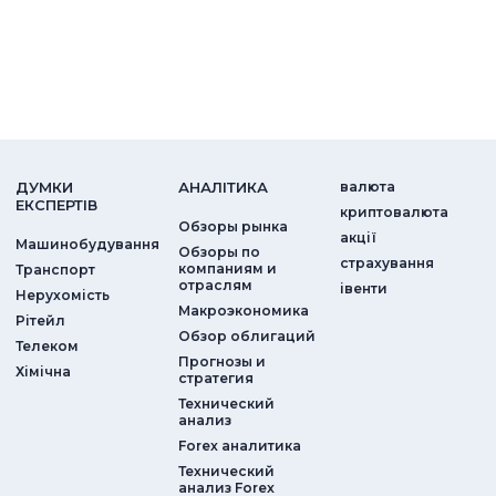
ДУМКИ
АНАЛIТИКА
валюта
ЕКСПЕРТIВ
криптовалюта
Обзоры рынка
акції
Машинобудування
Обзоры по
страхування
компаниям и
Транспорт
отраслям
iвенти
Нерухомість
Макроэкономика
Рітейл
Обзор облигаций
Телеком
Прогнозы и
Хімічна
стратегия
Технический
анализ
Forex аналитика
Технический
анализ Forex