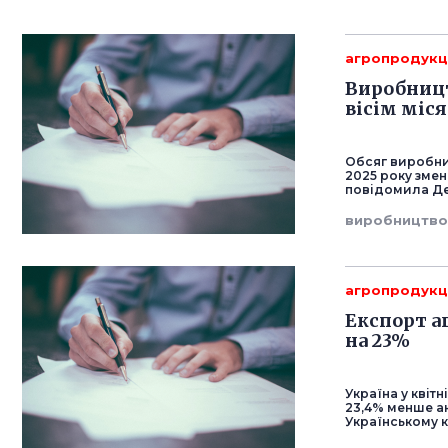
агропродукц
Виробництв
вісім міся
Обсяг виробниц
2025 року змен
повідомила Де
виробництв
агропродукц
Експорт а
на 23%
Україна у квіт
23,4% менше а
Українському к