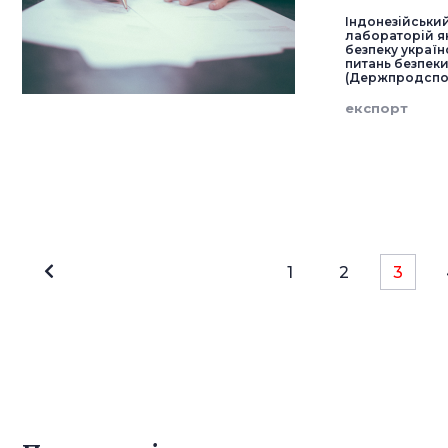
Індонезійський
лабораторій я
безпеку украї
питань безпеки
(Держпродспо
експорт
1
2
3