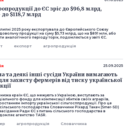
ія
опродукції до ЄС зріс до $96,8 млрд,
 до $118,7 млрд
і-липні 2025 року експортувала до Європейського Союзу
довольчу продукції на суму $5,73 млрд, що на $891 млн, або
и аналогічного періоду торік, подомляється у звіті ЄС.
рт
експорт
агропродукція
ія
25.09.2025
а та деякі інші сусіди України вимагають
для захисту фермерів від тиску української
кції
низка країн ЄС, що межують з Україною, виступають за
іального фонду для компенсації збитків своїх аграріїв,
останням імпорту української сільгосппродукції. Про це
 сільського господарства Словаччини Ріхард Такач (Smer-SD)
засідання Ради ЄС з питань сільського господарства в
ідомляє агентство TASR.
ер
агропродукція
Словаччина