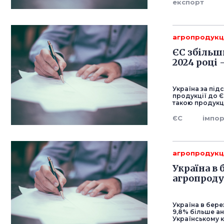
експорт
агропродукц
ЄС збільш
2024 році 
Україна за пі
продукції до Є
такою продукц
ЄС
імпо
агропродукц
Україна в 
агропроду
Україна в бере
9,8% більше а
Українському к