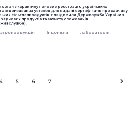
 орган з карантину поновив реєстрацію українських
к авторизованих установ для видачі сертифікатів про харчову
нських сільгосппродуктів, повідомила Держслужба України з
 харчових продуктів та захисту споживачів
живслужба).
агропродукція
Індонезія
лабораторія
4
5
6
7