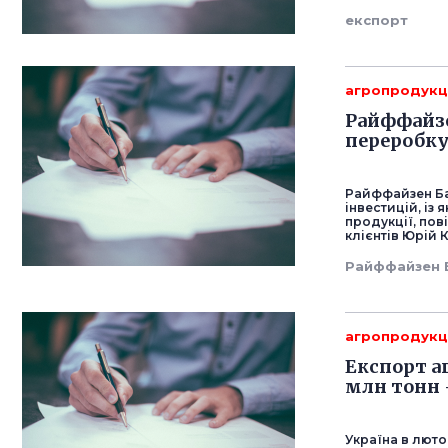
експорт
агропродукц
Райффайзен
переробку
Райффайзен Бан
інвестицій, із
продукції, по
клієнтів Юрій 
Райффайзен 
агропродукц
Експорт а
млн тонн 
Україна в люто