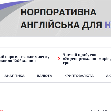
Чистий прибуток
ий парк вантажних авто у
«Укренергомашин» зріс д
овнили 1206 машин
грн
АНАЛIТИКА
ВАЛЮТА
КРИПТОВАЛЮТА
АК
01.10.2025