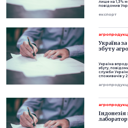
лише на 1,3% 
повідомив Укра
експорт
агропродукц
Україна за
збуту агр
Україна впродо
збуту, повідом
служби України
споживачів у 2
агропродукц
агропродукц
Індонезія
лаборатор