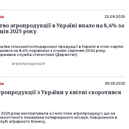
ія
22.09.2025
о агропродукції в Україні впало на 8,4% за
ців 2025 року
тва сільськогосподарської продукції в Україні в січні-серпні
шився на 8,4% порівняно з січнем-серпнем 2024 року,
ржавна служба статистики (Держстат).
о
агропродукція
ія
05.05.2025
гропродукції з України у квітні скоротився
ні 2025 року експортувала 4,1 млн тонн агропродукції, що на
налогічного показника попереднього місяця, повідомили в
лубі аграрного бізнесу.