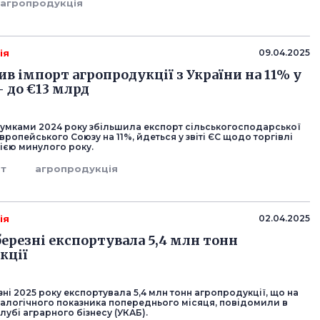
агропродукція
ія
09.04.2025
ив імпорт агропродукції з України на 11% у
– до €13 млрд
дсумками 2024 року збільшила експорт сільськогосподарської
вропейського Союзу на 11%, йдеться у звіті ЄС щодо торгівлі
ією минулого року.
рт
агропродукція
ія
02.04.2025
березні експортувала 5,4 млн тонн
кції
зні 2025 року експортувала 5,4 млн тонн агропродукції, що на
налогічного показника попереднього місяця, повідомили в
лубі аграрного бізнесу (УКАБ).