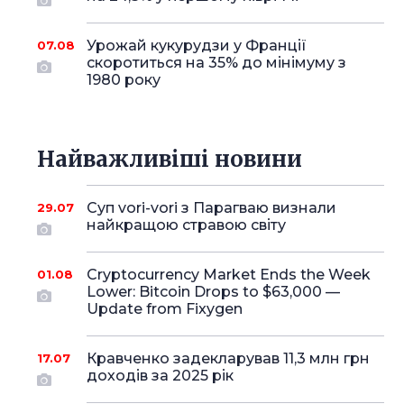
Урожай кукурудзи у Франції
07.08
скоротиться на 35% до мінімуму з
1980 року
Найважливіші новини
Суп vori-vori з Парагваю визнали
29.07
найкращою стравою світу
Cryptocurrency Market Ends the Week
01.08
Lower: Bitcoin Drops to $63,000 —
Update from Fixygen
Кравченко задекларував 11,3 млн грн
17.07
доходів за 2025 рік