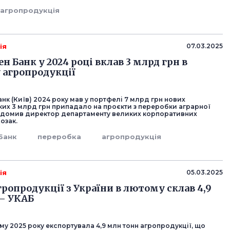
агропродукція
ія
07.03.2025
 Банк у 2024 році вклав 3 млрд грн в
 агропродукції
к (Київ) 2024 року мав у портфелі 7 млрд грн нових
 яких 3 млрд грн припадало на проєкти з переробки аграрної
відомив директор департаменту великих корпоративних
Козак.
Банк
переробка
агропродукція
ія
05.03.2025
гропродукції з України в лютому склав 4,9
– УКАБ
му 2025 року експортувала 4,9 млн тонн агропродукції, що