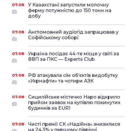
У Казахстані запустили молочну
07.08
ферму потужністю до 150 тонн на
добу
Англомовний аудіогід запрацював у
07.08
Софійському соборі
Україна посідає 44-те місце у світі за
07.08
ВВП за ПКС — Experts Club
РФ атакувала сім об’єктів видобутку
07.08
«Укрнафти» та чотири АЗК
Сицилійське містечко Наро відкрило
07.08
прийом заявок на купівлю покинутих
будинків за EUR1
Чисті премії СК «Надійна» знизилися
07.08
на 24,3% у першому півріччі