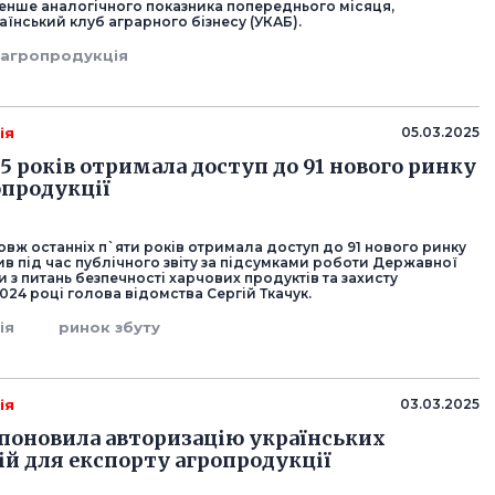
менше аналогічного показника попереднього місяця,
їнський клуб аграрного бізнесу (УКАБ).
агропродукція
ія
05.03.2025
 5 років отримала доступ до 91 нового ринку
опродукції
вж останніх п`яти років отримала доступ до 91 нового ринку
ив під час публічного звіту за підсумками роботи Державної
 з питань безпечності харчових продуктів та захисту
024 році голова відомства Сергій Ткачук.
ія
ринок збуту
ія
03.03.2025
 поновила авторизацію українських
ій для експорту агропродукції