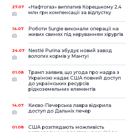
«Нафтогаз» виплатив Корецькому 2,4
27.07
млн грн компенсації за відпустку
Роботи Surgie виконали операції на
14.07
живих свинях під керуванням хірургів
Nestlé Purina збудує новий завод
24.07
вологих кормів у Мантуї
Трамп заявив, що угода про надра з
01.08
Україною надає США повний доступ
до українських ресурсів
рідкоземельних елементів
Києво-Печерська лавра відкрила
14.07
доступ до Дальніх печер
США розглядають можливість
01.08