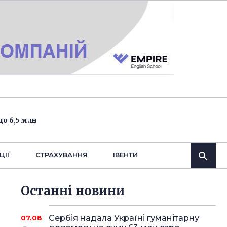
о 6,5 млн
ЦІЇ
СТРАХУВАННЯ
IВЕНТИ
Останнi новини
Сербія надала Україні гуманітарну
07.08