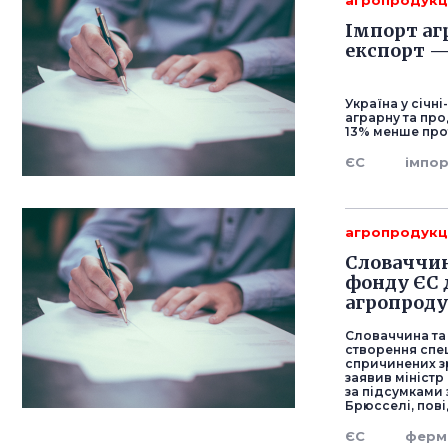
агропродукц
Імпорт агр
експорт —
Україна у січн
аграрну та про
13% менше прот
ЄС
імпо
агропродукц
Словаччин
фонду ЄС 
агропроду
Словаччина та 
створення спец
спричинених зр
заявив міністр
за підсумками 
Брюсселі, пов
ЄС
ферм