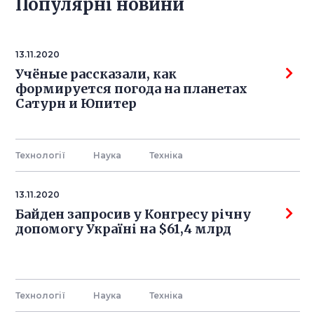
Популярнi новини
13.11.2020
Учёные рассказали, как
формируется погода на планетах
Сатурн и Юпитер
Технології
Наука
Технiка
13.11.2020
Байден запросив у Конгресу річну
допомогу Україні на $61,4 млрд
Технології
Наука
Технiка