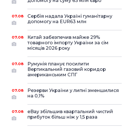
допомогу на суму 63 млн євро
Сербія надала Україні гуманітарну
07.08
допомогу на EUR63 млн
Китай забезпечив майже 29%
07.08
товарного імпорту України за сім
місяців 2026 року
Румунія планує посилити
07.08
Вертикальний газовий коридор
американським СПГ
Резерви України у липні зменшилися
07.08
на 0,1%
eBay збільшив квартальний чистий
07.08
прибуток більш ніж у 1,5 раза