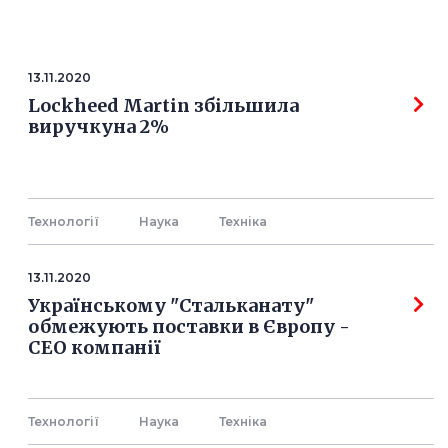
13.11.2020
Lockheed Martin збільшила
виручкуна 2%
Технології
Наука
Технiка
13.11.2020
Українському "Стальканату"
обмежують поставки в Європу -
СЕО компанії
Технології
Наука
Технiка